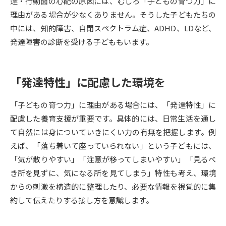
達・行動面の心配の原因には、むしろ「子どもの育つ力」に
理由がある場合が少なくありません。そうした子どもたちの
データサイエンス特集
奨学金・特待生制度特集
中には、知的障害、自閉スペクトラム症、ADHD、LDなど、
発達障害の診断を受ける子どももいます。
デジタルパンフレット
進路の３択
新学年スタート号特集ページ
新学年スタート号特集ページ
「発達特性」に配慮した環境を
（高3生用）
（高2生用）
SELFBRAND特集ページ
「子どもの育つ力」に理由がある場合には、「発達特性」に
配慮した養育支援が重要です。具体的には、日常生活を通し
オープンキャンパスなどを調べる
て自然には身についていきにくい力の有無を把握します。例
えば、「落ち着いて座っていられない」という子どもには、
オープンキャンパス検索
実施プログラムから探す
「気が散りやすい」「注意が移ってしまいやすい」「見るべ
き所を見ずに、気になる所を見てしまう」特性も考え、環境
来場型・Web型イベント特集
夢ナビライブ
からの刺激を構造的に整理したり、必要な情報を視覚的に集
約して伝えたりする接し方を意識します。