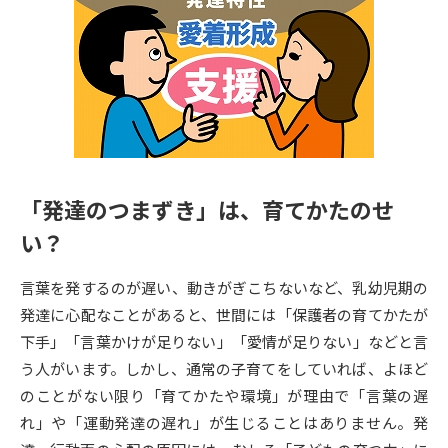
専門学校の資料請求
大学院の資料請求
大学入学共通テスト「受験案
留学・進学関連、塾・予備校
内」の請求
大学入学共通テスト「受験上の
高等学校卒業程度認定試験
配慮案内」の請求
幼稚園教員資格認定試験
小学校教員資格認定試験
「発達のつまずき」は、育てかたのせ
高等学校（情報）教員資格認定
試験
い？
言葉を発するのが遅い、動きがぎこちないなど、乳幼児期の
大学研究
大学検索
発達に心配なことがあると、世間には「保護者の育てかたが
下手」「言葉かけが足りない」「愛情が足りない」などと言
う人がいます。しかし、通常の子育てをしていれば、よほど
大学で学べる内容や特徴を調べる
のことがない限り「育てかたや環境」が理由で「言葉の遅
れ」や「運動発達の遅れ」が生じることはありません。発
国際・グローバルに強い大学特
新増設大学・学部・学科特集
集