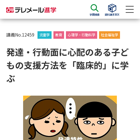
学問検索
資料請求BOX
資料請求
資料検索
講義No.12459
児童学
教育
心理学・行動科学
社会福祉学
発達・行動面に心配のある子ど
大学・短大の資料種類から請求
もの支援方法を「臨床的」に学
大学パンフ
学部・学科パンフ
ぶ
総合型選抜・学校推薦型選抜 募
大学入学共通テスト利用選抜の
集要項＆願書
募集要項＆願書
過去問題集
大学・短大以外の資料から請求