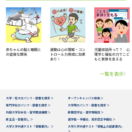
赤ちゃんの脳と睡眠と
運動は心の理解・コン
児童相談所って？ 心
の密接な関係
トロール力育成に効果
理学と福祉の力でこど
あり！
もと家族を支える
一覧を表示
大学・短大のパンフ・願書を請求 ＞
オープンキャンパス検索 ＞
専門学校のパンフ・願書を請求 ＞
大学院のパンフ・願書を請求 ＞
外国大学日本校・留学関連機関 ＞
新聞奨学会・進学情報誌 ＞
新生活・部屋探し ＞
進学塾・予備校、高卒認定予備校 ＞
大学入学共通テスト「受験案内」 ＞
大学入学共通テスト「受験上の配慮案内」
＞