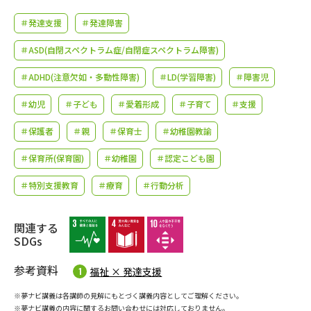
学問のミニ講義「夢ナビ講義」
学問分野解説
＃発達支援
＃発達障害
学問の教科書
夢ナビライブ
＃ASD(自閉スペクトラム症/自閉症スペクトラム障害)
＃ADHD(注意欠如・多動性障害)
＃LD(学習障害)
＃障害児
ユーザーサポート
＃幼児
＃子ども
＃愛着形成
＃子育て
＃支援
Ｑ＆Ａ よくあるご質問
大学進学IDについて
＃保護者
＃親
＃保育士
＃幼稚園教諭
資料の料金の
受付内容・発送状況の確認
＃保育所(保育園)
＃幼稚園
＃認定こども園
お支払いについて
＃特別支援教育
＃療育
＃行動分析
テレメール
個人情報取扱規定
お支払いサイト
関連する
テレメール進学カタログ
特定商取引表記
SDGs
訂正のご案内
参考資料
福祉 × 発達支援
※夢ナビ講義は各講師の見解にもとづく講義内容としてご理解ください。
※夢ナビ講義の内容に関するお問い合わせには対応しておりません。