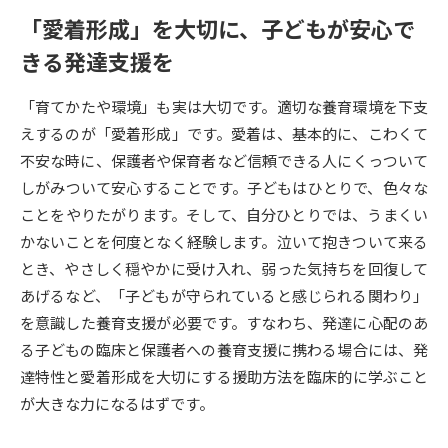
受験準備
資料検索
「愛着形成」を大切に、子どもが安心で
きる発達支援を
志望校・出願校を調べる
「育てかたや環境」も実は大切です。適切な養育環境を下支
併願校選び
受験スケジュールを立てよう
えするのが「愛着形成」です。愛着は、基本的に、こわくて
不安な時に、保護者や保育者など信頼できる人にくっついて
先輩が入学を決めた理由
しがみついて安心することです。子どもはひとりで、色々な
テレメール全国一斉進学調査
ことをやりたがります。そして、自分ひとりでは、うまくい
かないことを何度となく経験します。泣いて抱きついて来る
新生活お役立ちガイド
とき、やさしく穏やかに受け入れ、弱った気持ちを回復して
あげるなど、「子どもが守られていると感じられる関わり」
学問発見
学問検索
を意識した養育支援が必要です。すなわち、発達に心配のあ
る子どもの臨床と保護者への養育支援に携わる場合には、発
達特性と愛着形成を大切にする援助方法を臨床的に学ぶこと
大学で学びたい学問発見
が大きな力になるはずです。