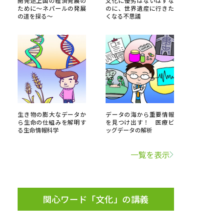
開発途上国の経済発展の
文化に優劣はないはずな
ために～ネパールの発展
のに、世界遺産に行きた
の道を探る～
くなる不思議
」の請求
高等学校卒業程度認定試験
格認定試験
大学検索
生き物の膨大なデータか
データの海から重要情報
ら生命の仕組みを解明す
を見つけ出す！ 医療ビ
る生命情報科学
ッグデータの解析
べる
一覧を表示
ローバルに強い大学特集
制度特集
デジタルパンフレット
ジ（高3生用）
関心ワード「文化」の講義
）