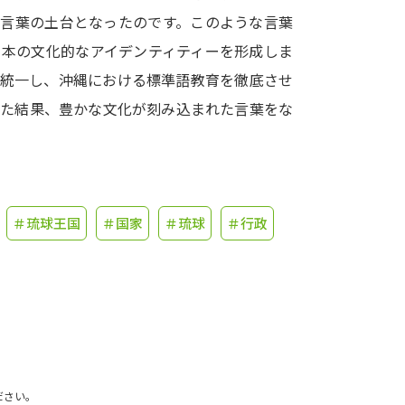
る言葉の土台となったのです。このような言葉
学問発見
日本の文化的なアイデンティティーを形成しま
を統一し、沖縄における標準語教育を徹底させ
した結果、豊かな文化が刻み込まれた言葉をな
大学で学びたい学問発見
学問のミニ講義「夢ナビ講義」
学問分
＃琉球王国
＃国家
＃琉球
＃行政
ユーザーサポート
Ｑ＆Ａ よくあるご質問
大学進学IDにつ
資料の料金の
お支払いについて
受付内容
個人情報取扱規定
特定商取引表記
お
受験情報リンク
ださい。