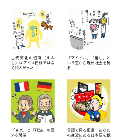
べる
ムから探す
ライブ
古代東北の蝦夷（えみ
「アイドル」「推し」と
し）はアイヌ民族ではな
いう窓から現代社会を見
く和人だった
る
資料検索
う
先輩が入学を決めた理由
役立ちガイド
「音楽」と「政治」の意
言語で見る風景 あなた
外な関係
の身近にある日本語を観