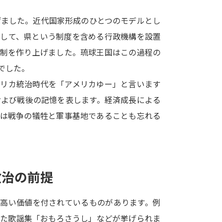
SELFBRAND特集ページ
げました。近代国家形成のひとつのモデルとし
廃して、県という制度を含める行政機構を設置
オープンキャンパスなどを調
体制を作り上げました。琉球王国はこの過程の
オープンキャンパス検索
実施プログラ
でした。
来場型・Web型イベント特集
夢ナビ
メリカ統治時代を「アメリカゆー」と言います
および戦後の記憶を表します。経済成長による
償は戦争の犠牲と軍事基地であることも忘れる
受験準備
志望校・出願校を調べる
政治の前提
併願校選び
受験スケジュールを立てよ
て高い価値を付されているものがあります。例
テレメール全国一斉進学調査
新生活お
れた歌謡集「おもろさうし」などが挙げられま