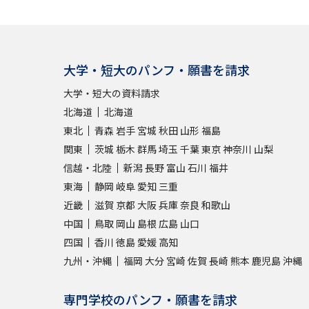
大学・短大のパンフ・願書を請求
大学・短大の資料請求
北海道
北海道
東北
青森
岩手
宮城
秋田
山形
福島
関東
茨城
栃木
群馬
埼玉
千葉
東京
神奈川
山梨
信越・北陸
新潟
長野
富山
石川
福井
東海
静岡
岐阜
愛知
三重
近畿
滋賀
京都
大阪
兵庫
奈良
和歌山
中国
鳥取
岡山
島根
広島
山口
四国
香川
徳島
愛媛
高知
九州・沖縄
福岡
大分
宮崎
佐賀
長崎
熊本
鹿児島
沖縄
専門学校のパンフ・願書を請求