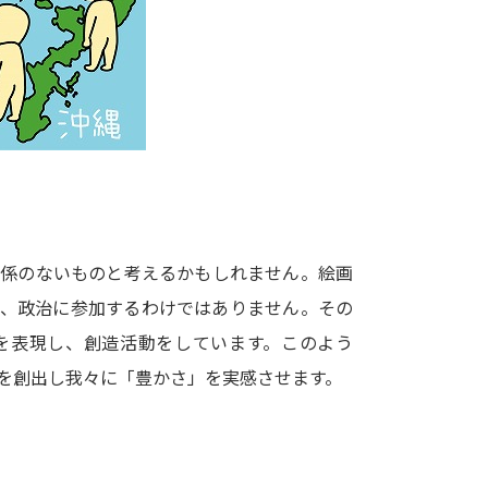
大学入学共通テスト「受験案内」の請求
大学入学共通テスト「受験上の配慮案内
幼稚園教員資格認定試験
小学校教員資
高等学校（情報）教員資格認定試験
大学研究
関係のないものと考えるかもしれません。絵画
大学で学べる内容や特徴を調
て、政治に参加するわけではありません。その
を表現し、創造活動をしています。このよう
新増設大学・学部・学科特集
国際・グ
を創出し我々に「豊かさ」を実感させます。
データサイエンス特集
奨学金・特待生
進路の３択
新学年スタート号特集ペー
新学年スタート号特集ページ（高2生用