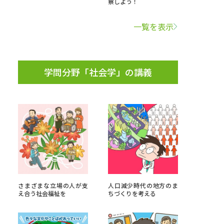
察しよう！
学問検索
一覧を表示
学問分野「社会学」の講義
野解説
学問の教科書
夢ナビライブ
いて
このサイトについて
・発送状況の確認
テレメール
お支払いサイト
さまざまな立場の人が支
人口減少時代の地方のま
え合う社会福祉を
ちづくりを考える
問合せ先
テレメール進学カタログ
訂正のご案内