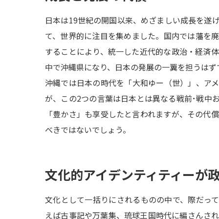
日本は19世紀の開国以来、めざましい成長を遂
て、世界的に注目を集めました。国内では藩を
することにより、統一した近代的な政治・経済
中で沖縄県になり、日本の発展の一翼を担うはず
沖縄では日本の時代を「大和ゆー（世）」、ア
が、この2つの言葉は日本とは異なる戦前･戦中
「豊かさ」も享受したと言われますが、その代
べきではないでしょう。
文化的アイデンティティーが
文化として一括りにされるものの中で、際だっ
えば古事記や万葉集、琉球王国時代に編さんさ