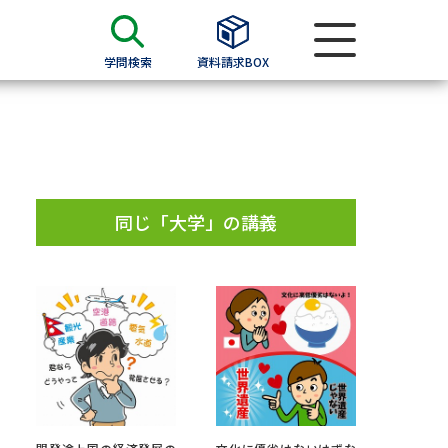
学問検索
資料請求BOX
資料検索
求
同じ「大学」の講義
願書
＆願書
過去問題集
求
留学・進学関連、塾・予備校