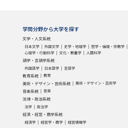
学問分野から大学を探す
文学・人文系統
日本文学
外国文学
史学・地理学
哲学・倫理・宗教学
心理学・行動科学
文化・教養学
人間科学
語学・言語学系統
外国語学
日本語学
言語学
教育
教育系統
美術・デザイン・芸術学
美術・デザイン・芸術系統
音楽
音楽系統
法律・政治系統
法学
政治学
経済・経営・商学系統
経済学
経営学・商学
経営情報学