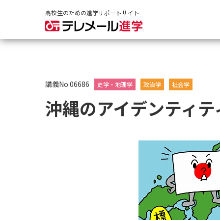
高校生のための進学サポートサイト
講義No.06686
史学・地理学
政治学
社会学
沖縄のアイデンティテ