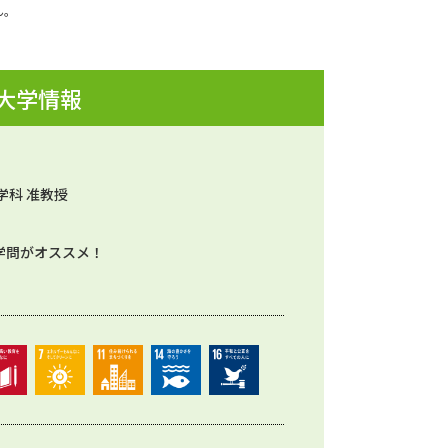
ん。
 大学情報
学科 准教授
学問がオススメ！