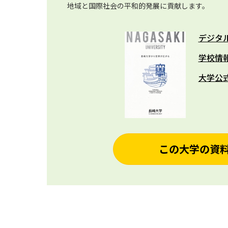
地域と国際社会の平和的発展に貢献します。
デジタ
学校情
大学公
この大学の資