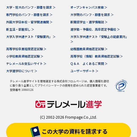
大学・短大のパンフ・願書を請求 ＞
オープンキャンパス検索 ＞
専門学校のパンフ・願書を請求 ＞
大学院のパンフ・願書を請求 ＞
外国大学日本校・留学関連機関 ＞
新聞奨学会・進学情報誌 ＞
新生活・部屋探し ＞
進学塾・予備校、高卒認定予備校 ＞
大学入学共通テスト「受験案内」 ＞
大学入学共通テスト「受験上の配慮案内」
＞
高等学校卒業程度認定試験 ＞
幼稚園教員資格認定試験 ＞
小学校教員資格認定試験 ＞
高等学校（情報）教員資格認定試験 ＞
テレメールお支払いサイト ＞
Ｑ＆Ａ よくあるご質問 ＞
大学進学IDについて ＞
ユーザーサポート ＞
テレメール進学サイトを管理運営する株式会社フロムページは、個人情報を適切
に取り扱う企業としてプライバシーマークの使用を認められた認定事業者です。
登録番号 10860126
(C) 2002-2026 Frompage.Co.,Ltd.
この大学の資料を
請求する