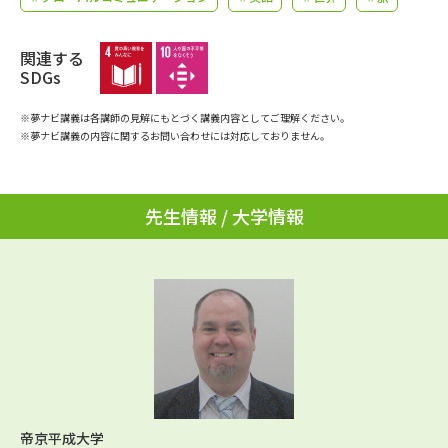
学問のミニ講義「夢ナビ講義」
学問分野解説
関連する
学問の教科書
夢ナビライブ
SDGs
ユーザーサポート
※夢ナビ講義は各講師の見解にもとづく講義内容としてご理解ください。
※夢ナビ講義の内容に関するお問い合わせには対応しておりません。
Ｑ＆Ａ よくあるご質問
大学進学IDについて
先生情報 / 大学情報
資料の料金の
受付内容・発送状況の確認
お支払いについて
テレメール
個人情報取扱規定
お支払いサイト
テレメール進学カタログ
特定商取引表記
訂正のご案内
帝京平成大学