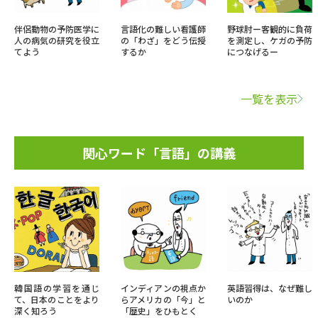
伴侶動物の予防医学に
言語化の難しい看護師
野球肘ー客観的に負荷
人の病気の研究を役立
の「わざ」をどう伝授
を測定し、ケガの予防
てよう
するか
につなげるー
一覧を表示
関心ワード「言語」の講義
韓国語の学習を通じ
インディアンの視点か
英語習得は、なぜ難し
て、日本のことをより
らアメリカの「今」と
いのか
深く知ろう
「歴史」をひもとく