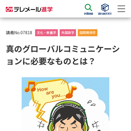
学問検索
資料請求BOX
資料請求
資料検索
講義No.07818
文化・教養学
外国語学
国際関係学
真のグローバルコミュニケーシ
大学・短大の資料種類から請求
ョンに必要なものとは？
大学パンフ
学部・学科パンフ
総合型選抜・学校推薦型選抜 募
大学入学共通テスト利用選抜の
集要項＆願書
募集要項＆願書
過去問題集
大学・短大以外の資料から請求