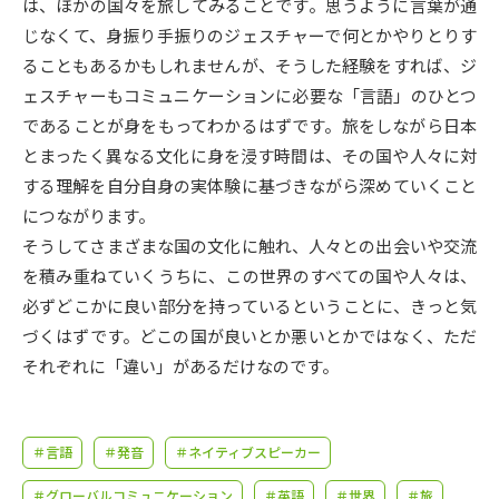
受験準備
資料検索
は、ほかの国々を旅してみることです。思うように言葉が通
じなくて、身振り手振りのジェスチャーで何とかやりとりす
ることもあるかもしれませんが、そうした経験をすれば、ジ
志望校・出願校を調べる
ェスチャーもコミュニケーションに必要な「言語」のひとつ
であることが身をもってわかるはずです。旅をしながら日本
併願校選び
受験スケジュールを立てよう
とまったく異なる文化に身を浸す時間は、その国や人々に対
する理解を自分自身の実体験に基づきながら深めていくこと
先輩が入学を決めた理由
テレメール全国一斉進学調査
につながります。
そうしてさまざまな国の文化に触れ、人々との出会いや交流
新生活お役立ちガイド
を積み重ねていくうちに、この世界のすべての国や人々は、
必ずどこかに良い部分を持っているということに、きっと気
づくはずです。どこの国が良いとか悪いとかではなく、ただ
学問発見
学問検索
それぞれに「違い」があるだけなのです。
大学で学びたい学問発見
＃言語
＃発音
＃ネイティブスピーカー
＃グローバルコミュニケーション
＃英語
＃世界
＃旅