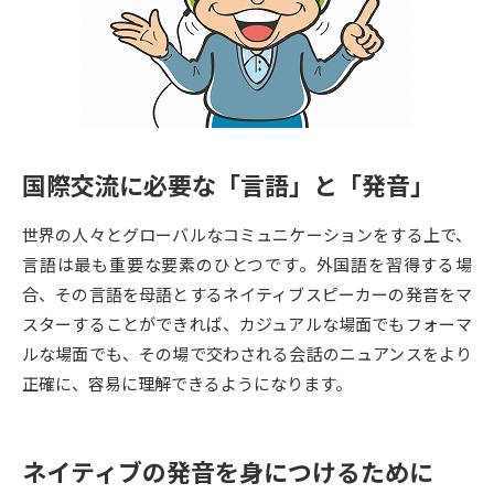
専門学校の資料請求
大学院の資料請求
大学入学共通テスト「受験案
留学・進学関連、塾・予備校
内」の請求
大学入学共通テスト「受験上の
高等学校卒業程度認定試験
配慮案内」の請求
国際交流に必要な「言語」と「発音」
幼稚園教員資格認定試験
小学校教員資格認定試験
世界の人々とグローバルなコミュニケーションをする上で、
高等学校（情報）教員資格認定
試験
言語は最も重要な要素のひとつです。外国語を習得する場
合、その言語を母語とするネイティブスピーカーの発音をマ
スターすることができれば、カジュアルな場面でもフォーマ
大学研究
大学検索
ルな場面でも、その場で交わされる会話のニュアンスをより
正確に、容易に理解できるようになります。
大学で学べる内容や特徴を調べる
ネイティブの発音を身につけるために
国際・グローバルに強い大学特
新増設大学・学部・学科特集
集