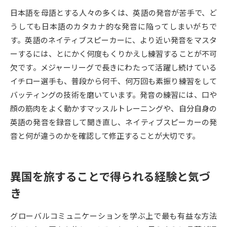
日本語を母語とする人々の多くは、英語の発音が苦手で、ど
データサイエンス特集
奨学金・特待生制度特集
うしても日本語のカタカナ的な発音に陥ってしまいがちで
す。英語のネイティブスピーカーに、より近い発音をマスタ
デジタルパンフレット
進路の３択
ーするには、とにかく何度もくりかえし練習することが不可
欠です。メジャーリーグで長きにわたって活躍し続けている
新学年スタート号特集ページ
新学年スタート号特集ページ
イチロー選手も、普段から何千、何万回も素振り練習をして
（高3生用）
（高2生用）
バッティングの技術を磨いています。発音の練習には、口や
SELFBRAND特集ページ
顔の筋肉をよく動かすマッスルトレーニングや、自分自身の
英語の発音を録音して聞き直し、ネイティブスピーカーの発
オープンキャンパスなどを調べる
音と何が違うのかを確認して修正することが大切です。
オープンキャンパス検索
実施プログラムから探す
異国を旅することで得られる経験と気づ
来場型・Web型イベント特集
夢ナビライブ
き
グローバルコミュニケーションを学ぶ上で最も有益な方法