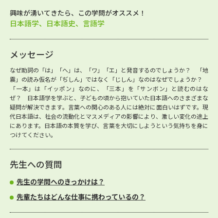
興味が湧いてきたら、この学問がオススメ！
日本語学、日本語史、言語学
メッセージ
なぜ助詞の「は」「へ」は、「ワ」「エ」と発音するのでしょうか？ 「地
震」の読み仮名が「ぢしん」ではなく「じしん」なのはなぜでしょうか？
「一本」は「イッポン」なのに、「三本」を「サンボン」と読むのはな
ぜ？ 日本語学を学ぶと、子どもの頃から抱いていた日本語へのさまざまな
疑問が解決できます。言葉への関心のある人には絶対に面白いはずです。現
代日本語は、社会の流動化とマスメディアの影響により、激しい変化の途上
にあります。日本語の本質を学び、言葉を大切にしようという気持ちを身に
つけてください。
先生への質問
先生の学問へのきっかけは？
先輩たちはどんな仕事に携わっているの？