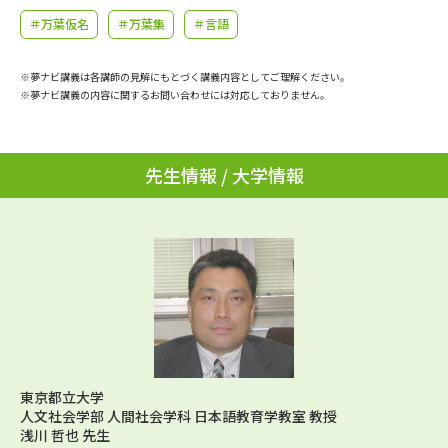
学問のミニ講義「夢ナビ講義」
学問分野解説
＃万葉仮名
＃万葉集
＃言語
学問の教科書
夢ナビライブ
※夢ナビ講義は各講師の見解にもとづく講義内容としてご理解ください。
※夢ナビ講義の内容に関するお問い合わせには対応しておりません。
ユーザーサポート
先生情報 / 大学情報
Ｑ＆Ａ よくあるご質問
大学進学IDについて
資料の料金の
受付内容・発送状況の確認
お支払いについて
テレメール
個人情報取扱規定
お支払いサイト
テレメール進学カタログ
特定商取引表記
訂正のご案内
東京都立大学
人文社会学部 人間社会学科 日本語教育学教室 教授
浅川 哲也 先生