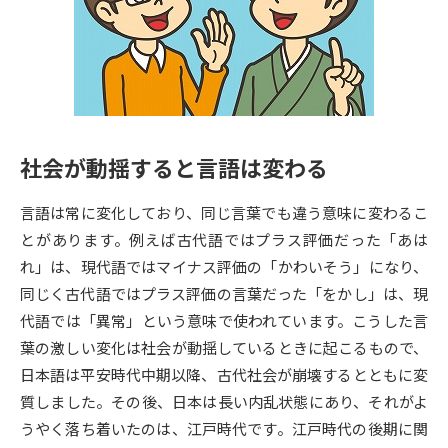
専門学校の資料請求
大学院の資料請求
大学入学共通テスト「受験案
留学・進学関連、塾・予備校
内」の請求
大学入学共通テスト「受験上の
高等学校卒業程度認定試験
配慮案内」の請求
社会が動揺すると言語は変わる
幼稚園教員資格認定試験
小学校教員資格認定試験
言語は常に変化しており、同じ言葉でも違う意味に変わるこ
高等学校（情報）教員資格認定
試験
とがあります。例えば古代語ではプラス評価だった「あは
れ」は、現代語ではマイナス評価の「かわいそう」になり、
同じく古代語ではプラス評価の言葉だった「をかし」は、現
大学研究
大学検索
代語では「異常」という意味で使われています。こうした言
葉の激しい変化は社会が動揺しているときに起こるもので、
日本語は平安時代中期以降、古代社会が崩壊するとともに変
大学で学べる内容や特徴を調べる
質しました。その後、日本は長い内乱状態にあり、それがよ
国際・グローバルに強い大学特
うやく落ち着いたのは、江戸時代です。江戸時代の後期に関
新増設大学・学部・学科特集
集