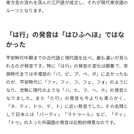
東方言の流れを汲んだ江戸語が成立し、それが現代東京語の
ルーツとなります。
データサイエンス特集
奨学金・特待生制度特集
デジタルパンフレット
進路の３択
「は行」の発音は「はひふへほ」ではな
かった
新学年スタート号特集ページ
新学年スタート号特集ページ
（高3生用）
（高2生用）
平安時代中期までの古代語と現代語を比べ、最も違いが見ら
SELFBRAND特集ページ
れるのが発音です。特に「は行」の発音の変化は顕著で、奈
良時代までは半濁音の「パ、ピ、プ、ペ、ポ」に近かったも
オープンキャンパスなどを調べる
のが、平安時代に「ファ、フィ、フ、フェ、フォ」のように
なり、次第に現代のような「ハ、ヒ、フ、ヘ、ホ」の発音と
オープンキャンパス検索
実施プログラムから探す
なりました。また「た行」の発音も今よりも柔らかく、
「タ、ティ、トゥ、テ、ト」に近い発音でした。その名残と
来場型・Web型イベント特集
夢ナビライブ
して日本人は「パーティ」「ラトゥール」など、「ティ」
「トゥ」の入った外国語の発音は比較的得意なのです。