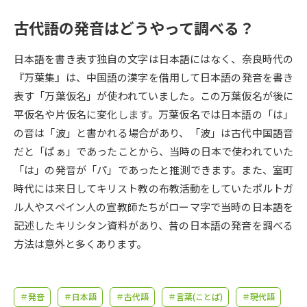
受験準備
資料検索
古代語の発音はどうやって調べる？
志望校・出願校を調べる
日本語を書き表す独自の文字は日本語にはなく、奈良時代の
『万葉集』は、中国語の漢字を借用して日本語の発音を書き
併願校選び
受験スケジュールを立てよう
表す「万葉仮名」が使われていました。この万葉仮名が後に
平仮名や片仮名に変化します。万葉仮名では日本語の「は」
先輩が入学を決めた理由
テレメール全国一斉進学調査
の音は「波」と書かれる場合があり、「波」は古代中国語音
だと「ぱぁ」であったことから、当時の日本で使われていた
新生活お役立ちガイド
「は」の発音が「パ」であったと推測できます。また、室町
時代には来日してキリスト教の布教活動をしていたポルトガ
ル人やスペイン人の宣教師たちがローマ字で当時の日本語を
学問発見
学問検索
記述したキリシタン資料があり、昔の日本語の発音を調べる
方法は意外と多くあります。
大学で学びたい学問発見
＃発音
＃日本語
＃古代語
＃言葉(ことば)
＃現代語