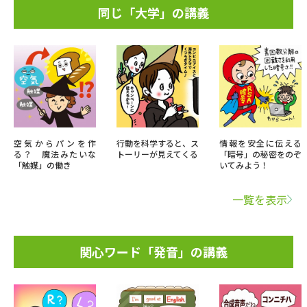
同じ「大学」の講義
空気からパンを作
行動を科学すると、ス
情報を安全に伝える
る？ 魔法みたいな
トーリーが見えてくる
「暗号」の秘密をのぞ
「触媒」の働き
いてみよう！
一覧を表示
関心ワード「発音」の講義