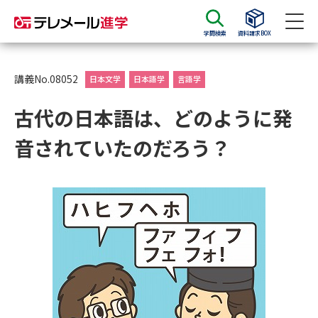
学問検索
資料請求BOX
資料請求
資料検索
講義No.08052
日本文学
日本語学
言語学
古代の日本語は、どのように発
大学・短大の資料種類から請求
音されていたのだろう？
大学パンフ
学部・学科パンフ
総合型選抜・学校推薦型選抜 募
大学入学共通テスト利用選抜の
集要項＆願書
募集要項＆願書
過去問題集
大学・短大以外の資料から請求