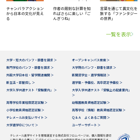
チャンバラアクション
作者の周到な計算を知
言葉を通じて異文化を
から日本の文化が見え
ればさらに楽しい『ご
旅する「ファンタジー
る
んぎつね』
の世界」
一覧を表示
大学・短大のパンフ・願書を請求 ＞
オープンキャンパス検索 ＞
専門学校のパンフ・願書を請求 ＞
大学院のパンフ・願書を請求 ＞
外国大学日本校・留学関連機関 ＞
新聞奨学会・進学情報誌 ＞
新生活・部屋探し ＞
進学塾・予備校、高卒認定予備校 ＞
大学入学共通テスト「受験案内」 ＞
大学入学共通テスト「受験上の配慮案内」
＞
高等学校卒業程度認定試験 ＞
幼稚園教員資格認定試験 ＞
小学校教員資格認定試験 ＞
高等学校（情報）教員資格認定試験 ＞
テレメールお支払いサイト ＞
Ｑ＆Ａ よくあるご質問 ＞
大学進学IDについて ＞
ユーザーサポート ＞
テレメール進学サイトを管理運営する株式会社フロムページは、個人情報を適切
に取り扱う企業としてプライバシーマークの使用を認められた認定事業者です。