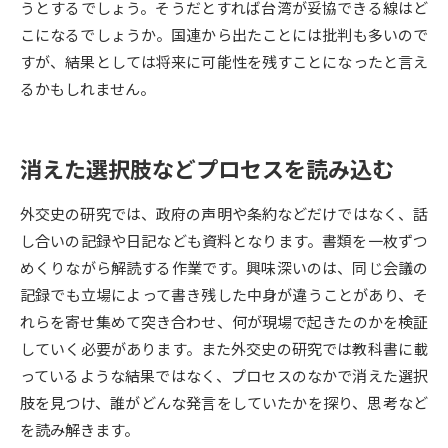
うとするでしょう。そうだとすれば台湾が妥協できる線はど
こになるでしょうか。国連から出たことには批判も多いので
データサイエンス特集
奨学金・特待生制度特集
すが、結果としては将来に可能性を残すことになったと言え
るかもしれません。
デジタルパンフレット
進路の３択
新学年スタート号特集ページ
新学年スタート号特集ページ
（高3生用）
（高2生用）
消えた選択肢などプロセスを読み込む
SELFBRAND特集ページ
外交史の研究では、政府の声明や条約などだけではなく、話
し合いの記録や日記なども資料となります。書類を一枚ずつ
オープンキャンパスなどを調べる
めくりながら解読する作業です。興味深いのは、同じ会議の
記録でも立場によって書き残した中身が違うことがあり、そ
オープンキャンパス検索
実施プログラムから探す
れらを寄せ集めて突き合わせ、何が現場で起きたのかを検証
していく必要があります。また外交史の研究では教科書に載
来場型・Web型イベント特集
夢ナビライブ
っているような結果ではなく、プロセスのなかで消えた選択
肢を見つけ、誰がどんな発言をしていたかを探り、思考など
を読み解きます。