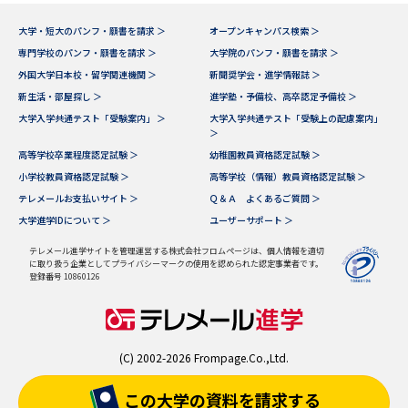
大学・短大のパンフ・願書を請求 ＞
オープンキャンパス検索 ＞
専門学校のパンフ・願書を請求 ＞
大学院のパンフ・願書を請求 ＞
外国大学日本校・留学関連機関 ＞
新聞奨学会・進学情報誌 ＞
新生活・部屋探し ＞
進学塾・予備校、高卒認定予備校 ＞
大学入学共通テスト「受験案内」 ＞
大学入学共通テスト「受験上の配慮案内」
＞
高等学校卒業程度認定試験 ＞
幼稚園教員資格認定試験 ＞
小学校教員資格認定試験 ＞
高等学校（情報）教員資格認定試験 ＞
テレメールお支払いサイト ＞
Ｑ＆Ａ よくあるご質問 ＞
大学進学IDについて ＞
ユーザーサポート ＞
テレメール進学サイトを管理運営する株式会社フロムページは、個人情報を適切
に取り扱う企業としてプライバシーマークの使用を認められた認定事業者です。
登録番号 10860126
(C) 2002-2026 Frompage.Co.,Ltd.
この大学の資料を
請求する