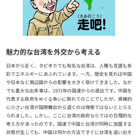
専門学校の資料請求
大学院の資料請求
大学入学共通テスト「受験案
留学・進学関連、塾・予備校
内」の請求
大学入学共通テスト「受験上の
高等学校卒業程度認定試験
配慮案内」の請求
魅力的な台湾を外交から考える
幼稚園教員資格認定試験
小学校教員資格認定試験
日本から近く、タピオカでも有名な台湾は、人種も言語も多
高等学校（情報）教員資格認定
試験
彩でエネルギーにあふれています。一方、歴史を見れば中国
や日本など周辺国からの影響を大きく受けてきました。なか
でも重大な出来事は、1971年の国連からの退出です。中国を
大学研究
大学検索
代表する政府をめぐる争いに敗れてのことでしたが、規模的
に小さい台湾が国際舞台から退くのは得策ではないととらえ
られました。しかし、ここに台湾の政府ならではの合理的な
大学で学べる内容や特徴を調べる
考え方があったのです。国連で中国と台湾が同時に加盟する
国際・グローバルに強い大学特
状態が生じても、中国は何かの方法ですぐに台湾を追い出そ
新増設大学・学部・学科特集
集