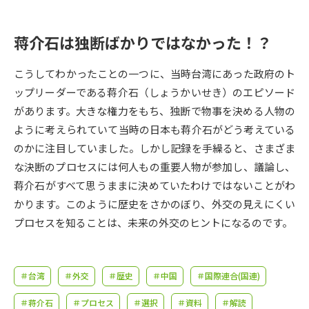
受験準備
資料検索
蒋介石は独断ばかりではなかった！？
志望校・出願校を調べる
こうしてわかったことの一つに、当時台湾にあった政府のト
併願校選び
受験スケジュールを立てよう
ップリーダーである蒋介石（しょうかいせき）のエピソード
があります。大きな権力をもち、独断で物事を決める人物の
先輩が入学を決めた理由
ように考えられていて当時の日本も蒋介石がどう考えている
テレメール全国一斉進学調査
のかに注目していました。しかし記録を手繰ると、さまざま
な決断のプロセスには何人もの重要人物が参加し、議論し、
新生活お役立ちガイド
蒋介石がすべて思うままに決めていたわけではないことがわ
かります。このように歴史をさかのぼり、外交の見えにくい
学問発見
学問検索
プロセスを知ることは、未来の外交のヒントになるのです。
大学で学びたい学問発見
＃台湾
＃外交
＃歴史
＃中国
＃国際連合(国連)
＃蒋介石
＃プロセス
＃選択
＃資料
＃解読