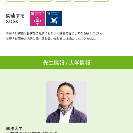
学問のミニ講義「夢ナビ講義」
学問分野解説
関連する
学問の教科書
夢ナビライブ
SDGs
※夢ナビ講義は各講師の見解にもとづく講義内容としてご理解ください。
ユーザーサポート
※夢ナビ講義の内容に関するお問い合わせには対応しておりません。
Ｑ＆Ａ よくあるご質問
大学進学IDについて
先生情報 / 大学情報
資料の料金の
受付内容・発送状況の確認
お支払いについて
テレメール
個人情報取扱規定
お支払いサイト
テレメール進学カタログ
特定商取引表記
訂正のご案内
麗澤大学