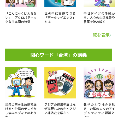
「こんにゃくは太らな
世の中に貢献できる
中世ドイツの手紙か
い」 アクロバティッ
「データサイエンス」
ら、人々の生活風景や
クな日本語の特徴
とは
言葉を読み解く
一覧を表示
関心ワード「台湾」の講義
民衆の声を生放送で届
アジアの経済発展はな
数学の力で社会を見
ける～台湾のテレビか
ぜ実現したのか～アジ
る 台湾の人々のアイ
ら学ぶメディアのあり
ア経済史を学ぶ～
デンティティ認識と
方～
は？