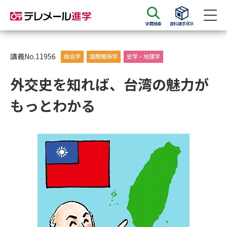
学問検索
資料請求BOX
資料請求
資料検索
講義No.11956
政治学
国際関係学
史学・地理学
外交史を知れば、台湾の魅力が
大学・短大の資料種類から請求
もっとわかる
大学パンフ
学部・学科パンフ
総合型選抜・学校推薦型選抜 募
大学入学共通テスト利用選抜の
集要項＆願書
募集要項＆願書
過去問題集
大学・短大以外の資料から請求