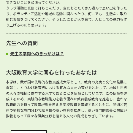
できないことを頑張ってください。
クラブ活動に真剣に打ちこんだり、友だちとたくさん遊んで思い出を作った
り、ボランティア活動や地域の活動に関わったり、何にでも一生懸命に取り
組む習慣をつけてください。そうしたことが人を育て、人としての魅力も作
り上げるのだと思います。
先生への質問
先生の学問へのきっかけは？
大阪教育大学に関心を持ったあなたは
本学は、我が国の先導的な教員養成大学として、教育の充実と文化の発展に
貢献し、とりわけ教育界における有為な人材の育成をとおして、地域と世界
の人々の福祉に寄与する大学であることを使命としています。この使命を達
成するため、実践的な教職能力を養う優れた教員養成教育を推進し、豊かな
教職能力を持って教育現場を担える学校教員を育成するとともに、学術と芸
術の多様な専門分野で総合性の高い教育を推進し、高い専門的素養と幅広い
教養をもって様々な職業分野を担える人材の育成をめざしています。