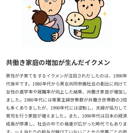
専門学校の資料請求
大学院の資料請求
大学入学共通テスト「受験案
留学・進学関連、塾・予備校
内」の請求
大学入学共通テスト「受験上の
高等学校卒業程度認定試験
配慮案内」の請求
幼稚園教員資格認定試験
小学校教員資格認定試験
共働き家庭の増加が生んだイクメン
高等学校（情報）教員資格認定
試験
男性が子育てをするイクメンが注目されだしたのは、1990年
代後半です。1980年代から男女共同参画社会の創出に向けて
大学研究
大学検索
女性の進学率や就職率が向上した結果、共働き家庭が増加し
ました。1980年代には専業主婦世帯数が共働き世帯数の2倍
も多くありましたが、1990年代には逆転し、夫婦が協力して
大学で学べる内容や特徴を調べる
育児を行う家庭が増えました。また、1990年代は日本の経済
成長が停滞し、社会の中での格差が広がった時代でもありま
国際・グローバルに強い大学特
新増設大学・学部・学科特集
す。一人当たりの給与が伸びていないことから世帯ごとの所
集