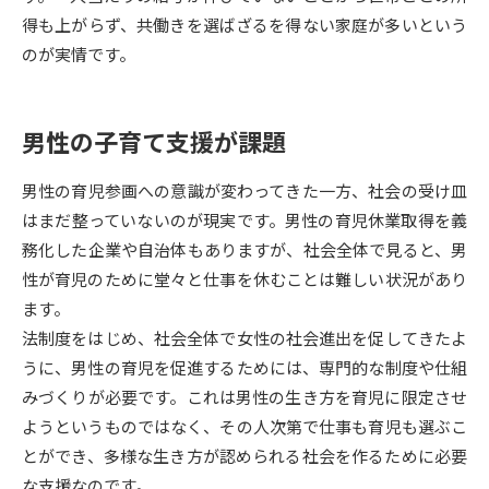
得も上がらず、共働きを選ばざるを得ない家庭が多いという
データサイエンス特集
奨学金・特待生制度特集
のが実情です。
デジタルパンフレット
進路の３択
男性の子育て支援が課題
新学年スタート号特集ページ
新学年スタート号特集ページ
（高3生用）
（高2生用）
男性の育児参画への意識が変わってきた一方、社会の受け皿
はまだ整っていないのが現実です。男性の育児休業取得を義
SELFBRAND特集ページ
務化した企業や自治体もありますが、社会全体で見ると、男
性が育児のために堂々と仕事を休むことは難しい状況があり
オープンキャンパスなどを調べる
ます。
法制度をはじめ、社会全体で女性の社会進出を促してきたよ
オープンキャンパス検索
実施プログラムから探す
うに、男性の育児を促進するためには、専門的な制度や仕組
みづくりが必要です。これは男性の生き方を育児に限定させ
来場型・Web型イベント特集
夢ナビライブ
ようというものではなく、その人次第で仕事も育児も選ぶこ
とができ、多様な生き方が認められる社会を作るために必要
な支援なのです。