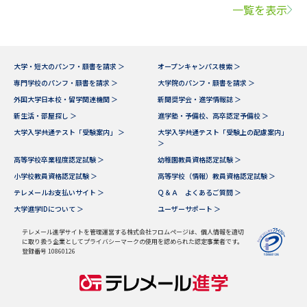
一覧を表示
大学・短大のパンフ・願書を請求 ＞
オープンキャンパス検索 ＞
専門学校のパンフ・願書を請求 ＞
大学院のパンフ・願書を請求 ＞
外国大学日本校・留学関連機関 ＞
新聞奨学会・進学情報誌 ＞
新生活・部屋探し ＞
進学塾・予備校、高卒認定予備校 ＞
大学入学共通テスト「受験案内」 ＞
大学入学共通テスト「受験上の配慮案内」
＞
高等学校卒業程度認定試験 ＞
幼稚園教員資格認定試験 ＞
小学校教員資格認定試験 ＞
高等学校（情報）教員資格認定試験 ＞
テレメールお支払いサイト ＞
Ｑ＆Ａ よくあるご質問 ＞
大学進学IDについて ＞
ユーザーサポート ＞
テレメール進学サイトを管理運営する株式会社フロムページは、個人情報を適切
に取り扱う企業としてプライバシーマークの使用を認められた認定事業者です。
登録番号 10860126