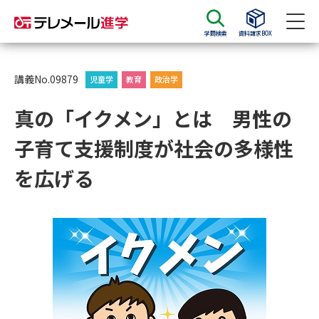
学問検索
資料請求BOX
資料請求
資料検索
講義No.09879
児童学
教育
政治学
真の「イクメン」とは 男性の
大学・短大の資料種類から請求
子育て支援制度が社会の多様性
大学パンフ
学部・学科パンフ
を広げる
総合型選抜・学校推薦型選抜 募
大学入学共通テスト利用選抜の
集要項＆願書
募集要項＆願書
過去問題集
大学・短大以外の資料から請求