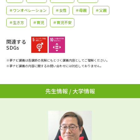
学問のミニ講義「夢ナビ講義」
学問分野解説
＃ワンオペレーション
＃女性
＃母親
＃父親
学問の教科書
夢ナビライブ
＃生き方
＃育児
＃育児不安
ユーザーサポート
関連する
SDGs
Ｑ＆Ａ よくあるご質問
大学進学IDについて
※夢ナビ講義は各講師の見解にもとづく講義内容としてご理解ください。
※夢ナビ講義の内容に関するお問い合わせには対応しておりません。
資料の料金の
受付内容・発送状況の確認
お支払いについて
テレメール
個人情報取扱規定
先生情報 / 大学情報
お支払いサイト
テレメール進学カタログ
特定商取引表記
訂正のご案内