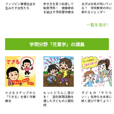
フィリピン華僑社会を
歩き方を見つめ直して
女子は文系が向いてい
生みだす女性たち
転倒予防！ 健康寿命
る？ 学校教育の中に
を延ばす予防理学療法
表れるジェンダー
一覧を表示
学問分野「児童学」の講義
小さなステップから
もっとどろんこ遊び
子どもの「やりた
「できる」を導く作業
を！ 造形表現活動を
い！」気持ちを未来に
療法
通した子どもの人間形
続く遊びで育てよう！
成