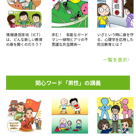
情報通信技術（ICT）
求む！ 有能なガード
いざという時に身を守
は、どんな新しい教育
マン～植物とアリの不
る、心理学を応用した
の扉を開くのだろう？
思議な共生関係～
防災教育とは？
一覧を表示
関心ワード「男性」の講義