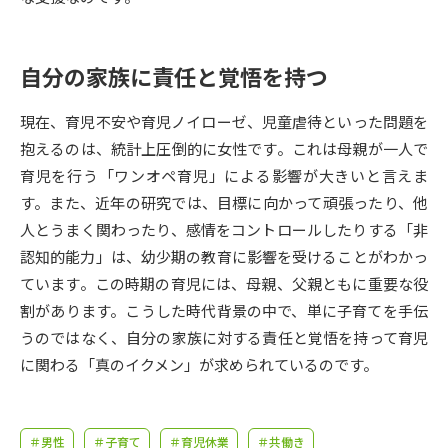
受験準備
資料検索
自分の家族に責任と覚悟を持つ
志望校・出願校を調べる
現在、育児不安や育児ノイローゼ、児童虐待といった問題を
併願校選び
受験スケジュールを立てよう
抱えるのは、統計上圧倒的に女性です。これは母親が一人で
育児を行う「ワンオペ育児」による影響が大きいと言えま
先輩が入学を決めた理由
テレメール全国一斉進学調査
す。また、近年の研究では、目標に向かって頑張ったり、他
人とうまく関わったり、感情をコントロールしたりする「非
新生活お役立ちガイド
認知的能力」は、幼少期の教育に影響を受けることがわかっ
ています。この時期の育児には、母親、父親ともに重要な役
割があります。こうした時代背景の中で、単に子育てを手伝
学問発見
学問検索
うのではなく、自分の家族に対する責任と覚悟を持って育児
に関わる「真のイクメン」が求められているのです。
大学で学びたい学問発見
＃男性
＃子育て
＃育児休業
＃共働き