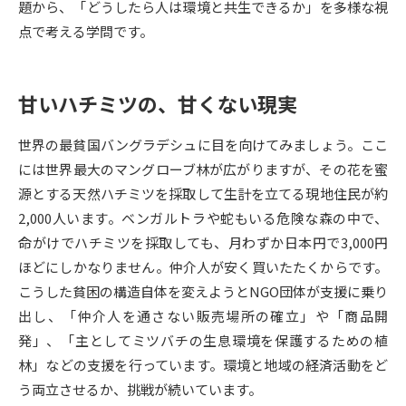
題から、「どうしたら人は環境と共生できるか」を多様な視
点で考える学問です。
データサイエンス特集
奨学金・特待生制度特集
デジタルパンフレット
進路の３択
甘いハチミツの、甘くない現実
新学年スタート号特集ページ
新学年スタート号特集ページ
世界の最貧国バングラデシュに目を向けてみましょう。ここ
（高3生用）
（高2生用）
には世界最大のマングローブ林が広がりますが、その花を蜜
SELFBRAND特集ページ
源とする天然ハチミツを採取して生計を立てる現地住民が約
2,000人います。ベンガルトラや蛇もいる危険な森の中で、
オープンキャンパスなどを調べる
命がけでハチミツを採取しても、月わずか日本円で3,000円
ほどにしかなりません。仲介人が安く買いたたくからです。
オープンキャンパス検索
実施プログラムから探す
こうした貧困の構造自体を変えようとNGO団体が支援に乗り
出し、「仲介人を通さない販売場所の確立」や「商品開
来場型・Web型イベント特集
夢ナビライブ
発」、「主としてミツバチの生息環境を保護するための植
林」などの支援を行っています。環境と地域の経済活動をど
う両立させるか、挑戦が続いています。