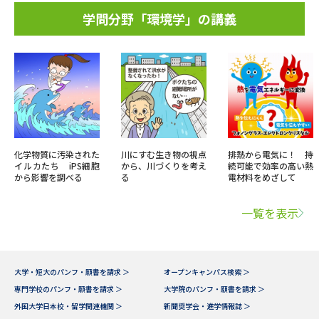
学問分野「環境学」の講義
化学物質に汚染された
川にすむ生き物の視点
排熱から電気に！ 持
イルカたち iPS細胞
から、川づくりを考え
続可能で効率の高い熱
から影響を調べる
る
電材料をめざして
一覧を表示
大学・短大のパンフ・願書を請求 ＞
オープンキャンパス検索 ＞
専門学校のパンフ・願書を請求 ＞
大学院のパンフ・願書を請求 ＞
外国大学日本校・留学関連機関 ＞
新聞奨学会・進学情報誌 ＞