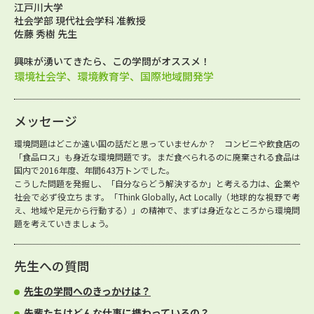
江戸川大学
社会学部 現代社会学科 准教授
佐藤 秀樹 先生
興味が湧いてきたら、この学問がオススメ！
環境社会学、環境教育学、国際地域開発学
メッセージ
環境問題はどこか遠い国の話だと思っていませんか？ コンビニや飲食店の
「食品ロス」も身近な環境問題です。まだ食べられるのに廃棄される食品は
国内で2016年度、年間643万トンでした。
こうした問題を発掘し、「自分ならどう解決するか」と考える力は、企業や
社会で必ず役立ちます。「Think Globally, Act Locally（地球的な視野で考
え、地域や足元から行動する）」の精神で、まずは身近なところから環境問
題を考えていきましょう。
先生への質問
先生の学問へのきっかけは？
先輩たちはどんな仕事に携わっているの？