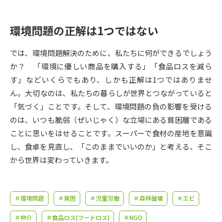
受験準備
資料検索
環境問題の正解は1つではない
志望校・出願校を調べる
では、環境問題解決のために、私たちに何ができるでしょう
併願校選び
受験スケジュールを立てよう
か？ 「環境に優しい商品を購入する」「食品ロスを減ら
す」などいくらでもあり、しかも正解は1つではありませ
先輩が入学を決めた理由
ん。大切なのは、私たちの暮らしが世界とつながっていると
テレメール全国一斉進学調査
「気づく」ことです。そして、環境問題の負の影響を受ける
のは、いつも脆弱（ぜいじゃく）な立場にある貧困層である
新生活お役立ちガイド
ことに思いをはせることです。スーパーで食材の産地を意識
し、食卓を見直し、「このままでいいのか」と考える、そこ
学問発見
学問検索
から世界は変わっていきます。
大学で学びたい学問発見
＃環境問題
＃貧困
＃児童労働
＃森林破壊
＃エビ
＃仲介
＃食品ロス(フードロス)
＃NGO