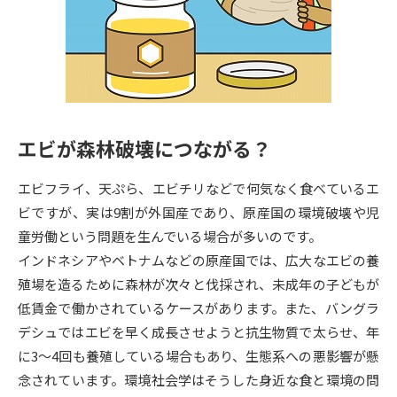
専門学校の資料請求
大学院の資料請求
大学入学共通テスト「受験案
留学・進学関連、塾・予備校
内」の請求
大学入学共通テスト「受験上の
高等学校卒業程度認定試験
配慮案内」の請求
エビが森林破壊につながる？
幼稚園教員資格認定試験
小学校教員資格認定試験
エビフライ、天ぷら、エビチリなどで何気なく食べているエ
高等学校（情報）教員資格認定
試験
ビですが、実は9割が外国産であり、原産国の環境破壊や児
童労働という問題を生んでいる場合が多いのです。
インドネシアやベトナムなどの原産国では、広大なエビの養
大学研究
大学検索
殖場を造るために森林が次々と伐採され、未成年の子どもが
低賃金で働かされているケースがあります。また、バングラ
デシュではエビを早く成長させようと抗生物質で太らせ、年
大学で学べる内容や特徴を調べる
に3～4回も養殖している場合もあり、生態系への悪影響が懸
国際・グローバルに強い大学特
念されています。環境社会学はそうした身近な食と環境の問
新増設大学・学部・学科特集
集