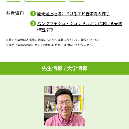
学問のミニ講義「夢ナビ講義」
学問分野解説
参考資料
開発途上地域におけるエビ養殖場の様子
学問の教科書
夢ナビライブ
バングラデシュ・シュンドルボンにおける天然
蜂蜜採取
ユーザーサポート
※夢ナビ講義は各講師の見解にもとづく講義内容としてご理解ください。
※夢ナビ講義の内容に関するお問い合わせには対応しておりません。
Ｑ＆Ａ よくあるご質問
大学進学IDについて
資料の料金の
受付内容・発送状況の確認
先生情報 / 大学情報
お支払いについて
テレメール
個人情報取扱規定
お支払いサイト
テレメール進学カタログ
特定商取引表記
訂正のご案内