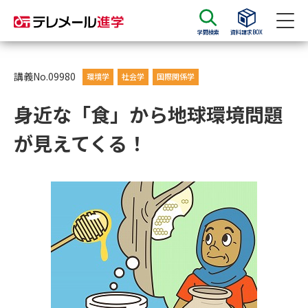
学問検索
資料請求BOX
資料請求
資料検索
講義No.09980
環境学
社会学
国際関係学
身近な「食」から地球環境問題
大学・短大の資料種類から請求
が見えてくる！
大学パンフ
学部・学科パンフ
総合型選抜・学校推薦型選抜 募
大学入学共通テスト利用選抜の
集要項＆願書
募集要項＆願書
過去問題集
大学・短大以外の資料から請求