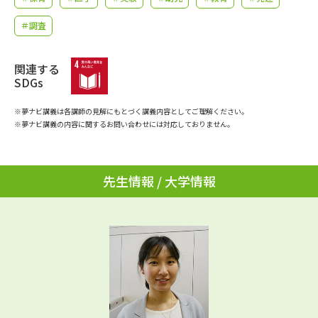
学問のミニ講義「夢ナビ講義」
学問分野解説
＃調査
学問の教科書
夢ナビライブ
関連する
SDGs
ユーザーサポート
※夢ナビ講義は各講師の見解にもとづく講義内容としてご理解ください。
Ｑ＆Ａ よくあるご質問
大学進学IDについて
※夢ナビ講義の内容に関するお問い合わせには対応しておりません。
資料の料金の
受付内容・発送状況の確認
お支払いについて
先生情報 / 大学情報
テレメール
個人情報取扱規定
お支払いサイト
テレメール進学カタログ
特定商取引表記
訂正のご案内