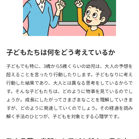
専門学校の資料請求
大学院の資料請求
大学入学共通テスト「受験案
留学・進学関連、塾・予備校
内」の請求
大学入学共通テスト「受験上の
高等学校卒業程度認定試験
配慮案内」の請求
子どもたちは何をどう考えているか
幼稚園教員資格認定試験
小学校教員資格認定試験
子どもでも特に、3歳から5歳くらいの幼児は、大人の予想を
高等学校（情報）教員資格認定
試験
超えることを言ったり行動したりします。子どもなりに考え
行動した結果であり、大人とは異なる思考をしているからで
す。そんな子どもたちは、どのように物事を見ているのでし
大学研究
大学検索
ょうか。成長にしたがってさまざまなことを理解していきま
すが、どのように発達していくのでしょう。その経過を読み
解く手法のひとつが、子どもを対象とする心理学です。
大学で学べる内容や特徴を調べる
国際・グローバルに強い大学特
新増設大学・学部・学科特集
集