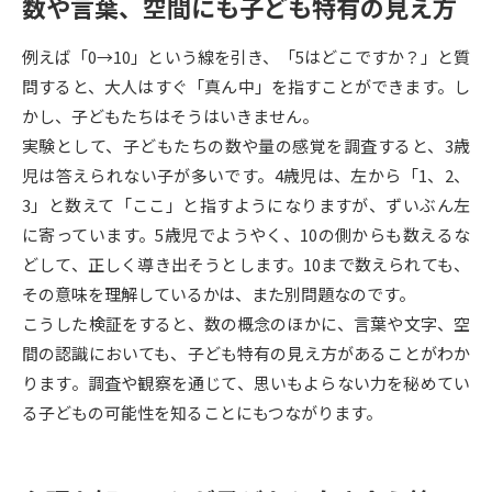
数や言葉、空間にも子ども特有の見え方
データサイエンス特集
奨学金・特待生制度特集
例えば「0→10」という線を引き、「5はどこですか？」と質
問すると、大人はすぐ「真ん中」を指すことができます。し
デジタルパンフレット
進路の３択
かし、子どもたちはそうはいきません。
実験として、子どもたちの数や量の感覚を調査すると、3歳
新学年スタート号特集ページ
新学年スタート号特集ページ
児は答えられない子が多いです。4歳児は、左から「1、2、
（高3生用）
（高2生用）
3」と数えて「ここ」と指すようになりますが、ずいぶん左
SELFBRAND特集ページ
に寄っています。5歳児でようやく、10の側からも数えるな
どして、正しく導き出そうとします。10まで数えられても、
オープンキャンパスなどを調べる
その意味を理解しているかは、また別問題なのです。
こうした検証をすると、数の概念のほかに、言葉や文字、空
オープンキャンパス検索
実施プログラムから探す
間の認識においても、子ども特有の見え方があることがわか
ります。調査や観察を通じて、思いもよらない力を秘めてい
来場型・Web型イベント特集
夢ナビライブ
る子どもの可能性を知ることにもつながります。