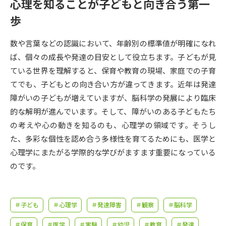
受験準備
資料検索
心理を知ることが子どもと向き合う第一
歩
志望校・出願校を調べる
数や言葉などの認識において、年齢別の標準値が明確になれ
ば、個々の成長や発達の目安として役立ちます。子どもが見
併願校選び
受験スケジュールを立てよう
ている世界を理解すると、保育や教育の現場、家庭での子育
てでも、子どもとの向き合い方が違ってきます。近年は発達
先輩が入学を決めた理由
テレメール全国一斉進学調査
障がいの子どもが増えていますが、脳科学の発展により臨床
的な解明が進んでいます。そして、障がいのある子どもたち
新生活お役立ちガイド
の考えや心の動きを知るのも、心理学の領域です。そうし
た、多彩な個性を認め合う多様性を育てるためにも、医学と
心理学にまたがる学際的な学びがますます重要になっている
学問発見
学問検索
のです。
大学で学びたい学問発見
＃子ども
＃心理学
＃発達障害
＃観察
＃脳科学
＃保育
＃医学
＃実験
＃幼児
＃教育
＃発達