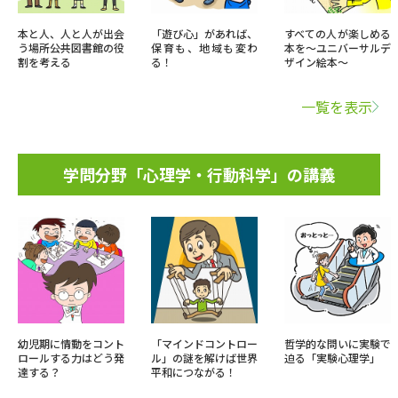
本と人、人と人が出会
「遊び心」があれば、
すべての人が楽しめる
う場所――公共図書館の役
保育も、地域も変わ
本を～ユニバーサルデ
割を考える
る！
ザイン絵本～
一覧を表示
学問分野「心理学・行動科学」の講義
幼児期に情動をコント
「マインドコントロー
哲学的な問いに実験で
ロールする力はどう発
ル」の謎を解けば世界
迫る「実験心理学」
達する？
平和につながる！