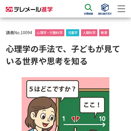
学問検索
資料請求BOX
資料請求
資料検索
講義No.10094
心理学・行動科学
児童学
人間科学
教育
心理学の手法で、子どもが見て
大学・短大の資料種類から請求
いる世界や思考を知る
大学パンフ
学部・学科パンフ
総合型選抜・学校推薦型選抜 募
大学入学共通テスト利用選抜の
集要項＆願書
募集要項＆願書
過去問題集
大学・短大以外の資料から請求