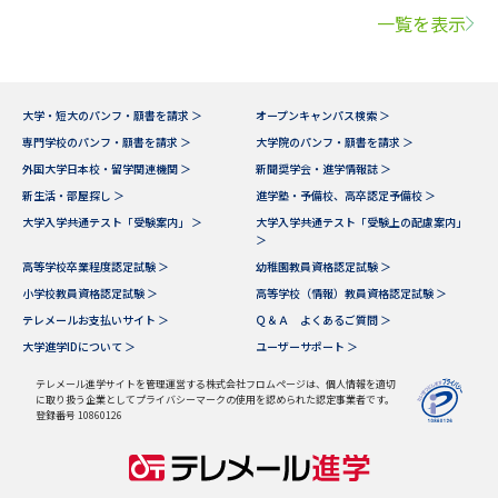
一覧を表示
大学・短大のパンフ・願書を請求 ＞
オープンキャンパス検索 ＞
専門学校のパンフ・願書を請求 ＞
大学院のパンフ・願書を請求 ＞
外国大学日本校・留学関連機関 ＞
新聞奨学会・進学情報誌 ＞
新生活・部屋探し ＞
進学塾・予備校、高卒認定予備校 ＞
大学入学共通テスト「受験案内」 ＞
大学入学共通テスト「受験上の配慮案内」
＞
高等学校卒業程度認定試験 ＞
幼稚園教員資格認定試験 ＞
小学校教員資格認定試験 ＞
高等学校（情報）教員資格認定試験 ＞
テレメールお支払いサイト ＞
Ｑ＆Ａ よくあるご質問 ＞
大学進学IDについて ＞
ユーザーサポート ＞
テレメール進学サイトを管理運営する株式会社フロムページは、個人情報を適切
に取り扱う企業としてプライバシーマークの使用を認められた認定事業者です。
登録番号 10860126