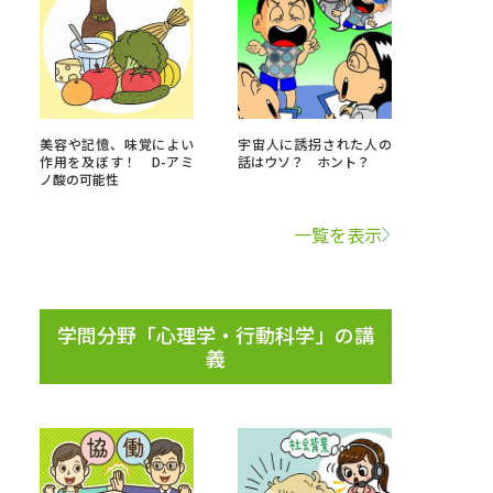
べる
ムから探す
美容や記憶、味覚によい
宇宙人に誘拐された人の
作用を及ぼす！ D-アミ
話はウソ？ ホント？
ライブ
ノ酸の可能性
一覧を表示
資料検索
学問分野「心理学・行動科学」の講
義
う
先輩が入学を決めた理由
役立ちガイド