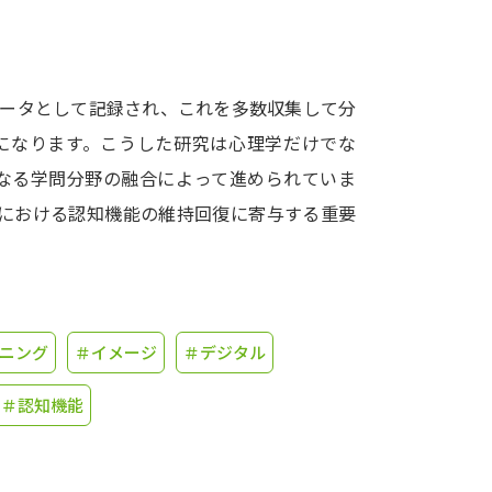
学問発見
データとして記録され、これを多数収集して分
大学で学びたい学問発見
になります。こうした研究は心理学だけでな
異なる学問分野の融合によって進められていま
学問のミニ講義「夢ナビ講義」
学問分
代における認知機能の維持回復に寄与する重要
ユーザーサポート
ニング
＃イメージ
＃デジタル
Ｑ＆Ａ よくあるご質問
大学進学IDにつ
資料の料金の
お支払いについて
受付内容
＃認知機能
個人情報取扱規定
特定商取引表記
お
受験情報リンク