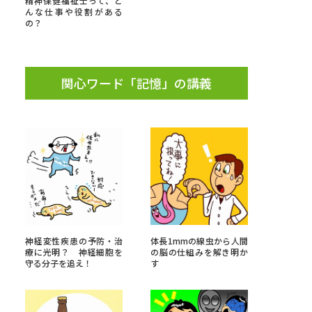
精神保健福祉士って、ど
んな仕事や役割がある
の？
」の請求
高等学校卒業程度認定試験
格認定試験
関心ワード「記憶」の講義
大学検索
べる
ローバルに強い大学特集
神経変性疾患の予防・治
体長1mmの線虫から人間
制度特集
デジタルパンフレット
療に光明？ 神経細胞を
の脳の仕組みを解き明か
守る分子を追え！
す
ジ（高3生用）
）