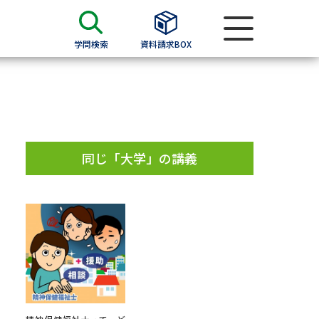
学問検索
資料請求BOX
資料検索
求
同じ「大学」の講義
願書
＆願書
過去問題集
求
留学・進学関連、塾・予備校