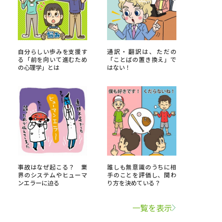
学問検索
自分らしい歩みを支援す
通訳・翻訳は、ただの
る「前を向いて進むため
「ことばの置き換え」で
の心理学」とは
はない！
野解説
学問の教科書
夢ナビライブ
いて
このサイトについて
事故はなぜ起こる？ 業
誰しも無意識のうちに相
界のシステムやヒューマ
手のことを評価し、関わ
・発送状況の確認
テレメール
お支払いサイト
ンエラーに迫る
り方を決めている？
問合せ先
テレメール進学カタログ
訂正のご案内
一覧を表示