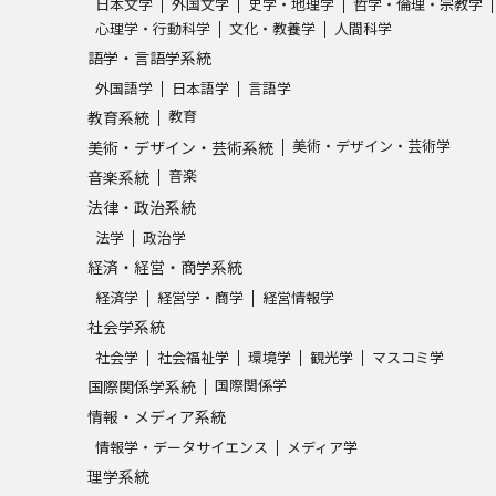
日本文学
外国文学
史学・地理学
哲学・倫理・宗教学
心理学・行動科学
文化・教養学
人間科学
語学・言語学系統
外国語学
日本語学
言語学
教育
教育系統
美術・デザイン・芸術学
美術・デザイン・芸術系統
音楽
音楽系統
法律・政治系統
法学
政治学
経済・経営・商学系統
経済学
経営学・商学
経営情報学
社会学系統
社会学
社会福祉学
環境学
観光学
マスコミ学
国際関係学
国際関係学系統
情報・メディア系統
情報学・データサイエンス
メディア学
理学系統