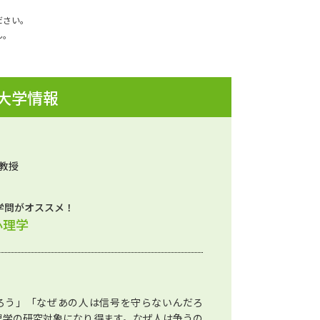
ださい。
ん。
 大学情報
准教授
学問がオススメ！
心理学
だろう」「なぜあの人は信号を守らないんだろ
理学の研究対象になり得ます。なぜ人は争うの