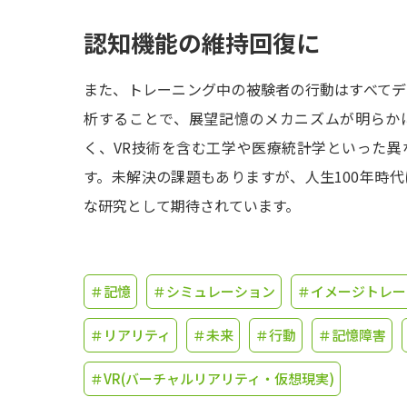
認知機能の維持回復に
また、トレーニング中の被験者の行動はすべて
析することで、展望記憶のメカニズムが明らか
く、VR技術を含む工学や医療統計学といった
す。未解決の課題もありますが、人生100年時
な研究として期待されています。
＃記憶
＃シミュレーション
＃イメージトレー
＃リアリティ
＃未来
＃行動
＃記憶障害
＃VR(バーチャルリアリティ・仮想現実)