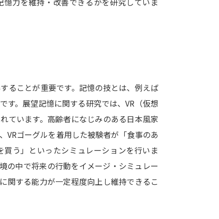
記憶力を維持・改善できるかを研究していま
SELFBRAND特集ページ
オープンキャンパスなどを調
オープンキャンパス検索
実施プログラ
来場型・Web型イベント特集
夢ナビ
得することが重要です。記憶の技とは、例えば
です。展望記憶に関する研究では、VR（仮想
られています。高齢者になじみのある日本風家
受験準備
、VRゴーグルを着用した被験者が「食事のあ
を買う」といったシミュレーションを行いま
志望校・出願校を調べる
環境の中で将来の行動をイメージ・シミュレー
憶に関する能力が一定程度向上し維持できるこ
併願校選び
受験スケジュールを立てよ
テレメール全国一斉進学調査
新生活お