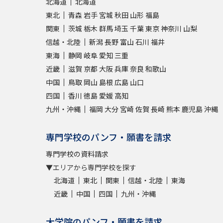
北海道
北海道
東北
青森
岩手
宮城
秋田
山形
福島
関東
茨城
栃木
群馬
埼玉
千葉
東京
神奈川
山梨
信越・北陸
新潟
長野
富山
石川
福井
東海
静岡
岐阜
愛知
三重
近畿
滋賀
京都
大阪
兵庫
奈良
和歌山
中国
鳥取
岡山
島根
広島
山口
四国
香川
徳島
愛媛
高知
九州・沖縄
福岡
大分
宮崎
佐賀
長崎
熊本
鹿児島
沖縄
専門学校のパンフ・願書を請求
専門学校の資料請求
▼エリアから専門学校を探す
北海道
東北
関東
信越・北陸
東海
近畿
中国
四国
九州・沖縄
大学院のパンフ・願書を請求