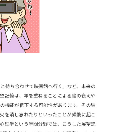
大学入学共通テスト「受験案内」の請求
大学入学共通テスト「受験上の配慮案内
幼稚園教員資格認定試験
小学校教員資
高等学校（情報）教員資格認定試験
大学研究
大学で学べる内容や特徴を調
んと待ち合わせて映画館へ行く」など、未来の
展望記憶は、年を重ねることによる脳の衰えや
新増設大学・学部・学科特集
国際・グ
その機能が低下する可能性があります。その結
データサイエンス特集
奨学金・特待生
、火を消し忘れたりといったことが頻繁に起こ
進路の３択
新学年スタート号特集ペー
経心理学という学問分野では、こうした展望記
新学年スタート号特集ページ（高2生用