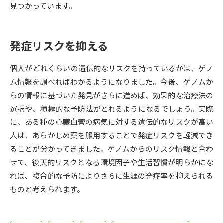
受験準備
資料検索
見つかっています。
志望校・出願校を調べる
発症リスクを抑える
併願校選び
受験スケジュールを立てよう
個人がどれくらいの遺伝的なリスクを持っているかは、ゲノ
ム情報を調べればわかるようになりました。今後、ゲノムか
先輩が入学を決めた理由
テレメール全国一斉進学調査
らの情報に基づいた発見がさらに進めば、効果的な治療法の
選択や、積極的な予防法がとれるようになるでしょう。実際
新生活お役立ちガイド
に、ある種の心臓血管の病気に対する遺伝的なリスクが高い
人は、あらかじめ薬を服用することで発症リスクを軽減でき
ることが分かってきました。ゲノムからのリスク情報と合わ
学問発見
学問検索
せて、後天的リスクとなる環境因子や生活習慣が明らかにな
れば、複合的な予防によりさらに生涯の発症率を抑えられる
ものと考えられます。
大学で学びたい学問発見