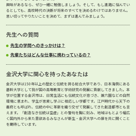
興味があるなら、ぜひ一緒に勉強しましょう。そして、もし進路に悩んでい
るとしても、高校時代の決断が将来のすべてを決めるわけではありません。
思い切ってやりたいことを決めて、まずは進んでみましょう。
先生への質問
先生の学問へのきっかけは？
先輩たちはどんな仕事に携わっているの？
金沢大学に関心を持ったあなたは
金沢大学は150年以上の歴史と伝統を誇る総合大学であり、日本海側にある
基幹大学として我が国の高等教育と学術研究の発展に貢献してきました。本
学が位置する金沢市は、日常生活にも伝統文化が息づき、兼六園などの自然
環境に恵まれ、学生が思索し学ぶに相応しい学都です。江戸時代から天下の
書府とも呼ばれ、伝統の中に革新を織り交ぜて発展してきた創造都市とも言
えます。「創造なき伝統は空虚」との警句を胸に刻み、地域はもとより幅広
く国内外から来た意欲あるみなさんが新生・金沢大学への扉を共に開くこと
を期待しています。