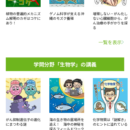
植物の普遍的メカニズ
ゲノム科学が支える沖
増殖しない・がん化し
ム解明のカギはコケに
縄のモズク養殖
ない心臓細胞から、が
あり！
ん治療の手がかりを探
る
一覧を表示
学問分野「生物学」の講義
がん抑制遺伝子の進化
海の生き物の居場所を
化学物質は「謎解き」
にまつわる謎
追え！ 海中の神秘を
のヒントに溢れている
探るフィールドワーク