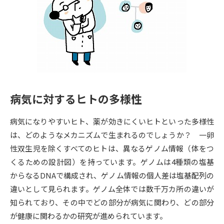
専門学校の資料請求
大学院の資料請求
大学入学共通テスト「受験案
留学・進学関連、塾・予備校
内」の請求
大学入学共通テスト「受験上の
高等学校卒業程度認定試験
配慮案内」の請求
幼稚園教員資格認定試験
小学校教員資格認定試験
病気に対するヒトの多様性
高等学校（情報）教員資格認定
試験
病気になりやすいヒト、薬が効きにくいヒトといった多様性
は、どのようなメカニズムで生まれるのでしょうか？ 一卵
性双生児を除くすべてのヒトは、異なるゲノム情報（体をつ
大学研究
大学検索
くるための設計図）を持っています。ゲノムは4種類の塩基
からなるDNAで構成され、ゲノム情報の個人差は塩基配列の
違いとして見られます。ゲノム全体では数千万カ所の違いが
大学で学べる内容や特徴を調べる
知られており、その中でどの部分が病気に関わり、どの部分
国際・グローバルに強い大学特
が健康に関わるかの研究が進められています。
新増設大学・学部・学科特集
集