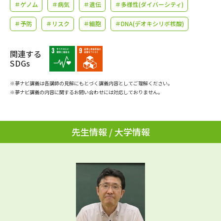
学問のミニ講義「夢ナビ講義」
学問分野解説
＃ゲノム
＃病気
＃遺伝
＃多様性(ダイバーシティ)
＃予防
＃リスク
＃細胞
＃DNA(デオキシリボ核酸)
学問の教科書
夢ナビライブ
関連する
ユーザーサポート
SDGs
※夢ナビ講義は各講師の見解にもとづく講義内容としてご理解ください。
Ｑ＆Ａ よくあるご質問
大学進学IDについて
※夢ナビ講義の内容に関するお問い合わせには対応しておりません。
資料の料金の
受付内容・発送状況の確認
お支払いについて
先生情報 / 大学情報
テレメール
個人情報取扱規定
お支払いサイト
テレメール進学カタログ
特定商取引表記
訂正のご案内