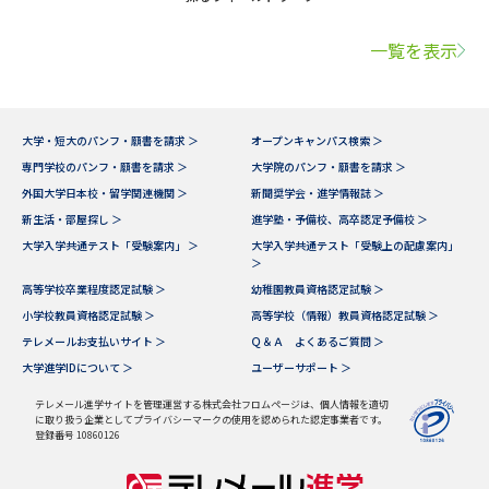
一覧を表示
大学・短大のパンフ・願書を請求 ＞
オープンキャンパス検索 ＞
専門学校のパンフ・願書を請求 ＞
大学院のパンフ・願書を請求 ＞
外国大学日本校・留学関連機関 ＞
新聞奨学会・進学情報誌 ＞
新生活・部屋探し ＞
進学塾・予備校、高卒認定予備校 ＞
大学入学共通テスト「受験案内」 ＞
大学入学共通テスト「受験上の配慮案内」
＞
高等学校卒業程度認定試験 ＞
幼稚園教員資格認定試験 ＞
小学校教員資格認定試験 ＞
高等学校（情報）教員資格認定試験 ＞
テレメールお支払いサイト ＞
Ｑ＆Ａ よくあるご質問 ＞
大学進学IDについて ＞
ユーザーサポート ＞
テレメール進学サイトを管理運営する株式会社フロムページは、個人情報を適切
に取り扱う企業としてプライバシーマークの使用を認められた認定事業者です。
登録番号 10860126