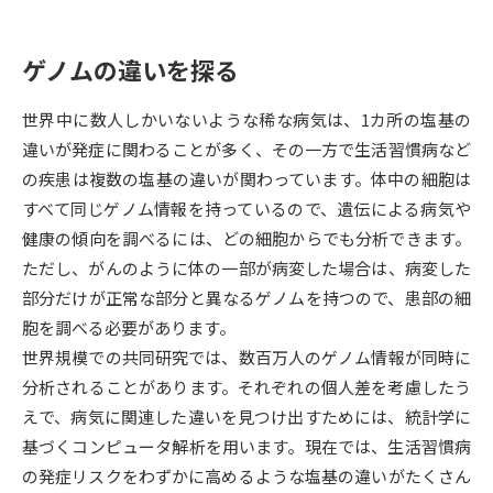
データサイエンス特集
奨学金・特待生制度特集
ゲノムの違いを探る
デジタルパンフレット
進路の３択
世界中に数人しかいないような稀な病気は、1カ所の塩基の
違いが発症に関わることが多く、その一方で生活習慣病など
新学年スタート号特集ページ
新学年スタート号特集ページ
（高3生用）
（高2生用）
の疾患は複数の塩基の違いが関わっています。体中の細胞は
すべて同じゲノム情報を持っているので、遺伝による病気や
SELFBRAND特集ページ
健康の傾向を調べるには、どの細胞からでも分析できます。
ただし、がんのように体の一部が病変した場合は、病変した
オープンキャンパスなどを調べる
部分だけが正常な部分と異なるゲノムを持つので、患部の細
胞を調べる必要があります。
オープンキャンパス検索
実施プログラムから探す
世界規模での共同研究では、数百万人のゲノム情報が同時に
分析されることがあります。それぞれの個人差を考慮したう
来場型・Web型イベント特集
夢ナビライブ
えで、病気に関連した違いを見つけ出すためには、統計学に
基づくコンピュータ解析を用います。現在では、生活習慣病
の発症リスクをわずかに高めるような塩基の違いがたくさん