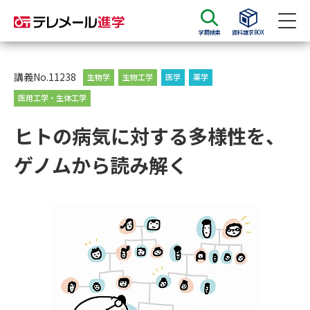
学問検索
資料請求BOX
資料請求
資料検索
講義No.11238
生物学
生物工学
医学
薬学
医用工学・生体工学
大学・短大の資料種類から請求
ヒトの病気に対する多様性を、
ゲノムから読み解く
大学パンフ
学部・学科パンフ
総合型選抜・学校推薦型選抜 募
大学入学共通テスト利用選抜の
集要項＆願書
募集要項＆願書
過去問題集
大学・短大以外の資料から請求