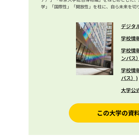
学」「国際性」「開放性」を柱に、自ら未来を切
デジタ
学校情報
学校情
ンパス）
学校情
パス）)
大学公
この大学の資