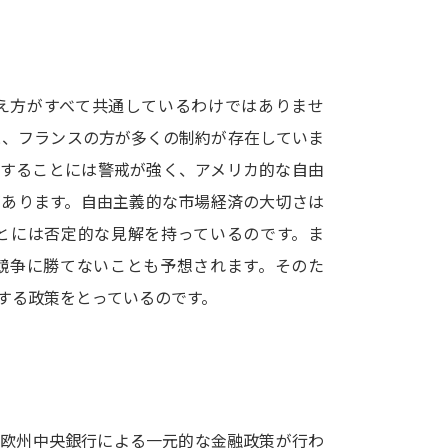
SELFBRAND特集ページ
オープンキャンパスなどを調
え方がすべて共通しているわけではありませ
オープンキャンパス検索
実施プログラ
と、フランスの方が多くの制約が存在していま
来場型・Web型イベント特集
夢ナビ
にすることには警戒が強く、アメリカ的な自由
があります。自由主義的な市場経済の大切さは
とには否定的な見解を持っているのです。ま
受験準備
競争に勝てないことも予想されます。そのた
する政策をとっているのです。
志望校・出願校を調べる
併願校選び
受験スケジュールを立てよ
テレメール全国一斉進学調査
新生活お
、欧州中央銀行による一元的な金融政策が行わ