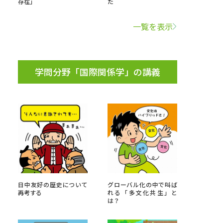
存在」
た
学問検索
一覧を表示
学問分野「国際関係学」の講義
野解説
学問の教科書
夢ナビライブ
いて
このサイトについて
・発送状況の確認
テレメール
お支払いサイト
日中友好の歴史について
グローバル化の中で叫ば
再考する
れる「多文化共生」と
問合せ先
テレメール進学カタログ
訂正のご案内
は？