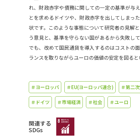
れ、財政赤字や債務に関しての一定の基準が与
とを求めるドイツや、財政赤字を出してしまっ
状です。このような事態について研究者の見解
う意見と、基準を守らない国があるから失敗し
でも、改めて国民通貨を導入するのはコストの
ランスを取りながらユーロの価値の安定を図ると
＃ヨーロッパ
＃EU(ヨーロッパ連合)
＃第二次
＃ドイツ
＃市場経済
＃社会
＃ユーロ
関連する
SDGs