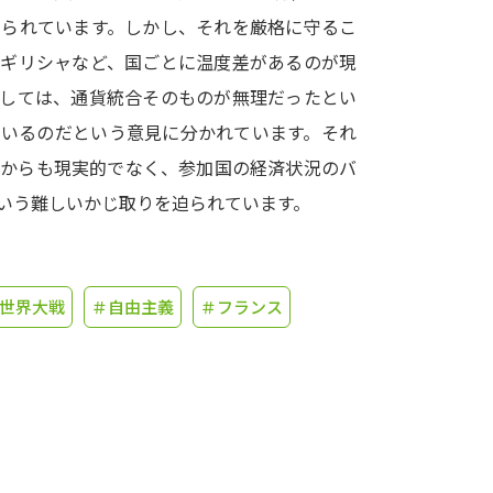
えられています。しかし、それを厳格に守るこ
学問発見
たギリシャなど、国ごとに温度差があるのが現
としては、通貨統合そのものが無理だったとい
ているのだという意見に分かれています。それ
大学で学びたい学問発見
面からも現実的でなく、参加国の経済状況のバ
学問のミニ講義「夢ナビ講義」
学問分
いう難しいかじ取りを迫られています。
ユーザーサポート
世界大戦
＃自由主義
＃フランス
Ｑ＆Ａ よくあるご質問
大学進学IDにつ
資料の料金の
お支払いについて
受付内容
個人情報取扱規定
特定商取引表記
お
受験情報リンク