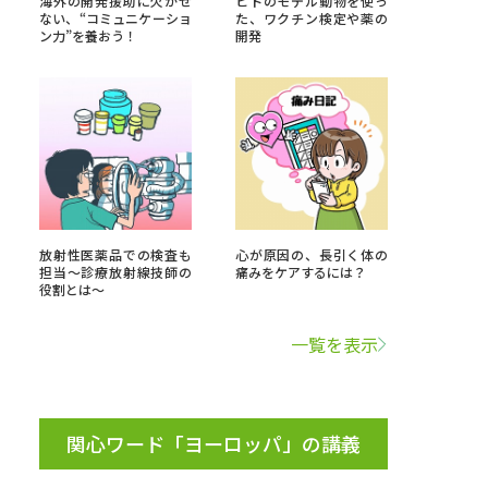
海外の開発援助に欠かせ
ヒトのモデル動物を使っ
ない、“コミュニケーショ
た、ワクチン検定や薬の
ン力”を養おう！
開発
」の請求
高等学校卒業程度認定試験
格認定試験
大学検索
放射性医薬品での検査も
心が原因の、長引く体の
担当～診療放射線技師の
痛みをケアするには？
役割とは～
べる
一覧を表示
ローバルに強い大学特集
制度特集
デジタルパンフレット
ジ（高3生用）
関心ワード「ヨーロッパ」の講義
）