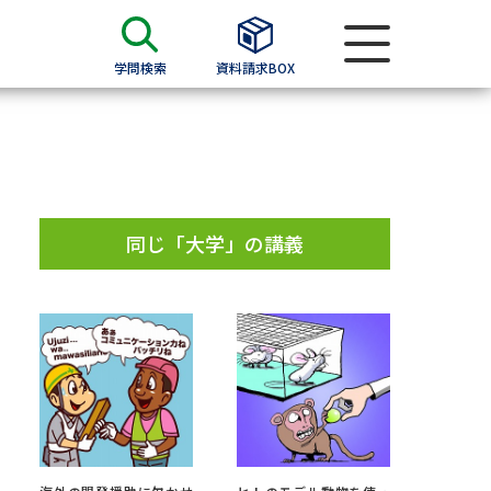
学問検索
資料請求BOX
資料検索
求
同じ「大学」の講義
願書
＆願書
過去問題集
求
留学・進学関連、塾・予備校