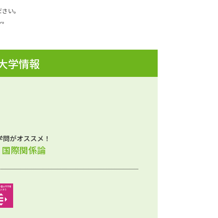
ださい。
ん。
 大学情報
学問がオススメ！
、国際関係論