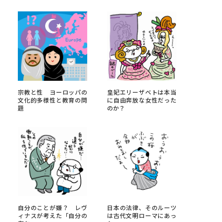
べる
ムから探す
ライブ
宗教と性 ヨーロッパの
皇妃エリーザベトは本当
文化的多様性と教育の問
に自由奔放な女性だった
題
のか？
資料検索
う
先輩が入学を決めた理由
役立ちガイド
自分のことが嫌？ レヴ
日本の法律、そのルーツ
ィナスが考えた「自分の
は古代文明ローマにあっ