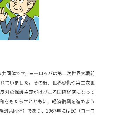
大学入学共通テスト「受験案内」の請求
大学入学共通テスト「受験上の配慮案内
幼稚園教員資格認定試験
小学校教員資
高等学校（情報）教員資格認定試験
大学研究
国家共同体です。ヨーロッパは第二次世界大戦前
大学で学べる内容や特徴を調
われていました。その後、世界恐慌や第二次世
は反対の保護主義がはびこる国際経済になって
新増設大学・学部・学科特集
国際・グ
平和をもたらすとともに、経済復興を進めよう
データサイエンス特集
奨学金・特待生
経済共同体）であり、1967年にはEC（ヨーロ
進路の３択
新学年スタート号特集ペー
新学年スタート号特集ページ（高2生用