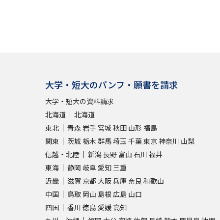
大学・短大のパンフ・願書を請求
大学・短大の資料請求
北海道
北海道
東北
青森
岩手
宮城
秋田
山形
福島
関東
茨城
栃木
群馬
埼玉
千葉
東京
神奈川
山梨
信越・北陸
新潟
長野
富山
石川
福井
東海
静岡
岐阜
愛知
三重
近畿
滋賀
京都
大阪
兵庫
奈良
和歌山
中国
鳥取
岡山
島根
広島
山口
四国
香川
徳島
愛媛
高知