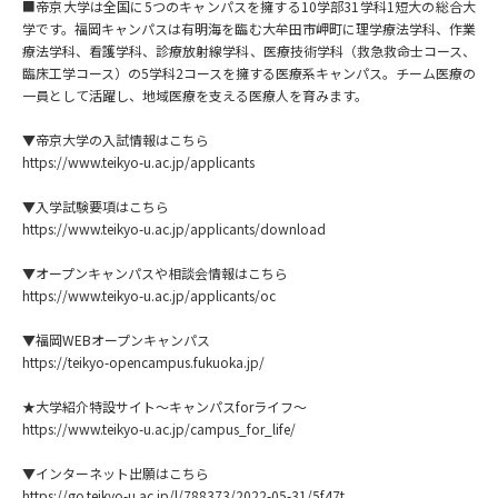
専門学校の資料請求
大学院の資料請求
■帝京大学は全国に5つのキャンパスを擁する10学部31学科1短大の総合大
学です。福岡キャンパスは有明海を臨む大牟田市岬町に理学療法学科、作業
療法学科、看護学科、診療放射線学科、医療技術学科（救急救命士コース、
大学入学共通テスト「受験案
留学・進学関連、塾・予備校
内」の請求
臨床工学コース）の5学科2コースを擁する医療系キャンパス。チーム医療の
一員として活躍し、地域医療を支える医療人を育みます。
大学入学共通テスト「受験上の
高等学校卒業程度認定試験
配慮案内」の請求
▼帝京大学の入試情報はこちら
https://www.teikyo-u.ac.jp/applicants
幼稚園教員資格認定試験
小学校教員資格認定試験
▼入学試験要項はこちら
https://www.teikyo-u.ac.jp/applicants/download
高等学校（情報）教員資格認定
試験
▼オープンキャンパスや相談会情報はこちら
https://www.teikyo-u.ac.jp/applicants/oc
大学研究
大学検索
▼福岡WEBオープンキャンパス
https://teikyo-opencampus.fukuoka.jp/
★大学紹介特設サイト～キャンパスforライフ～
大学で学べる内容や特徴を調べる
https://www.teikyo-u.ac.jp/campus_for_life/
国際・グローバルに強い大学特
▼インターネット出願はこちら
新増設大学・学部・学科特集
集
https://go.teikyo-u.ac.jp/l/788373/2022-05-31/5f47t