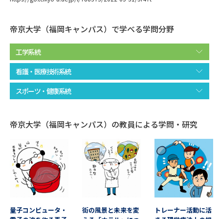
データサイエンス特集
奨学金・特待生制度特集
帝京大学（福岡キャンパス）で学べる学問分野
デジタルパンフレット
進路の３択
工学系統
新学年スタート号特集ページ
新学年スタート号特集ページ
看護・医療技術系統
（高3生用）
（高2生用）
スポーツ・健康系統
SELFBRAND特集ページ
帝京大学（福岡キャンパス）の教員による学問・研究
オープンキャンパスなどを調べる
オープンキャンパス検索
実施プログラムから探す
来場型・Web型イベント特集
夢ナビライブ
量子コンピュータ・
街の風景と未来を変
トレーナー活動に活