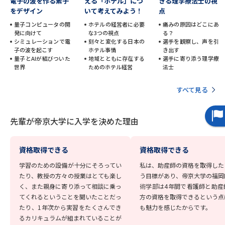
受験準備
資料検索
電子の波を作る素子
える「ホテル」につ
きる理学療法士の視
をデザイン
いて考えてみよう！
点
量子コンピュータの開
ホテルの経営者に必要
痛みの原因はどこにあ
発に向けて
な3つの視点
る？
志望校・出願校を調べる
シミュレーションで電
刻々と変化する日本の
選手を観察し、声を引
子の波を起こす
ホテル事情
き出す
量子とAIが結びついた
地域とともに存在する
選手に寄り添う理学療
併願校選び
受験スケジュールを立てよう
世界
ためのホテル経営
法士
すべて見る
先輩が入学を決めた理由
テレメール全国一斉進学調査
先輩が帝京大学に入学を決めた理由
新生活お役立ちガイド
資格取得できる
資格取得できる
学問発見
学問検索
学習のための設備が十分にそろってい
私は、助産師の資格を取得した
たり、教授の方々の授業はとても楽し
う目標があり、帝京大学の福岡
く、また親身に寄り添って相談に乗っ
術学部は4年間で看護師と助産
てくれるということを聞いたことだっ
方の資格を取得できるという点
大学で学びたい学問発見
たり、1年次から実習をたくさんでき
も魅力を感じたからです。
るカリキュラムが組まれていることが