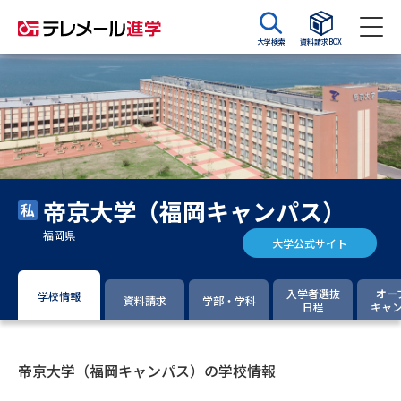
大学検索
資料請求BOX
資料請求
資料検索
大学・短大の資料種類から請求
帝京大学（福岡キャンパス）
大学パンフ
学部・学科パンフ
福岡県
大学公式サイト
総合型選抜・学校推薦型選抜 募
大学入学共通テスト利用選抜の
集要項＆願書
募集要項＆願書
入学者選抜
オー
学校情報
資料請求
学部・学科
日程
キャ
過去問題集
大学・短大以外の資料から請求
帝京大学（福岡キャンパス）の学校情報