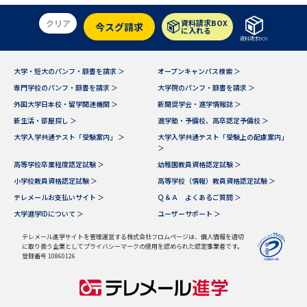
クリア
資料請求BOX
今スグ請求
に入れる
資料請求BOX
大学・短大のパンフ・願書を請求 ＞
オープンキャンパス検索 ＞
専門学校のパンフ・願書を請求 ＞
大学院のパンフ・願書を請求 ＞
外国大学日本校・留学関連機関 ＞
新聞奨学会・進学情報誌 ＞
新生活・部屋探し ＞
進学塾・予備校、高卒認定予備校 ＞
大学入学共通テスト「受験案内」 ＞
大学入学共通テスト「受験上の配慮案内」
＞
高等学校卒業程度認定試験 ＞
幼稚園教員資格認定試験 ＞
小学校教員資格認定試験 ＞
高等学校（情報）教員資格認定試験 ＞
テレメールお支払いサイト ＞
Ｑ＆Ａ よくあるご質問 ＞
大学進学IDについて ＞
ユーザーサポート ＞
テレメール進学サイトを管理運営する株式会社フロムページは、個人情報を適切
に取り扱う企業としてプライバシーマークの使用を認められた認定事業者です。
登録番号 10860126