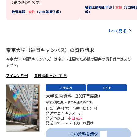
学問のミニ講義「夢ナビ講義」
学問分野解説
1番の決定打です。
福岡医療技術学部｜
女性
（2026
教育学部｜
女性
（2026年度入学）
学）
学問の教科書
夢ナビライブ
すべて見る
ユーザーサポート
帝京大学（福岡キャンパス）の資料請求
Ｑ＆Ａ よくあるご質問
大学進学IDについて
帝京大学（福岡キャンパス）はネット出願のため紙の願書の請求受付はあり
ません。
資料の料金の
受付内容・発送状況の確認
お支払いについて
アイコン凡例
資料請求上のご注意
テレメール
個人情報取扱規定
大学案内
ガイド
お支払いサイト
大学案内資料（2027年度版）
テレメール進学カタログ
帝京大学短期大学と共通資料です。
特定商取引表記
訂正のご案内
料金（送料含）：送料とも無料
発送方法：ゆうメール
発送予定日：
本日発送
発送日の３～５日後にお届け
この資料を請求