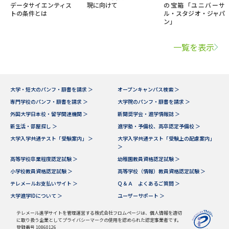
データサイエンティス
現に向けて
の宝箱「ユニバーサ
トの条件とは
ル・スタジオ・ジャパ
ン」
一覧を表示
大学・短大のパンフ・願書を請求 ＞
オープンキャンパス検索 ＞
専門学校のパンフ・願書を請求 ＞
大学院のパンフ・願書を請求 ＞
外国大学日本校・留学関連機関 ＞
新聞奨学会・進学情報誌 ＞
新生活・部屋探し ＞
進学塾・予備校、高卒認定予備校 ＞
大学入学共通テスト「受験案内」 ＞
大学入学共通テスト「受験上の配慮案内」
＞
高等学校卒業程度認定試験 ＞
幼稚園教員資格認定試験 ＞
小学校教員資格認定試験 ＞
高等学校（情報）教員資格認定試験 ＞
テレメールお支払いサイト ＞
Ｑ＆Ａ よくあるご質問 ＞
大学進学IDについて ＞
ユーザーサポート ＞
テレメール進学サイトを管理運営する株式会社フロムページは、個人情報を適切
に取り扱う企業としてプライバシーマークの使用を認められた認定事業者です。
登録番号 10860126