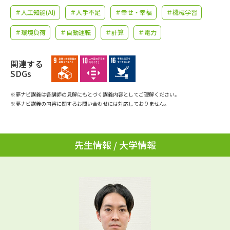
学問のミニ講義「夢ナビ講義」
学問分野解説
＃人工知能(AI)
＃人手不足
＃幸せ・幸福
＃機械学習
学問の教科書
夢ナビライブ
＃環境負荷
＃自動運転
＃計算
＃電力
ユーザーサポート
関連する
SDGs
Ｑ＆Ａ よくあるご質問
大学進学IDについて
※夢ナビ講義は各講師の見解にもとづく講義内容としてご理解ください。
※夢ナビ講義の内容に関するお問い合わせには対応しておりません。
資料の料金の
受付内容・発送状況の確認
お支払いについて
テレメール
先生情報 / 大学情報
個人情報取扱規定
お支払いサイト
テレメール進学カタログ
特定商取引表記
訂正のご案内