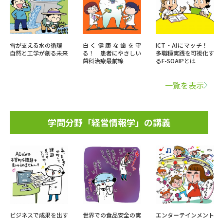
雪が支える水の循環
白く健康な歯を守
ICT・AIにマッチ！
自然と工学が創る未来
る！ 患者にやさしい
多職種実践を可視化す
歯科治療最前線
るF-SOAIPとは
一覧を表示
学問分野「経営情報学」の講義
ビジネスで成果を出す
世界での食品安全の実
エンターテインメント