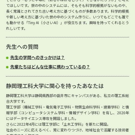
てほしいです。世の中のシステムには、そもそも科学的根拠がないものや、
長く常識とされてきた古い考え方に基づくものが多数あります。科学的根拠
や新しい考え方に基づいた世の中のシステム作りに、いつでもどこでも誰で
も動かせる「Tiny AI（小さいAI）」が役立ちます。興味を持ってくれるとう
れしいです。
先生への質問
先生の学問へのきっかけは？
先輩たちはどんな仕事に携わっているの？
静岡理工科大学に関心を持ったあなたは
静岡理工科大学は静岡県西部の袋井市にキャンパスがある、私立の理工系総
合大学です。
理工学部（機械工学科・電気電子工学科・物質生命科学科・建築学科）と情
報学部（コンピュータシステム学科・情報デザイン学科）を有し、2020年
にはデータサイエンス専攻を開設しました。
さらに2022年4月には理工学部に「土木工学科」を新たに開設。
社会のニーズに応えるべく、常に変わりつづけ、地域社会で活躍する技術者