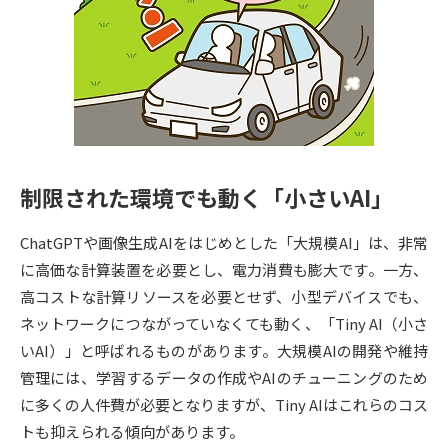
専門学校の資料請求
大学院の資料請求
大学入学共通テスト「受験案
留学・進学関連、塾・予備校
内」の請求
大学入学共通テスト「受験上の
高等学校卒業程度認定試験
配慮案内」の請求
幼稚園教員資格認定試験
小学校教員資格認定試験
制限された環境でも動く「小さいAI」
高等学校（情報）教員資格認定
試験
ChatGPTや画像生成AIをはじめとした「大規模AI」は、非常
に高価な計算装置を必要とし、電力消費も膨大です。一方、
高コストな計算リソースを必要とせず、小型デバイスでも、
大学研究
大学検索
ネットワークにつながっていなくても動く、「Tiny AI（小さ
いAI）」と呼ばれるものがあります。大規模AIの開発や維持
管理には、学習するデータの作成やAIのチューニングのため
大学で学べる内容や特徴を調べる
に多くの人件費が必要となりますが、Tiny AIはこれらのコス
国際・グローバルに強い大学特
トも抑えられる傾向があります。
新増設大学・学部・学科特集
集