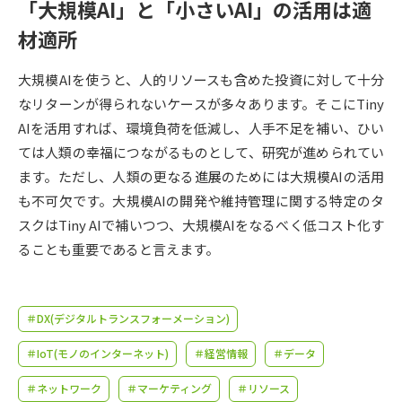
受験準備
資料検索
「大規模AI」と「小さいAI」の活用は適
材適所
志望校・出願校を調べる
大規模AIを使うと、人的リソースも含めた投資に対して十分
なリターンが得られないケースが多々あります。そこにTiny
併願校選び
受験スケジュールを立てよう
AIを活用すれば、環境負荷を低減し、人手不足を補い、ひい
ては人類の幸福につながるものとして、研究が進められてい
先輩が入学を決めた理由
テレメール全国一斉進学調査
ます。ただし、人類の更なる進展のためには大規模AIの活用
も不可欠です。大規模AIの開発や維持管理に関する特定のタ
新生活お役立ちガイド
スクはTiny AIで補いつつ、大規模AIをなるべく低コスト化す
ることも重要であると言えます。
学問発見
学問検索
＃DX(デジタルトランスフォーメーション)
＃IoT(モノのインターネット)
＃経営情報
＃データ
大学で学びたい学問発見
＃ネットワーク
＃マーケティング
＃リソース