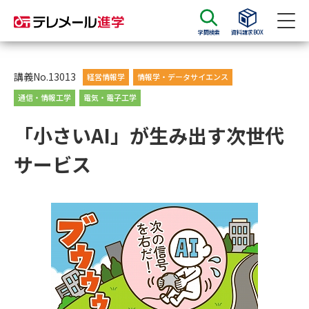
学問検索
資料請求BOX
資料請求
資料検索
講義No.13013
経営情報学
情報学・データサイエンス
通信・情報工学
電気・電子工学
大学・短大の資料種類から請求
「小さいAI」が生み出す次世代
サービス
大学パンフ
学部・学科パンフ
総合型選抜・学校推薦型選抜 募
大学入学共通テスト利用選抜の
集要項＆願書
募集要項＆願書
過去問題集
大学・短大以外の資料から請求