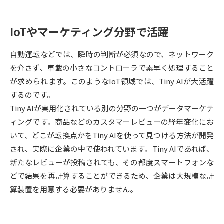
データサイエンス特集
奨学金・特待生制度特集
IoTやマーケティング分野で活躍
デジタルパンフレット
進路の３択
自動運転などでは、瞬時の判断が必須なので、ネットワーク
を介さず、車載の小さなコントローラで素早く処理すること
新学年スタート号特集ページ
新学年スタート号特集ページ
（高3生用）
（高2生用）
が求められます。このようなIoT領域では、Tiny AIが大活躍
するのです。
SELFBRAND特集ページ
Tiny AIが実用化されている別の分野の一つがデータマーケテ
ィングです。商品などのカスタマーレビューの経年変化にお
オープンキャンパスなどを調べる
いて、どこが転換点かをTiny AIを使って見つける方法が開発
され、実際に企業の中で使われています。Tiny AIであれば、
オープンキャンパス検索
実施プログラムから探す
新たなレビューが投稿されても、その都度スマートフォンな
どで結果を再計算することができるため、企業は大規模な計
来場型・Web型イベント特集
夢ナビライブ
算装置を用意する必要がありません。