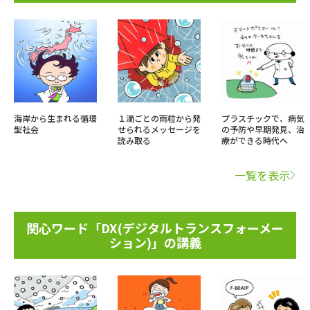
海岸から生まれる循環
１滴ごとの雨粒から発
プラスチックで、病気
型社会
せられるメッセージを
の予防や早期発見、治
読み取る
療ができる時代へ
一覧を表示
関心ワード「DX(デジタルトランスフォーメー
ション)」の講義