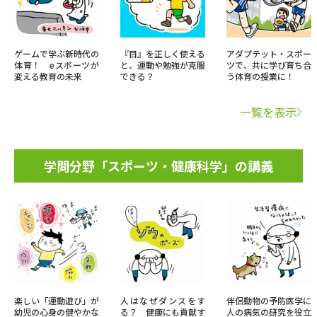
ゲームで学ぶ新時代の
『目』を正しく使える
アダプテット・スポー
体育！ eスポーツが
と、運動や勉強が克服
ツで、共に学び育ち合
変える教育の未来
できる？
う体育の授業に！
一覧を表示
学問分野「スポーツ・健康科学」の講義
楽しい「運動遊び」が
人はなぜダンスをす
伴侶動物の予防医学に
幼児の心身の健やかな
る？ 健康にも貢献す
人の病気の研究を役立