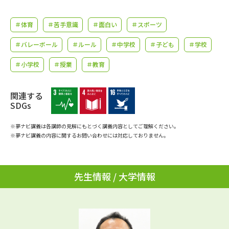
学問のミニ講義「夢ナビ講義」
学問分野解説
＃体育
＃苦手意識
＃面白い
＃スポーツ
学問の教科書
夢ナビライブ
＃バレーボール
＃ルール
＃中学校
＃子ども
＃学校
ユーザーサポート
＃小学校
＃授業
＃教育
Ｑ＆Ａ よくあるご質問
大学進学IDについて
関連する
SDGs
資料の料金の
受付内容・発送状況の確認
お支払いについて
※夢ナビ講義は各講師の見解にもとづく講義内容としてご理解ください。
※夢ナビ講義の内容に関するお問い合わせには対応しておりません。
テレメール
個人情報取扱規定
お支払いサイト
テレメール進学カタログ
特定商取引表記
先生情報 / 大学情報
訂正のご案内