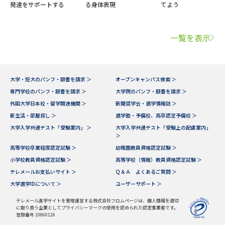
発達をサポートする
る身体表現
てよう
一覧を表示
大学・短大のパンフ・願書を請求 ＞
オープンキャンパス検索 ＞
専門学校のパンフ・願書を請求 ＞
大学院のパンフ・願書を請求 ＞
外国大学日本校・留学関連機関 ＞
新聞奨学会・進学情報誌 ＞
新生活・部屋探し ＞
進学塾・予備校、高卒認定予備校 ＞
大学入学共通テスト「受験案内」 ＞
大学入学共通テスト「受験上の配慮案内」
＞
高等学校卒業程度認定試験 ＞
幼稚園教員資格認定試験 ＞
小学校教員資格認定試験 ＞
高等学校（情報）教員資格認定試験 ＞
テレメールお支払いサイト ＞
Ｑ＆Ａ よくあるご質問 ＞
大学進学IDについて ＞
ユーザーサポート ＞
テレメール進学サイトを管理運営する株式会社フロムページは、個人情報を適切
に取り扱う企業としてプライバシーマークの使用を認められた認定事業者です。
登録番号 10860126