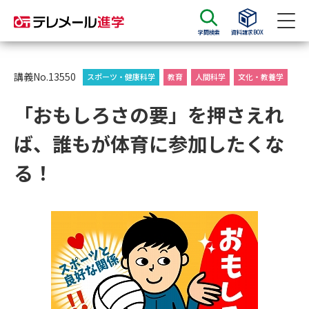
学問検索
資料請求BOX
資料請求
資料検索
講義No.13550
スポーツ・健康科学
教育
人間科学
文化・教養学
「おもしろさの要」を押さえれ
大学・短大の資料種類から請求
ば、誰もが体育に参加したくな
大学パンフ
学部・学科パンフ
る！
総合型選抜・学校推薦型選抜 募
大学入学共通テスト利用選抜の
集要項＆願書
募集要項＆願書
過去問題集
大学・短大以外の資料から請求