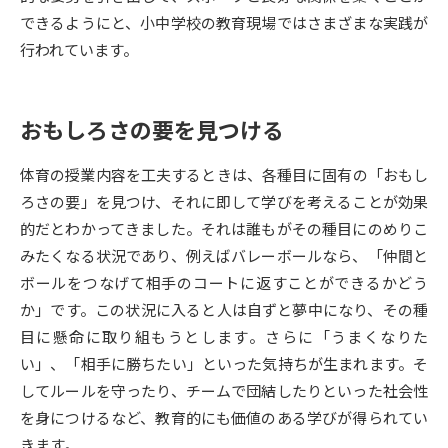
できるようにと、小中学校の教育現場ではさまざまな実践が
データサイエンス特集
奨学金・特待生制度特集
行われています。
デジタルパンフレット
進路の３択
おもしろさの要を見つける
新学年スタート号特集ページ
新学年スタート号特集ページ
（高3生用）
（高2生用）
体育の授業内容を工夫するときは、各種目に固有の「おもし
ろさの要」を見つけ、それに即して学びを考えることが効果
SELFBRAND特集ページ
的だとわかってきました。それは誰もがその種目にのめりこ
みたくなる状況であり、例えばバレーボールなら、「仲間と
オープンキャンパスなどを調べる
ボールをつなげて相手のコートに返すことができるかどう
か」です。この状況に入ると人は自ずと夢中になり、その種
オープンキャンパス検索
実施プログラムから探す
目に懸命に取り組もうとします。さらに「うまくなりた
い」、「相手に勝ちたい」といった気持ちが生まれます。そ
来場型・Web型イベント特集
夢ナビライブ
してルールを守ったり、チームで団結したりといった社会性
を身につけるなど、教育的にも価値のある学びが得られてい
きます。