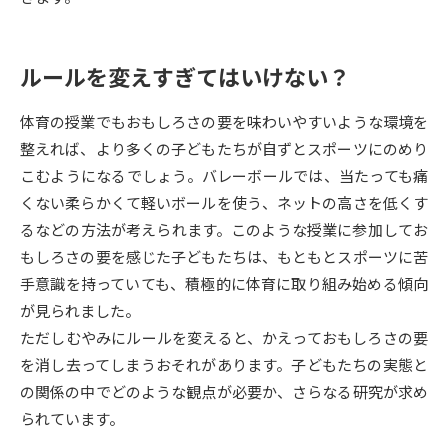
受験準備
資料検索
ルールを変えすぎてはいけない？
志望校・出願校を調べる
体育の授業でもおもしろさの要を味わいやすいような環境を
併願校選び
受験スケジュールを立てよう
整えれば、より多くの子どもたちが自ずとスポーツにのめり
こむようになるでしょう。バレーボールでは、当たっても痛
先輩が入学を決めた理由
テレメール全国一斉進学調査
くない柔らかくて軽いボールを使う、ネットの高さを低くす
るなどの方法が考えられます。このような授業に参加してお
新生活お役立ちガイド
もしろさの要を感じた子どもたちは、もともとスポーツに苦
手意識を持っていても、積極的に体育に取り組み始める傾向
が見られました。
学問発見
学問検索
ただしむやみにルールを変えると、かえっておもしろさの要
を消し去ってしまうおそれがあります。子どもたちの実態と
の関係の中でどのような観点が必要か、さらなる研究が求め
大学で学びたい学問発見
られています。