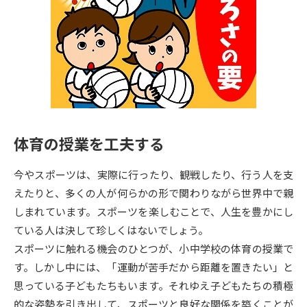
専門学校の資料請求
大学院の資料請求
大学入学共通テスト「受験案
留学・進学関連、塾・予備校
内」の請求
大学入学共通テスト「受験上の
高等学校卒業程度認定試験
配慮案内」の請求
幼稚園教員資格認定試験
小学校教員資格認定試験
体育の授業を工夫する
高等学校（情報）教員資格認定
試験
今やスポーツは、実際に行ったり、観戦したり、行う人を支
えたりと、多くの人が何らかの形で関わりながら世界中で親
大学研究
大学検索
しまれています。スポーツを楽しむことで、人生を豊かにし
ている人は決して珍しくはないでしょう。
スポーツに触れる機会のひとつが、小中学校の体育の授業で
大学で学べる内容や特徴を調べる
す。しかし中には、「運動が苦手だから距離を置きたい」と
思っている子どもたちもいます。それゆえ子どもたちの積極
国際・グローバルに強い大学特
新増設大学・学部・学科特集
的な姿勢を引き出して、スポーツと良好な関係を築くことが
集