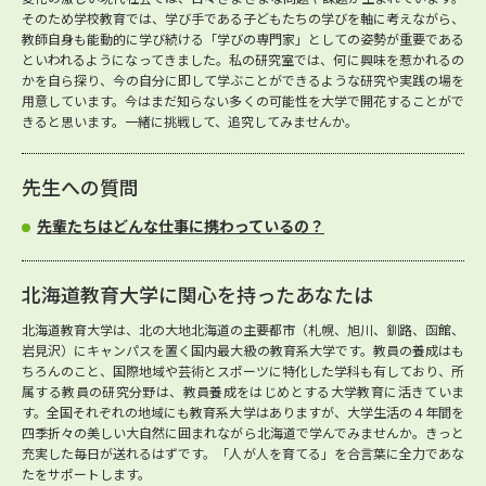
そのため学校教育では、学び手である子どもたちの学びを軸に考えながら、
教師自身も能動的に学び続ける「学びの専門家」としての姿勢が重要である
といわれるようになってきました。私の研究室では、何に興味を惹かれるの
かを自ら探り、今の自分に即して学ぶことができるような研究や実践の場を
用意しています。今はまだ知らない多くの可能性を大学で開花することがで
きると思います。一緒に挑戦して、追究してみませんか。
先生への質問
先輩たちはどんな仕事に携わっているの？
北海道教育大学に関心を持ったあなたは
北海道教育大学は、北の大地北海道の主要都市（札幌、旭川、釧路、函館、
岩見沢）にキャンパスを置く国内最大級の教育系大学です。教員の養成はも
ちろんのこと、国際地域や芸術とスポーツに特化した学科も有しており、所
属する教員の研究分野は、教員養成をはじめとする大学教育に活きていま
す。全国それぞれの地域にも教育系大学はありますが、大学生活の４年間を
四季折々の美しい大自然に囲まれながら北海道で学んでみませんか。きっと
充実した毎日が送れるはずです。「人が人を育てる」を合言葉に全力であな
たをサポートします。