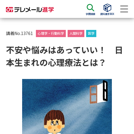
学問検索
資料請求BOX
資料請求
資料検索
講義No.13761
心理学・行動科学
人間科学
医学
不安や悩みはあっていい！ 日
大学・短大の資料種類から請求
本生まれの心理療法とは？
大学パンフ
学部・学科パンフ
総合型選抜・学校推薦型選抜 募
大学入学共通テスト利用選抜の
集要項＆願書
募集要項＆願書
過去問題集
大学・短大以外の資料から請求