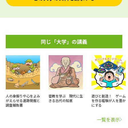
同じ「大学」の講義
人の身振りや心をよみ
密教を学ぶ 現代に生
遊びと創造！ ゲーム
がえらせる遺跡発掘と
きる古代の知恵
を作る経験が人を豊か
調査報告書
にする
一覧を表示