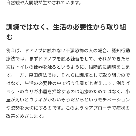
自然観や人間観が生かされています。
データサイエンス特集
奨学金・特待生制度特集
訓練ではなく、生活の必要性から取り組
デジタルパンフレット
進路の３択
む
新学年スタート号特集ページ
新学年スタート号特集ページ
（高3生用）
（高2生用）
例えば、ドアノブに触れない不潔恐怖の人の場合、認知行動
療法では、まずドアノブを触る練習をして、それができたら
SELFBRAND特集ページ
次はトイレの便器を触るというように、段階的に訓練をしま
す。一方、森田療法では、それらに訓練として取り組むので
オープンキャンパスなどを調べる
はなく、生活の必要性の中で行う作業だと考えます。例えば
ペットのウサギ小屋を掃除するのは治療のためではなく、小
オープンキャンパス検索
実施プログラムから探す
屋が汚いとウサギがかわいそうだからというモチベーション
や姿勢を大切にするのです。このようなアプローチで症状の
来場型・Web型イベント特集
夢ナビライブ
改善をめざします。