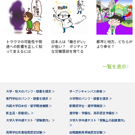
トラウマの可能性や発
日本人は「働きがい」
都市と地方、どちらが
達への影響を正しく知
が低い？ ポジティブ
より幸せ？
って支えるには
な労働意欲を育てる
一覧を表示
大学・短大のパンフ・願書を請求 ＞
オープンキャンパス検索 ＞
専門学校のパンフ・願書を請求 ＞
大学院のパンフ・願書を請求 ＞
外国大学日本校・留学関連機関 ＞
新聞奨学会・進学情報誌 ＞
新生活・部屋探し ＞
進学塾・予備校、高卒認定予備校 ＞
大学入学共通テスト「受験案内」 ＞
大学入学共通テスト「受験上の配慮案内」
＞
高等学校卒業程度認定試験 ＞
幼稚園教員資格認定試験 ＞