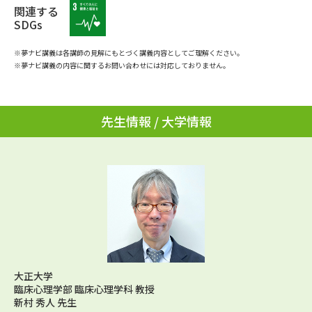
学問のミニ講義「夢ナビ講義」
学問分野解説
関連する
SDGs
学問の教科書
夢ナビライブ
※夢ナビ講義は各講師の見解にもとづく講義内容としてご理解ください。
※夢ナビ講義の内容に関するお問い合わせには対応しておりません。
ユーザーサポート
先生情報 / 大学情報
Ｑ＆Ａ よくあるご質問
大学進学IDについて
資料の料金の
受付内容・発送状況の確認
お支払いについて
テレメール
個人情報取扱規定
お支払いサイト
テレメール進学カタログ
特定商取引表記
訂正のご案内
大正大学
臨床心理学部 臨床心理学科 教授
新村 秀人 先生