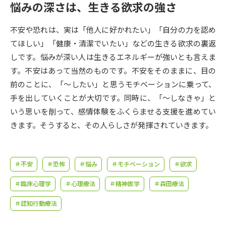
受験準備
資料検索
悩みの深さは、生きる欲求の強さ
不安や恐れは、実は「他人に好かれたい」「自分の力を認め
志望校・出願校を調べる
てほしい」「健康・清潔でいたい」などの生きる欲求の裏返
しです。悩みが深い人は生きるエネルギーが強いとも言えま
併願校選び
受験スケジュールを立てよう
す。不安はあって当然のものです。不安をそのままに、目の
前のことに、「～したい」と思うモチベーションに乗って、
先輩が入学を決めた理由
テレメール全国一斉進学調査
手を出していくことが大切です。同時に、「～しなきゃ」と
いう思いを削って、感情体験をふくらませる支援を進めてい
新生活お役立ちガイド
きます。そうすると、その人らしさが発揮されていきます。
学問発見
学問検索
＃不安
＃恐怖
＃悩み
＃モチベーション
＃欲求
＃臨床心理学
＃心理療法
＃精神医学
＃森田療法
大学で学びたい学問発見
＃認知行動療法