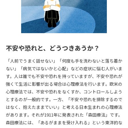
専門学校の資料請求
大学院の資料請求
大学入学共通テスト「受験案
留学・進学関連、塾・予備校
内」の請求
大学入学共通テスト「受験上の
高等学校卒業程度認定試験
配慮案内」の請求
不安や恐れと、どうつきあうか？
幼稚園教員資格認定試験
小学校教員資格認定試験
「人前でうまく話せない」「何度も手を洗わないと落ち着か
高等学校（情報）教員資格認定
試験
ない」「病気ではないかと心配」などの症状に悩む人がいま
す。人は誰でも不安や恐れを持っていますが、不安や恐れが
強くて生活に影響が出る場合は心理療法を行います。欧米の
大学研究
大学検索
心理療法では、不安や恐れをなくすか、コントロールしよう
とするのが一般的です。一方、「不安や恐れを排除するので
はなく、抱えたままでいい」と考える日本生まれの心理療法
大学で学べる内容や特徴を調べる
があります。それが1911年に発表された「森田療法」です。
国際・グローバルに強い大学特
森田療法には、「あるがままを受け入れる」という東洋的な
新増設大学・学部・学科特集
集