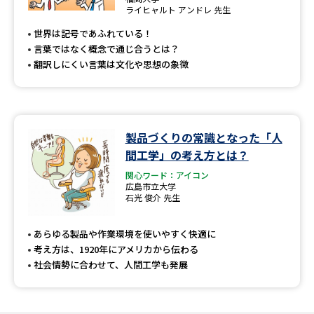
専門学校の資料請求
大学院の資料請求
ライヒャルト アンドレ 先生
世界は記号であふれている！
大学入学共通テスト「受験案
留学・進学関連、塾・予備校
内」の請求
言葉ではなく概念で通じ合うとは？
翻訳しにくい言葉は文化や思想の象徴
大学入学共通テスト「受験上の
高等学校卒業程度認定試験
配慮案内」の請求
幼稚園教員資格認定試験
小学校教員資格認定試験
製品づくりの常識となった「人
高等学校（情報）教員資格認定
間工学」の考え方とは？
試験
関心ワード：アイコン
広島市立大学
石光 俊介 先生
大学研究
大学検索
あらゆる製品や作業環境を使いやすく快適に
考え方は、1920年にアメリカから伝わる
社会情勢に合わせて、人間工学も発展
大学で学べる内容や特徴を調べる
国際・グローバルに強い大学特
新増設大学・学部・学科特集
集