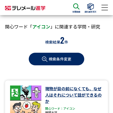
学問検索
資料請求BOX
資料請求
資料検索
関心ワード「
アイコン
」に関連する学問・研究
2
検索結果
件
大学・短大の資料種類から請求
検索条件変更
大学パンフ
学部・学科パンフ
総合型選抜・学校推薦型選抜 募
大学入学共通テスト利用選抜の
集要項＆願書
募集要項＆願書
過去問題集
現物が目の前になくても、なぜ
人はそれについて話ができるの
大学・短大以外の資料から請求
か
関心ワード：アイコン
福岡大学