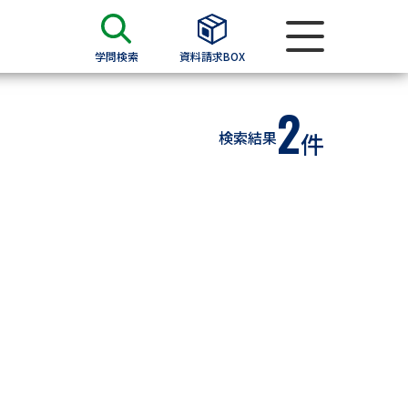
学問検索
資料請求BOX
2
資料検索
検索結果
件
求
願書
＆願書
過去問題集
求
留学・進学関連、塾・予備校