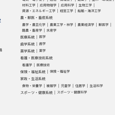
材料工学
応用物理学
応用科学
生物工学
資源・エネルギー工学
経営工学
船舶・海洋工学
学問発見
農・獣医・畜産系統
求
農学・農芸化学
農業工学・林学
農業経済学
獣医学
酪農・畜産学
水産学
大学で学びたい学問発見
医学
医療系統
歯学
歯学系統
学問のミニ講義「夢ナビ講義」
学問分
請
薬学
薬学系統
看護・医療技術系統
看護学
医療技術
ユーザーサポート
保険・福祉学
保険・福祉系統
家政・生活系統
Ｑ＆Ａ よくあるご質問
大学進学IDにつ
食物・栄養学
被服学
児童学
住居学
生活科学
スポーツ・健康科学
スポーツ・健康系統
資料の料金の
お支払いについて
受付内容
個人情報取扱規定
特定商取引表記
お
受験情報リンク