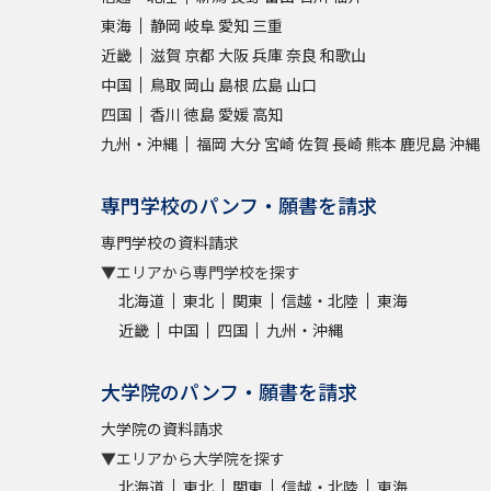
東海
静岡
岐阜
愛知
三重
近畿
滋賀
京都
大阪
兵庫
奈良
和歌山
中国
鳥取
岡山
島根
広島
山口
四国
香川
徳島
愛媛
高知
九州・沖縄
福岡
大分
宮崎
佐賀
長崎
熊本
鹿児島
沖縄
専門学校のパンフ・願書を請求
専門学校の資料請求
▼エリアから専門学校を探す
北海道
東北
関東
信越・北陸
東海
近畿
中国
四国
九州・沖縄
大学院のパンフ・願書を請求
大学院の資料請求
▼エリアから大学院を探す
北海道
東北
関東
信越・北陸
東海