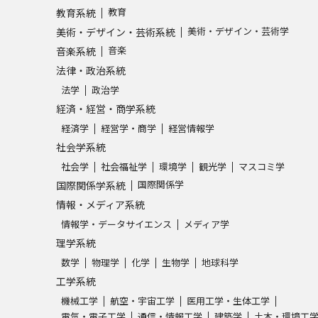
教育
教育系統
SELFBRAND特集ページ
美術・デザイン・芸術学
美術・デザイン・芸術系統
音楽
音楽系統
オープンキャンパスなどを調
法律・政治系統
オープンキャンパス検索
実施プログラ
法学
政治学
経済・経営・商学系統
来場型・Web型イベント特集
夢ナビ
経済学
経営学・商学
経営情報学
社会学系統
社会学
社会福祉学
環境学
観光学
マスコミ学
受験準備
国際関係学
国際関係学系統
情報・メディア系統
情報学・データサイエンス
メディア学
志望校・出願校を調べる
理学系統
数学
物理学
化学
生物学
地球科学
併願校選び
受験スケジュールを立てよ
工学系統
テレメール全国一斉進学調査
新生活お
機械工学
航空・宇宙工学
医用工学・生体工学
電気・電子工学
通信・情報工学
建築学
土木・環境工