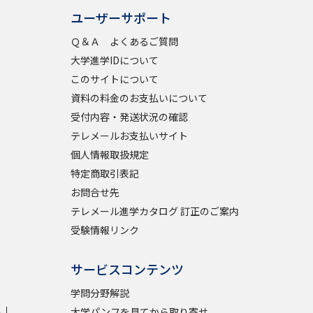
ユーザーサポート
Ｑ＆Ａ よくあるご質問
べる
大学進学IDについて
このサイトについて
ムから探す
資料の料金のお支払いについて
ライブ
受付内容・発送状況の確認
テレメールお支払いサイト
個人情報取扱規定
特定商取引表記
資料検索
お問合せ先
テレメール進学カタログ 訂正のご案内
受験情報リンク
う
先輩が入学を決めた理由
サービスコンテンツ
役立ちガイド
学問分野解説
学
大学パンフを見てから取り寄せ