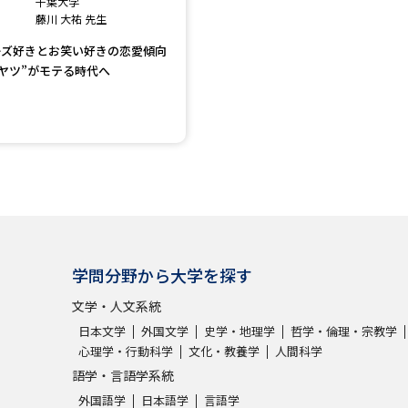
千葉大学
大学入学共通テスト「受験案内」の請求
藤川 大祐 先生
大学入学共通テスト「受験上の配慮案内
ーズ好きとお笑い好きの恋愛傾向
幼稚園教員資格認定試験
小学校教員資
ヤツ”がモテる時代へ
高等学校（情報）教員資格認定試験
大学研究
大学で学べる内容や特徴を調
学問分野から大学を探す
新増設大学・学部・学科特集
国際・グ
文学・人文系統
データサイエンス特集
奨学金・特待生
日本文学
外国文学
史学・地理学
哲学・倫理・宗教学
心理学・行動科学
文化・教養学
人間科学
進路の３択
新学年スタート号特集ペー
語学・言語学系統
新学年スタート号特集ページ（高2生用
外国語学
日本語学
言語学