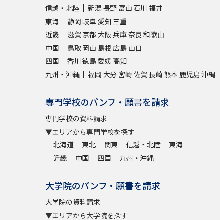
信越・北陸
新潟
長野
富山
石川
福井
東海
静岡
岐阜
愛知
三重
近畿
滋賀
京都
大阪
兵庫
奈良
和歌山
中国
鳥取
岡山
島根
広島
山口
四国
香川
徳島
愛媛
高知
九州・沖縄
福岡
大分
宮崎
佐賀
長崎
熊本
鹿児島
沖縄
専門学校のパンフ・願書を請求
専門学校の資料請求
▼エリアから専門学校を探す
北海道
東北
関東
信越・北陸
東海
近畿
中国
四国
九州・沖縄
大学院のパンフ・願書を請求
大学院の資料請求
▼エリアから大学院を探す