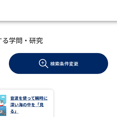
資料請求
する学問・研究
大学・短大の資料種類から請
検索条件変更
大学パンフ
学部・学科パンフ
総合型選抜・学校推薦型選抜 募集要項＆
大学入学共通テスト利用選抜の募集要項
大学・短大以外の資料から請
音波を使って瞬時に
深い海の中を「見
専門学校の資料請求
大学院の資料請求
る」