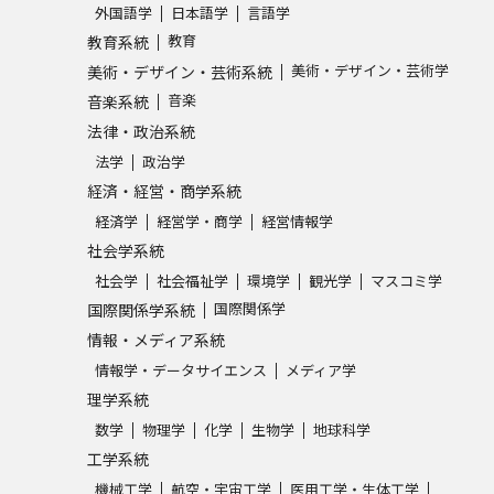
外国語学
日本語学
言語学
SELFBRAND特集ページ
教育
教育系統
美術・デザイン・芸術学
美術・デザイン・芸術系統
オープンキャンパスなどを調
音楽
音楽系統
法律・政治系統
オープンキャンパス検索
実施プログラ
法学
政治学
来場型・Web型イベント特集
夢ナビ
経済・経営・商学系統
経済学
経営学・商学
経営情報学
社会学系統
受験準備
社会学
社会福祉学
環境学
観光学
マスコミ学
国際関係学
国際関係学系統
情報・メディア系統
志望校・出願校を調べる
情報学・データサイエンス
メディア学
理学系統
併願校選び
受験スケジュールを立てよ
数学
物理学
化学
生物学
地球科学
テレメール全国一斉進学調査
新生活お
工学系統
機械工学
航空・宇宙工学
医用工学・生体工学