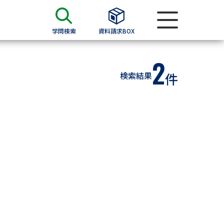
学問検索
資料請求BOX
2
資料検索
検索結果
件
求
願書
＆願書
過去問題集
求
留学・進学関連、塾・予備校