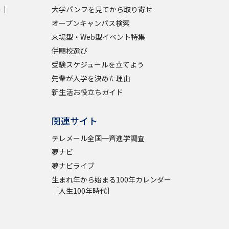
学
大学パンフを見てから取り寄せ
オープンキャンパス検索
学問検索
来場型・Web型イベント特集
併願校選び
受験スケジュールを立てよう
先輩が入学を決めた理由
野解説
学問の教科書
夢ナビライブ
新生活お役立ちガイド
関連サイト
テレメール全国一斉進学調査
夢ナビ
夢ナビライブ
いて
このサイトについて
生まれ年から始まる100年カレンダー
・発送状況の確認
テレメール
お支払いサイト
［人生100年時代］
問合せ先
テレメール進学カタログ
訂正のご案内