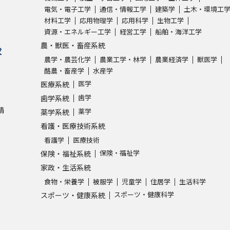
電気・電子工学
通信・情報工学
建築学
土木・環境工
材料工学
応用物理学
応用科学
生物工学
学問発見
資源・エネルギー工学
経営工学
船舶・海洋工学
農・獣医・畜産系統
求
農学・農芸化学
農業工学・林学
農業経済学
獣医学
大学で学びたい学問発見
酪農・畜産学
水産学
医学
医療系統
学問のミニ講義「夢ナビ講義」
学問分
歯学
歯学系統
請
薬学
薬学系統
看護・医療技術系統
ユーザーサポート
看護学
医療技術
保険・福祉学
保険・福祉系統
家政・生活系統
Ｑ＆Ａ よくあるご質問
大学進学IDにつ
食物・栄養学
被服学
児童学
住居学
生活科学
資料の料金の
お支払いについて
受付内容
スポーツ・健康科学
スポーツ・健康系統
個人情報取扱規定
特定商取引表記
お
受験情報リンク