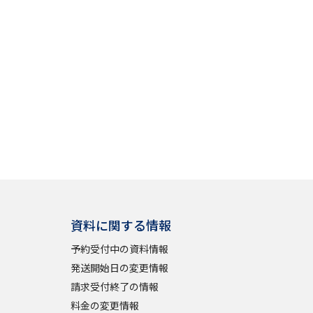
」の請求
高等学校卒業程度認定試験
格認定試験
大学検索
べる
資料に関する情報
ローバルに強い大学特集
予約受付中の資料情報
制度特集
デジタルパンフレット
発送開始日の変更情報
ジ（高3生用）
請求受付終了の情報
）
料金の変更情報