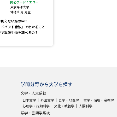
大学入学共通テスト「受験案内」の請求
関心ワード：エコー
東京海洋大学
大学入学共通テスト「受験上の配慮案内
甘糟 和男 先生
幼稚園教員資格認定試験
小学校教員資
か見えない海の中？
ードバンド音波」でわかること
高等学校（情報）教員資格認定試験
波で海洋生物を調べるの？
大学研究
大学で学べる内容や特徴を調
学問分野から大学を探す
新増設大学・学部・学科特集
国際・グ
文学・人文系統
データサイエンス特集
奨学金・特待生
日本文学
外国文学
史学・地理学
哲学・倫理・宗教学
進路の３択
新学年スタート号特集ペー
心理学・行動科学
文化・教養学
人間科学
新学年スタート号特集ページ（高2生用
語学・言語学系統