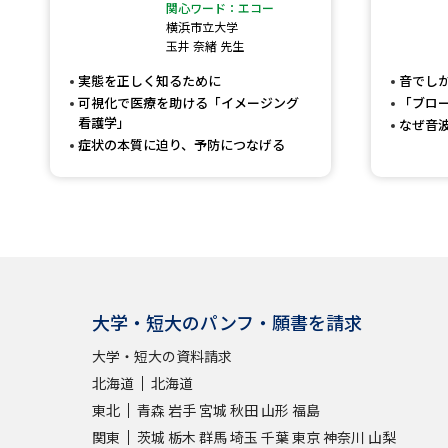
関心ワード：エコー
横浜市立大学
玉井 奈緒 先生
実態を正しく知るために
音でし
可視化で医療を助ける「イメージング
「ブロ
看護学」
なぜ音
症状の本質に迫り、予防につなげる
大学・短大のパンフ・願書を請求
大学・短大の資料請求
北海道
北海道
東北
青森
岩手
宮城
秋田
山形
福島
関東
茨城
栃木
群馬
埼玉
千葉
東京
神奈川
山梨