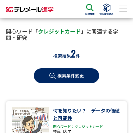
学問検索
資料請求BOX
資料請求
資料検索
関心ワード「
クレジットカード
」に関連する学
問・研究
2
大学・短大の資料種類から請求
検索結果
件
大学パンフ
学部・学科パンフ
検索条件変更
総合型選抜・学校推薦型選抜 募
大学入学共通テスト利用選抜の
集要項＆願書
募集要項＆願書
過去問題集
何を知りたい？ データの価値
大学・短大以外の資料から請求
と可能性
関心ワード：クレジットカード
神奈川大学