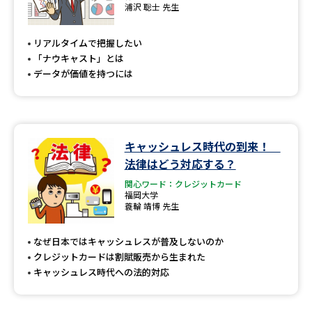
専門学校の資料請求
大学院の資料請求
浦沢 聡士 先生
大学入学共通テスト「受験案
留学・進学関連、塾・予備校
リアルタイムで把握したい
内」の請求
「ナウキャスト」とは
大学入学共通テスト「受験上の
データが価値を持つには
高等学校卒業程度認定試験
配慮案内」の請求
幼稚園教員資格認定試験
小学校教員資格認定試験
キャッシュレス時代の到来！
高等学校（情報）教員資格認定
試験
法律はどう対応する？
関心ワード：クレジットカード
福岡大学
蓑輪 靖博 先生
大学研究
大学検索
なぜ日本ではキャッシュレスが普及しないのか
クレジットカードは割賦販売から生まれた
大学で学べる内容や特徴を調べる
キャッシュレス時代への法的対応
国際・グローバルに強い大学特
新増設大学・学部・学科特集
集