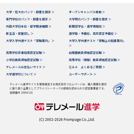
データサイエンス特集
奨学金・特待生制度特集
大学・短大のパンフ・願書を請求 ＞
オープンキャンパス検索 ＞
専門学校のパンフ・願書を請求 ＞
大学院のパンフ・願書を請求 ＞
外国大学日本校・留学関連機関 ＞
新聞奨学会・進学情報誌 ＞
デジタルパンフレット
進路の３択
新生活・部屋探し ＞
進学塾・予備校、高卒認定予備校 ＞
大学入学共通テスト「受験案内」 ＞
大学入学共通テスト「受験上の配慮案内」
新学年スタート号特集ページ
新学年スタート号特集ページ
＞
（高3生用）
（高2生用）
高等学校卒業程度認定試験 ＞
幼稚園教員資格認定試験 ＞
小学校教員資格認定試験 ＞
高等学校（情報）教員資格認定試験 ＞
SELFBRAND特集ページ
テレメールお支払いサイト ＞
Ｑ＆Ａ よくあるご質問 ＞
大学進学IDについて ＞
ユーザーサポート ＞
オープンキャンパスなどを調べる
テレメール進学サイトを管理運営する株式会社フロムページは、個人情報を適切
に取り扱う企業としてプライバシーマークの使用を認められた認定事業者です。
オープンキャンパス検索
実施プログラムから探す
登録番号 10860126
来場型・Web型イベント特集
夢ナビライブ
(C) 2002-2026 Frompage.Co.,Ltd.