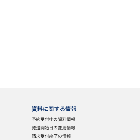
」の請求
高等学校卒業程度認定試験
格認定試験
大学検索
べる
ローバルに強い大学特集
資料に関する情報
制度特集
デジタルパンフレット
予約受付中の資料情報
ジ（高3生用）
発送開始日の変更情報
）
請求受付終了の情報