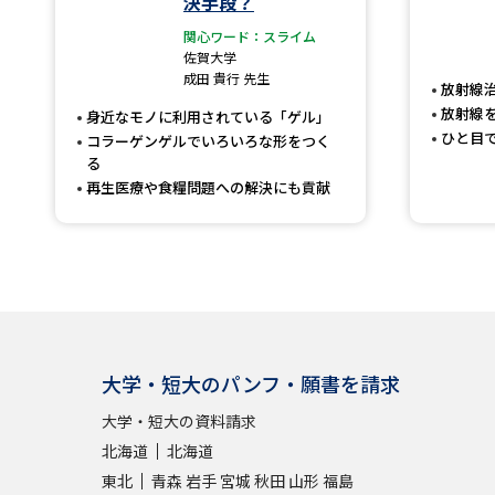
決手段？
関心ワード：スライム
佐賀大学
成田 貴行 先生
放射線
放射線
身近なモノに利用されている「ゲル」
ひと目
コラーゲンゲルでいろいろな形をつく
る
再生医療や食糧問題への解決にも貢献
大学・短大のパンフ・願書を請求
大学・短大の資料請求
北海道
北海道
東北
青森
岩手
宮城
秋田
山形
福島