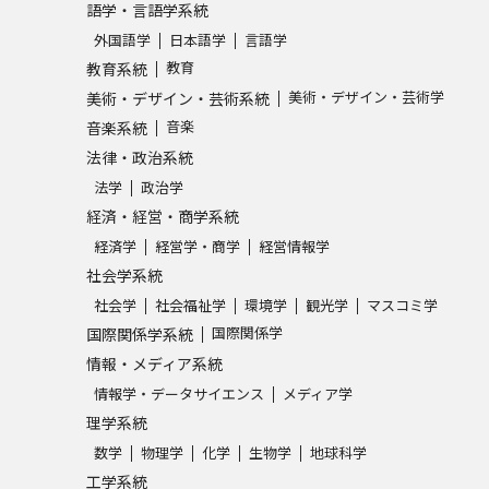
語学・言語学系統
SELFBRAND特集ページ
外国語学
日本語学
言語学
教育
教育系統
オープンキャンパスなどを調
美術・デザイン・芸術学
美術・デザイン・芸術系統
音楽
音楽系統
オープンキャンパス検索
実施プログラ
法律・政治系統
来場型・Web型イベント特集
夢ナビ
法学
政治学
経済・経営・商学系統
経済学
経営学・商学
経営情報学
受験準備
社会学系統
社会学
社会福祉学
環境学
観光学
マスコミ学
国際関係学
国際関係学系統
志望校・出願校を調べる
情報・メディア系統
情報学・データサイエンス
メディア学
併願校選び
受験スケジュールを立てよ
理学系統
テレメール全国一斉進学調査
新生活お
数学
物理学
化学
生物学
地球科学
工学系統