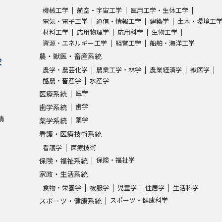
機械工学
航空・宇宙工学
医用工学・生体工学
電気・電子工学
通信・情報工学
建築学
土木・環境工
学問発見
材料工学
応用物理学
応用科学
生物工学
資源・エネルギー工学
経営工学
船舶・海洋工学
農・獣医・畜産系統
求
大学で学びたい学問発見
農学・農芸化学
農業工学・林学
農業経済学
獣医学
酪農・畜産学
水産学
学問のミニ講義「夢ナビ講義」
学問分
医学
医療系統
歯学
歯学系統
請
薬学
薬学系統
ユーザーサポート
看護・医療技術系統
看護学
医療技術
保険・福祉学
保険・福祉系統
Ｑ＆Ａ よくあるご質問
大学進学IDにつ
家政・生活系統
資料の料金の
お支払いについて
受付内容
食物・栄養学
被服学
児童学
住居学
生活科学
個人情報取扱規定
特定商取引表記
お
スポーツ・健康科学
スポーツ・健康系統
受験情報リンク