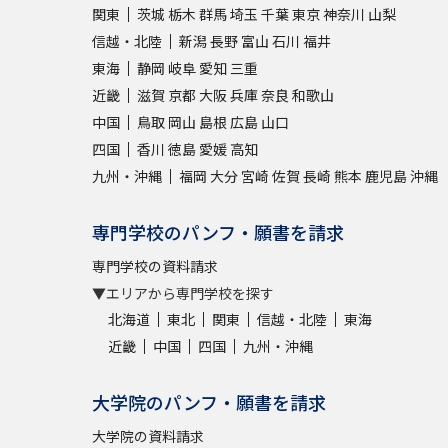
関東
茨城
栃木
群馬
埼玉
千葉
東京
神奈川
山梨
信越・北陸
新潟
長野
富山
石川
福井
東海
静岡
岐阜
愛知
三重
近畿
滋賀
京都
大阪
兵庫
奈良
和歌山
中国
鳥取
岡山
島根
広島
山口
四国
香川
徳島
愛媛
高知
九州・沖縄
福岡
大分
宮崎
佐賀
長崎
熊本
鹿児島
沖縄
専門学校のパンフ・願書を請求
専門学校の資料請求
▼エリアから専門学校を探す
北海道
東北
関東
信越・北陸
東海
近畿
中国
四国
九州・沖縄
大学院のパンフ・願書を請求
大学院の資料請求