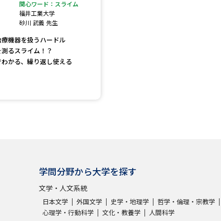
大学入学共通テスト「受験案内」の請求
関心ワード：スライム
福井工業大学
大学入学共通テスト「受験上の配慮案内
砂川 武義 先生
幼稚園教員資格認定試験
小学校教員資
治療機器を扱うハードル
を測るスライム！？
高等学校（情報）教員資格認定試験
でわかる、繰り返し使える
大学研究
大学で学べる内容や特徴を調
新増設大学・学部・学科特集
国際・グ
学問分野から大学を探す
データサイエンス特集
奨学金・特待生
文学・人文系統
進路の３択
新学年スタート号特集ペー
日本文学
外国文学
史学・地理学
哲学・倫理・宗教学
心理学・行動科学
文化・教養学
人間科学
新学年スタート号特集ページ（高2生用