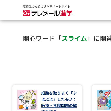
高校生のための進学サポートサイト
関心ワード「
スライム
」に関
細胞を取りまく「ぷ
よぷよ」したモノ：
医療・食糧問題の解