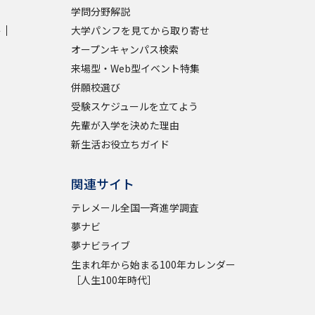
学問分野解説
学
大学パンフを見てから取り寄せ
学問検索
オープンキャンパス検索
来場型・Web型イベント特集
併願校選び
受験スケジュールを立てよう
野解説
学問の教科書
夢ナビライブ
先輩が入学を決めた理由
新生活お役立ちガイド
関連サイト
テレメール全国一斉進学調査
夢ナビ
いて
このサイトについて
夢ナビライブ
・発送状況の確認
テレメール
お支払いサイト
生まれ年から始まる100年カレンダー
問合せ先
テレメール進学カタログ
訂正のご案内
［人生100年時代］