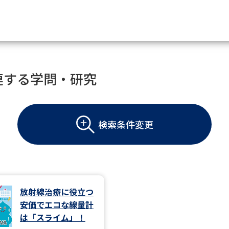
資料請求
連する学問・研究
大学・短大の資料種類から請
検索条件変更
大学パンフ
学部・学科パンフ
総合型選抜・学校推薦型選抜 募集要項＆
大学入学共通テスト利用選抜の募集要項
大学・短大以外の資料から請
放射線治療に役立つ
安価でエコな線量計
専門学校の資料請求
大学院の資料請求
は「スライム」！