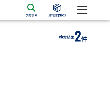
学問検索
資料請求BOX
2
資料検索
検索結果
件
求
願書
＆願書
過去問題集
求
留学・進学関連、塾・予備校