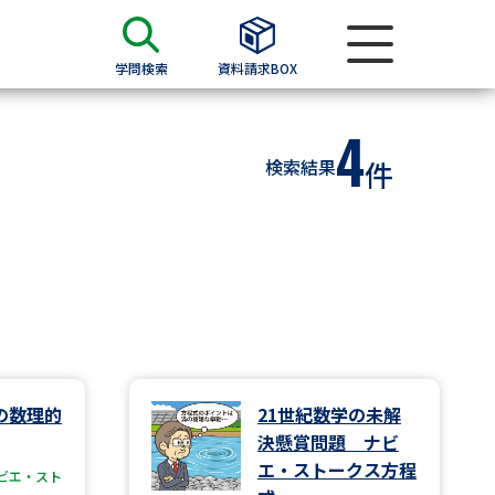
学問検索
資料請求BOX
4
資料検索
検索結果
件
求
願書
＆願書
過去問題集
求
の数理的
21世紀数学の未解
決懸賞問題 ナビ
留学・進学関連、塾・予備校
エ・ストークス方程
ビエ・スト