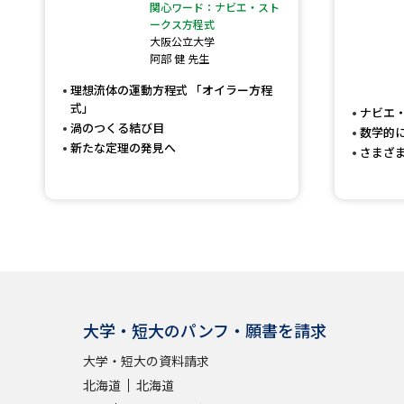
関心ワード：ナビエ・スト
ークス方程式
大阪公立大学
阿部 健 先生
理想流体の運動方程式 「オイラー方程
式」
ナビエ
渦のつくる結び目
数学的
新たな定理の発見へ
さまざ
大学・短大のパンフ・願書を請求
大学・短大の資料請求
北海道
北海道