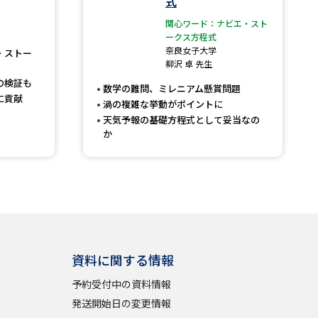
式
関心ワード：ナビエ・スト
」の請求
高等学校卒業程度認定試験
ークス方程式
奈良女子大学
・ストー
格認定試験
柳沢 卓 先生
の検証も
数学の難問、ミレニアム懸賞問題
に貢献
渦の複雑な挙動がポイントに
天気予報の基礎方程式として妥当なの
か
大学検索
べる
ローバルに強い大学特集
制度特集
デジタルパンフレット
資料に関する情報
ジ（高3生用）
予約受付中の資料情報
発送開始日の変更情報
）