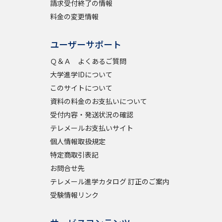
請求受付終了の情報
料金の変更情報
べる
ユーザーサポート
Ｑ＆Ａ よくあるご質問
ムから探す
大学進学IDについて
ライブ
このサイトについて
資料の料金のお支払いについて
受付内容・発送状況の確認
資料検索
テレメールお支払いサイト
個人情報取扱規定
特定商取引表記
お問合せ先
テレメール進学カタログ 訂正のご案内
う
先輩が入学を決めた理由
受験情報リンク
役立ちガイド