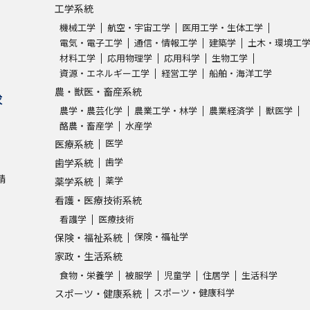
工学系統
機械工学
航空・宇宙工学
医用工学・生体工学
学問発見
電気・電子工学
通信・情報工学
建築学
土木・環境工
材料工学
応用物理学
応用科学
生物工学
資源・エネルギー工学
経営工学
船舶・海洋工学
大学で学びたい学問発見
農・獣医・畜産系統
求
農学・農芸化学
農業工学・林学
農業経済学
獣医学
学問のミニ講義「夢ナビ講義」
学問分
酪農・畜産学
水産学
医学
医療系統
歯学
歯学系統
請
ユーザーサポート
薬学
薬学系統
看護・医療技術系統
看護学
医療技術
Ｑ＆Ａ よくあるご質問
大学進学IDにつ
保険・福祉学
保険・福祉系統
資料の料金の
お支払いについて
受付内容
家政・生活系統
個人情報取扱規定
特定商取引表記
お
食物・栄養学
被服学
児童学
住居学
生活科学
スポーツ・健康科学
スポーツ・健康系統
受験情報リンク