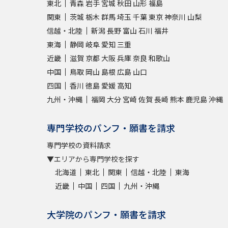
東北
青森
岩手
宮城
秋田
山形
福島
関東
茨城
栃木
群馬
埼玉
千葉
東京
神奈川
山梨
信越・北陸
新潟
長野
富山
石川
福井
東海
静岡
岐阜
愛知
三重
近畿
滋賀
京都
大阪
兵庫
奈良
和歌山
中国
鳥取
岡山
島根
広島
山口
四国
香川
徳島
愛媛
高知
九州・沖縄
福岡
大分
宮崎
佐賀
長崎
熊本
鹿児島
沖縄
専門学校のパンフ・願書を請求
専門学校の資料請求
▼エリアから専門学校を探す
北海道
東北
関東
信越・北陸
東海
近畿
中国
四国
九州・沖縄
大学院のパンフ・願書を請求