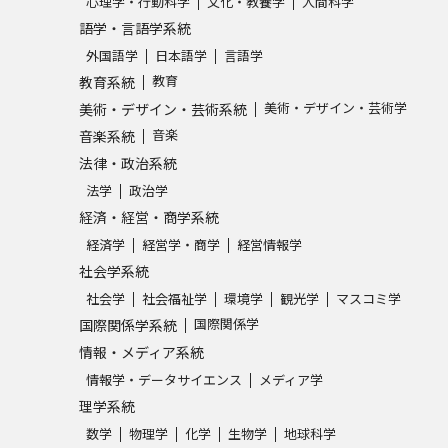
心理学・行動科学
文化・教養学
人間科学
SELFBRAND特集ページ
語学・言語学系統
外国語学
日本語学
言語学
オープンキャンパスなどを調
教育
教育系統
美術・デザイン・芸術学
美術・デザイン・芸術系統
オープンキャンパス検索
実施プログラ
音楽
音楽系統
来場型・Web型イベント特集
夢ナビ
法律・政治系統
法学
政治学
経済・経営・商学系統
経済学
経営学・商学
経営情報学
受験準備
社会学系統
社会学
社会福祉学
環境学
観光学
マスコミ学
国際関係学
国際関係学系統
志望校・出願校を調べる
情報・メディア系統
併願校選び
受験スケジュールを立てよ
情報学・データサイエンス
メディア学
理学系統
テレメール全国一斉進学調査
新生活お
数学
物理学
化学
生物学
地球科学