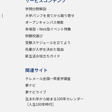
サービスコンテンツ
学問分野解説
学問検索
学
大学パンフを見てから取り寄せ
オープンキャンパス検索
来場型・Web型イベント特集
併願校選び
受験スケジュールを立てよう
野解説
学問の教科書
夢ナビライブ
先輩が入学を決めた理由
新生活お役立ちガイド
関連サイト
テレメール全国一斉進学調査
いて
このサイトについて
夢ナビ
・発送状況の確認
テレメール
お支払いサイト
夢ナビライブ
生まれ年から始まる100年カレンダー
問合せ先
テレメール進学カタログ
訂正のご案内
［人生100年時代］