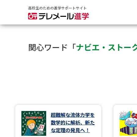
高校生のための進学サポートサイト
関心ワード「
ナビエ・ストー
超難解な流体力学を
数学的に解析、新た
な定理の発見へ！