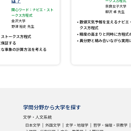
は？
ークス方程式
大学入学共通テスト「受験案内」の請求
奈良女子大学
関心ワード：ナビエ・スト
柳沢 卓 先生
大学入学共通テスト「受験上の配慮案内
ークス方程式
金沢大学
数値天気予報を支えるナビエ
幼稚園教員資格認定試験
小学校教員資
野津 裕史 先生
クス方程式
高等学校（情報）教員資格認定試験
精度の高まりと同時に方程式
・ストークス方程式
異分野と絡み合いながら実用
に保証する
まな事象の計算方法を考える
大学研究
大学で学べる内容や特徴を調
新増設大学・学部・学科特集
国際・グ
データサイエンス特集
奨学金・特待生
学問分野から大学を探す
進路の３択
新学年スタート号特集ペー
文学・人文系統
日本文学
外国文学
史学・地理学
哲学・倫理・宗教学
新学年スタート号特集ページ（高2生用