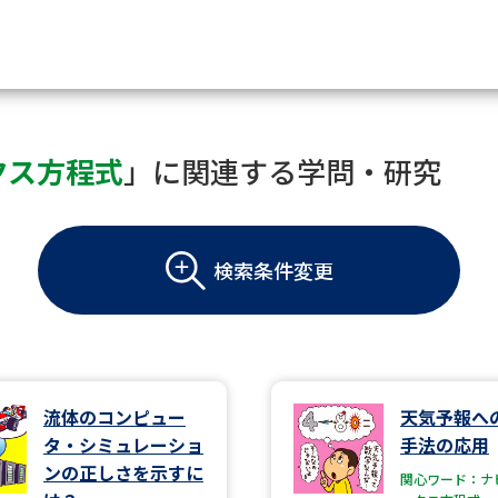
資料請求
クス方程式
」に関連する学問・研究
大学・短大の資料種類から請
検索条件変更
大学パンフ
学部・学科パンフ
総合型選抜・学校推薦型選抜 募集要項＆
大学入学共通テスト利用選抜の募集要項
大学・短大以外の資料から請
流体のコンピュー
天気予報へ
タ・シミュレーショ
手法の応用
専門学校の資料請求
大学院の資料請求
ンの正しさを示すに
関心ワード：ナ