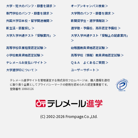
大学・短大のパンフ・願書を請求 ＞
オープンキャンパス検索 ＞
データサイエンス特集
奨学金・特待生制度特集
専門学校のパンフ・願書を請求 ＞
大学院のパンフ・願書を請求 ＞
外国大学日本校・留学関連機関 ＞
新聞奨学会・進学情報誌 ＞
新生活・部屋探し ＞
進学塾・予備校、高卒認定予備校 ＞
デジタルパンフレット
進路の３択
大学入学共通テスト「受験案内」 ＞
大学入学共通テスト「受験上の配慮案内」
＞
新学年スタート号特集ページ
新学年スタート号特集ページ
高等学校卒業程度認定試験 ＞
幼稚園教員資格認定試験 ＞
（高3生用）
（高2生用）
小学校教員資格認定試験 ＞
高等学校（情報）教員資格認定試験 ＞
テレメールお支払いサイト ＞
Ｑ＆Ａ よくあるご質問 ＞
SELFBRAND特集ページ
大学進学IDについて ＞
ユーザーサポート ＞
オープンキャンパスなどを調べる
テレメール進学サイトを管理運営する株式会社フロムページは、個人情報を適切
に取り扱う企業としてプライバシーマークの使用を認められた認定事業者です。
登録番号 10860126
オープンキャンパス検索
実施プログラムから探す
来場型・Web型イベント特集
夢ナビライブ
(C) 2002-2026 Frompage.Co.,Ltd.