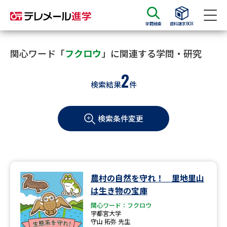
学問検索
資料請求BOX
資料請求
資料検索
関心ワード「
フクロウ
」に関連する学問・研究
2
検索結果
件
大学・短大の資料種類から請求
検索条件変更
大学パンフ
学部・学科パンフ
総合型選抜・学校推薦型選抜 募
大学入学共通テスト利用選抜の
集要項＆願書
募集要項＆願書
過去問題集
農村の自然を守れ！ 里地里山
は生き物の宝庫
大学・短大以外の資料から請求
関心ワード：フクロウ
宇都宮大学
守山 拓弥 先生