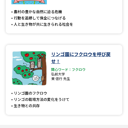
専門学校の資料請求
大学院の資料請求
農村の豊かな自然に迫る危機
大学入学共通テスト「受験案
留学・進学関連、塾・予備校
行動を追跡して保全につなげる
内」の請求
人と生き物が共に生きられる社会を
大学入学共通テスト「受験上の
高等学校卒業程度認定試験
配慮案内」の請求
幼稚園教員資格認定試験
小学校教員資格認定試験
リンゴ園にフクロウを呼び戻
せ！
高等学校（情報）教員資格認定
試験
関心ワード：フクロウ
弘前大学
東 信行 先生
大学研究
大学検索
リンゴ園のフクロウ
リンゴの栽培方法の変化をうけて
生き物との共存
大学で学べる内容や特徴を調べる
国際・グローバルに強い大学特
新増設大学・学部・学科特集
集