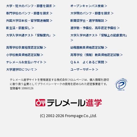
大学・短大のパンフ・願書を請求 ＞
オープンキャンパス検索 ＞
データサイエンス特集
奨学金・特待生制度特集
専門学校のパンフ・願書を請求 ＞
大学院のパンフ・願書を請求 ＞
外国大学日本校・留学関連機関 ＞
新聞奨学会・進学情報誌 ＞
新生活・部屋探し ＞
進学塾・予備校、高卒認定予備校 ＞
デジタルパンフレット
進路の３択
大学入学共通テスト「受験案内」 ＞
大学入学共通テスト「受験上の配慮案内」
＞
新学年スタート号特集ページ
新学年スタート号特集ページ
高等学校卒業程度認定試験 ＞
幼稚園教員資格認定試験 ＞
（高3生用）
（高2生用）
小学校教員資格認定試験 ＞
高等学校（情報）教員資格認定試験 ＞
テレメールお支払いサイト ＞
Ｑ＆Ａ よくあるご質問 ＞
SELFBRAND特集ページ
大学進学IDについて ＞
ユーザーサポート ＞
オープンキャンパスなどを調べる
テレメール進学サイトを管理運営する株式会社フロムページは、個人情報を適切
に取り扱う企業としてプライバシーマークの使用を認められた認定事業者です。
登録番号 10860126
オープンキャンパス検索
実施プログラムから探す
来場型・Web型イベント特集
夢ナビライブ
(C) 2002-2026 Frompage.Co.,Ltd.