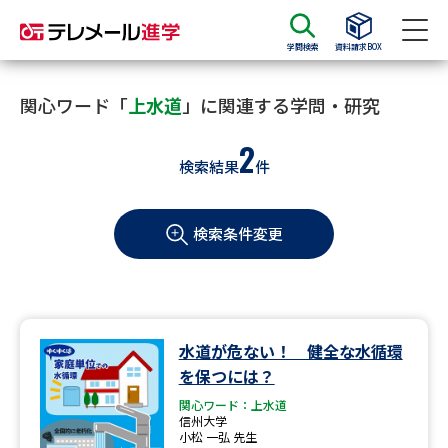
学問検索
資料請求BOX
資料請求
資料検索
関心ワード「
上水道
」に関連する学問・研究
2
検索結果
件
大学・短大の資料種類から請求
検索条件変更
大学パンフ
学部・学科パンフ
総合型選抜・学校推薦型選抜 募
大学入学共通テスト利用選抜の
集要項＆願書
募集要項＆願書
過去問題集
水道が危ない！ 健全な水循環
を保つには？
大学・短大以外の資料から請求
関心ワード：上水道
信州大学
小松 一弘 先生