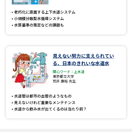
専門学校の資料請求
大学院の資料請求
老朽化に直面する上下水道システム
大学入学共通テスト「受験案
留学・進学関連、塾・予備校
小規模分散型水循環システム
内」の請求
水質基準の策定などの課題も
大学入学共通テスト「受験上の
高等学校卒業程度認定試験
配慮案内」の請求
幼稚園教員資格認定試験
小学校教員資格認定試験
見えない努力に支えられてい
る、日本のきれいな水道水
高等学校（情報）教員資格認定
試験
関心ワード：上水道
東京都立大学
荒井 康裕 先生
大学研究
大学検索
水道管は都市の血管のようなもの
見えないけれど重要なメンテナンス
水道から飲み水が出てくるのは当たり前？
大学で学べる内容や特徴を調べる
国際・グローバルに強い大学特
新増設大学・学部・学科特集
集