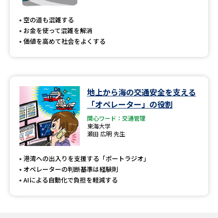
専門学校の資料請求
大学院の資料請求
空の道も混雑する
大学入学共通テスト「受験案
留学・進学関連、塾・予備校
お金を使って混雑を解消
内」の請求
価値を高めて社会をよくする
大学入学共通テスト「受験上の
高等学校卒業程度認定試験
配慮案内」の請求
幼稚園教員資格認定試験
小学校教員資格認定試験
地上から海の交通安全を支える
「オペレーター」の役割
高等学校（情報）教員資格認定
試験
関心ワード：交通管理
東海大学
瀬田 広明 先生
大学研究
大学検索
港湾への出入りを支援する「ポートラジオ」
オペレーターの判断基準は経験則
AIによる自動化で負担を軽減する
大学で学べる内容や特徴を調べる
国際・グローバルに強い大学特
新増設大学・学部・学科特集
集