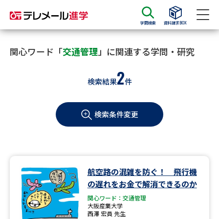
学問検索
資料請求BOX
資料請求
資料検索
関心ワード「
交通管理
」に関連する学問・研究
2
検索結果
件
大学・短大の資料種類から請求
検索条件変更
大学パンフ
学部・学科パンフ
総合型選抜・学校推薦型選抜 募
大学入学共通テスト利用選抜の
集要項＆願書
募集要項＆願書
過去問題集
航空路の混雑を防ぐ！ 飛行機
の遅れをお金で解消できるのか
大学・短大以外の資料から請求
関心ワード：交通管理
大阪産業大学
西澤 宏員 先生