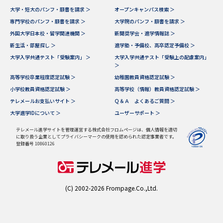
大学・短大のパンフ・願書を請求 ＞
オープンキャンパス検索 ＞
データサイエンス特集
奨学金・特待生制度特集
専門学校のパンフ・願書を請求 ＞
大学院のパンフ・願書を請求 ＞
外国大学日本校・留学関連機関 ＞
新聞奨学会・進学情報誌 ＞
新生活・部屋探し ＞
進学塾・予備校、高卒認定予備校 ＞
デジタルパンフレット
進路の３択
大学入学共通テスト「受験案内」 ＞
大学入学共通テスト「受験上の配慮案内」
＞
新学年スタート号特集ページ
新学年スタート号特集ページ
高等学校卒業程度認定試験 ＞
幼稚園教員資格認定試験 ＞
（高3生用）
（高2生用）
小学校教員資格認定試験 ＞
高等学校（情報）教員資格認定試験 ＞
テレメールお支払いサイト ＞
Ｑ＆Ａ よくあるご質問 ＞
SELFBRAND特集ページ
大学進学IDについて ＞
ユーザーサポート ＞
オープンキャンパスなどを調べる
テレメール進学サイトを管理運営する株式会社フロムページは、個人情報を適切
に取り扱う企業としてプライバシーマークの使用を認められた認定事業者です。
登録番号 10860126
オープンキャンパス検索
実施プログラムから探す
来場型・Web型イベント特集
夢ナビライブ
(C) 2002-2026 Frompage.Co.,Ltd.