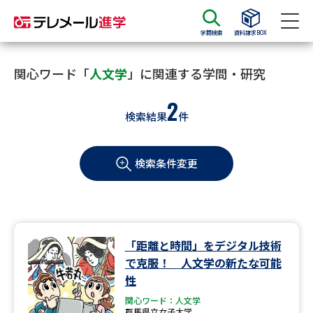
学問検索
資料請求BOX
資料請求
資料検索
関心ワード「
人文学
」に関連する学問・研究
2
検索結果
件
大学・短大の資料種類から請求
検索条件変更
大学パンフ
学部・学科パンフ
総合型選抜・学校推薦型選抜 募
大学入学共通テスト利用選抜の
集要項＆願書
募集要項＆願書
過去問題集
「距離と時間」をデジタル技術
で克服！ 人文学の新たな可能
大学・短大以外の資料から請求
性
関心ワード：人文学
群馬県立女子大学