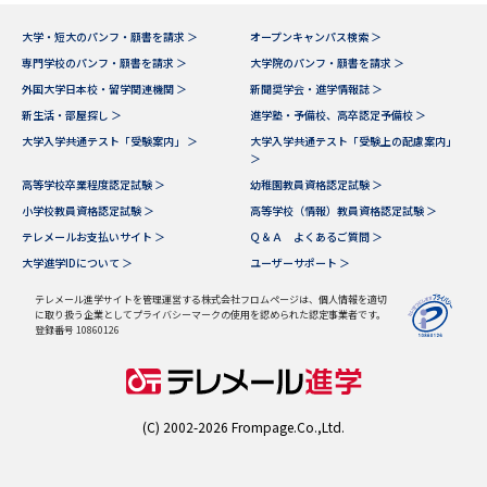
大学・短大のパンフ・願書を請求 ＞
オープンキャンパス検索 ＞
データサイエンス特集
奨学金・特待生制度特集
専門学校のパンフ・願書を請求 ＞
大学院のパンフ・願書を請求 ＞
外国大学日本校・留学関連機関 ＞
新聞奨学会・進学情報誌 ＞
デジタルパンフレット
進路の３択
新生活・部屋探し ＞
進学塾・予備校、高卒認定予備校 ＞
大学入学共通テスト「受験案内」 ＞
大学入学共通テスト「受験上の配慮案内」
新学年スタート号特集ページ
新学年スタート号特集ページ
＞
（高3生用）
（高2生用）
高等学校卒業程度認定試験 ＞
幼稚園教員資格認定試験 ＞
小学校教員資格認定試験 ＞
高等学校（情報）教員資格認定試験 ＞
SELFBRAND特集ページ
テレメールお支払いサイト ＞
Ｑ＆Ａ よくあるご質問 ＞
大学進学IDについて ＞
ユーザーサポート ＞
オープンキャンパスなどを調べる
テレメール進学サイトを管理運営する株式会社フロムページは、個人情報を適切
に取り扱う企業としてプライバシーマークの使用を認められた認定事業者です。
登録番号 10860126
オープンキャンパス検索
実施プログラムから探す
来場型・Web型イベント特集
夢ナビライブ
(C) 2002-2026 Frompage.Co.,Ltd.