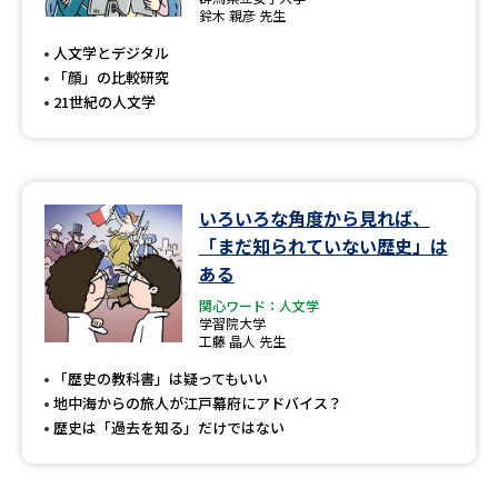
専門学校の資料請求
大学院の資料請求
鈴木 親彦 先生
人文学とデジタル
大学入学共通テスト「受験案
留学・進学関連、塾・予備校
内」の請求
「顔」の比較研究
21世紀の人文学
大学入学共通テスト「受験上の
高等学校卒業程度認定試験
配慮案内」の請求
幼稚園教員資格認定試験
小学校教員資格認定試験
いろいろな角度から見れば、
高等学校（情報）教員資格認定
「まだ知られていない歴史」は
試験
ある
関心ワード：人文学
学習院大学
大学研究
大学検索
工藤 晶人 先生
「歴史の教科書」は疑ってもいい
地中海からの旅人が江戸幕府にアドバイス？
大学で学べる内容や特徴を調べる
歴史は「過去を知る」だけではない
国際・グローバルに強い大学特
新増設大学・学部・学科特集
集