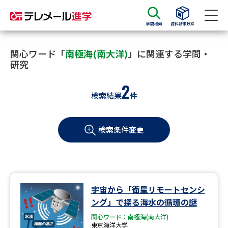
学問検索
資料請求BOX
資料請求
資料検索
関心ワード「
南極海(南大洋)
」に関連する学問・
研究
2
大学・短大の資料種類から請求
検索結果
件
大学パンフ
学部・学科パンフ
検索条件変更
総合型選抜・学校推薦型選抜 募
大学入学共通テスト利用選抜の
集要項＆願書
募集要項＆願書
過去問題集
宇宙から「衛星リモートセンシ
大学・短大以外の資料から請求
ング」で探る海水の循環の謎
関心ワード：南極海(南大洋)
東京海洋大学