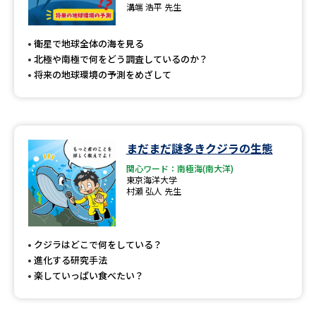
専門学校の資料請求
大学院の資料請求
溝端 浩平 先生
大学入学共通テスト「受験案
留学・進学関連、塾・予備校
衛星で地球全体の海を見る
内」の請求
北極や南極で何をどう調査しているのか？
大学入学共通テスト「受験上の
将来の地球環境の予測をめざして
高等学校卒業程度認定試験
配慮案内」の請求
幼稚園教員資格認定試験
小学校教員資格認定試験
まだまだ謎多きクジラの生態
高等学校（情報）教員資格認定
試験
関心ワード：南極海(南大洋)
東京海洋大学
村瀬 弘人 先生
大学研究
大学検索
クジラはどこで何をしている？
進化する研究手法
大学で学べる内容や特徴を調べる
楽していっぱい食べたい？
国際・グローバルに強い大学特
新増設大学・学部・学科特集
集