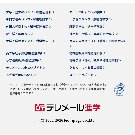
データサイエンス特集
奨学金・特待生制度特集
大学・短大のパンフ・願書を請求 ＞
オープンキャンパス検索 ＞
専門学校のパンフ・願書を請求 ＞
大学院のパンフ・願書を請求 ＞
外国大学日本校・留学関連機関 ＞
新聞奨学会・進学情報誌 ＞
デジタルパンフレット
進路の３択
新生活・部屋探し ＞
進学塾・予備校、高卒認定予備校 ＞
大学入学共通テスト「受験案内」 ＞
大学入学共通テスト「受験上の配慮案内」
新学年スタート号特集ページ
新学年スタート号特集ページ
＞
（高3生用）
（高2生用）
高等学校卒業程度認定試験 ＞
幼稚園教員資格認定試験 ＞
小学校教員資格認定試験 ＞
高等学校（情報）教員資格認定試験 ＞
SELFBRAND特集ページ
テレメールお支払いサイト ＞
Ｑ＆Ａ よくあるご質問 ＞
大学進学IDについて ＞
ユーザーサポート ＞
オープンキャンパスなどを調べる
テレメール進学サイトを管理運営する株式会社フロムページは、個人情報を適切
に取り扱う企業としてプライバシーマークの使用を認められた認定事業者です。
オープンキャンパス検索
実施プログラムから探す
登録番号 10860126
来場型・Web型イベント特集
夢ナビライブ
(C) 2002-2026 Frompage.Co.,Ltd.