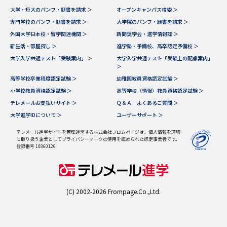
大学・短大のパンフ・願書を請求 ＞
オープンキャンパス検索 ＞
データサイエンス特集
奨学金・特待生制度特集
専門学校のパンフ・願書を請求 ＞
大学院のパンフ・願書を請求 ＞
外国大学日本校・留学関連機関 ＞
新聞奨学会・進学情報誌 ＞
新生活・部屋探し ＞
進学塾・予備校、高卒認定予備校 ＞
デジタルパンフレット
進路の３択
大学入学共通テスト「受験案内」 ＞
大学入学共通テスト「受験上の配慮案内」
＞
新学年スタート号特集ページ
新学年スタート号特集ページ
高等学校卒業程度認定試験 ＞
幼稚園教員資格認定試験 ＞
（高3生用）
（高2生用）
小学校教員資格認定試験 ＞
高等学校（情報）教員資格認定試験 ＞
テレメールお支払いサイト ＞
Ｑ＆Ａ よくあるご質問 ＞
SELFBRAND特集ページ
大学進学IDについて ＞
ユーザーサポート ＞
オープンキャンパスなどを調べる
テレメール進学サイトを管理運営する株式会社フロムページは、個人情報を適切
に取り扱う企業としてプライバシーマークの使用を認められた認定事業者です。
登録番号 10860126
オープンキャンパス検索
実施プログラムから探す
来場型・Web型イベント特集
夢ナビライブ
(C) 2002-2026 Frompage.Co.,Ltd.