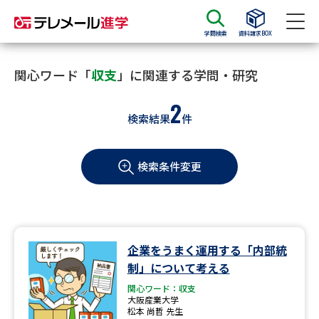
学問検索
資料請求BOX
資料請求
資料検索
関心ワード「
収支
」に関連する学問・研究
2
検索結果
件
大学・短大の資料種類から請求
検索条件変更
大学パンフ
学部・学科パンフ
総合型選抜・学校推薦型選抜 募
大学入学共通テスト利用選抜の
集要項＆願書
募集要項＆願書
過去問題集
企業をうまく運用する「内部統
制」について考える
大学・短大以外の資料から請求
関心ワード：収支
大阪産業大学
松本 尚哲 先生