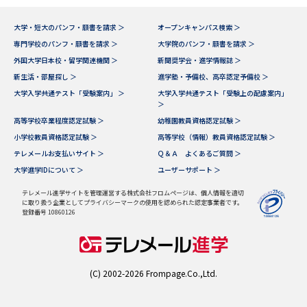
データサイエンス特集
奨学金・特待生制度特集
大学・短大のパンフ・願書を請求 ＞
オープンキャンパス検索 ＞
専門学校のパンフ・願書を請求 ＞
大学院のパンフ・願書を請求 ＞
外国大学日本校・留学関連機関 ＞
新聞奨学会・進学情報誌 ＞
デジタルパンフレット
進路の３択
新生活・部屋探し ＞
進学塾・予備校、高卒認定予備校 ＞
大学入学共通テスト「受験案内」 ＞
大学入学共通テスト「受験上の配慮案内」
新学年スタート号特集ページ
新学年スタート号特集ページ
＞
（高3生用）
（高2生用）
高等学校卒業程度認定試験 ＞
幼稚園教員資格認定試験 ＞
小学校教員資格認定試験 ＞
高等学校（情報）教員資格認定試験 ＞
SELFBRAND特集ページ
テレメールお支払いサイト ＞
Ｑ＆Ａ よくあるご質問 ＞
大学進学IDについて ＞
ユーザーサポート ＞
オープンキャンパスなどを調べる
テレメール進学サイトを管理運営する株式会社フロムページは、個人情報を適切
に取り扱う企業としてプライバシーマークの使用を認められた認定事業者です。
オープンキャンパス検索
実施プログラムから探す
登録番号 10860126
来場型・Web型イベント特集
夢ナビライブ
(C) 2002-2026 Frompage.Co.,Ltd.