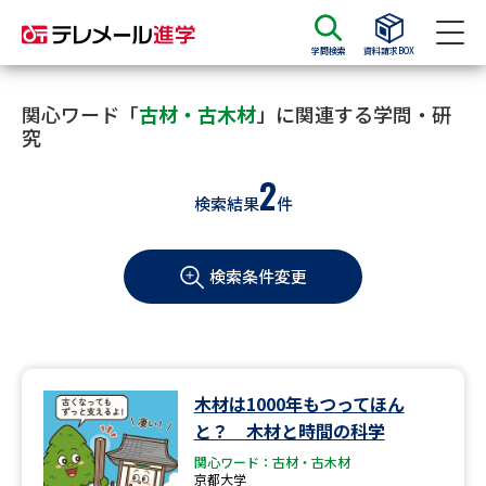
学問検索
資料請求BOX
資料請求
資料検索
関心ワード「
古材・古木材
」に関連する学問・研
究
2
大学・短大の資料種類から請求
検索結果
件
大学パンフ
学部・学科パンフ
検索条件変更
総合型選抜・学校推薦型選抜 募
大学入学共通テスト利用選抜の
集要項＆願書
募集要項＆願書
過去問題集
木材は1000年もつってほん
大学・短大以外の資料から請求
と？ 木材と時間の科学
関心ワード：古材・古木材
京都大学