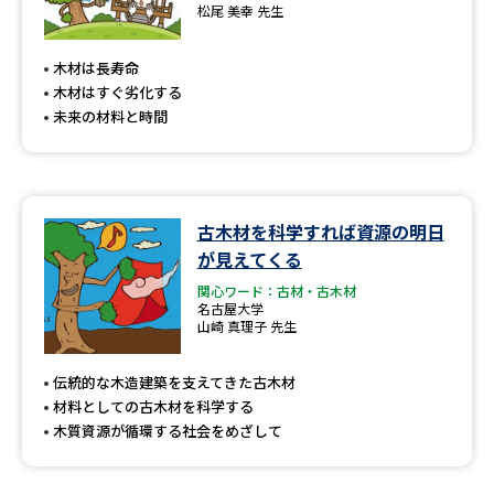
専門学校の資料請求
大学院の資料請求
松尾 美幸 先生
大学入学共通テスト「受験案
留学・進学関連、塾・予備校
木材は長寿命
内」の請求
木材はすぐ劣化する
大学入学共通テスト「受験上の
未来の材料と時間
高等学校卒業程度認定試験
配慮案内」の請求
幼稚園教員資格認定試験
小学校教員資格認定試験
古木材を科学すれば資源の明日
高等学校（情報）教員資格認定
試験
が見えてくる
関心ワード：古材・古木材
名古屋大学
山崎 真理子 先生
大学研究
大学検索
伝統的な木造建築を支えてきた古木材
材料としての古木材を科学する
大学で学べる内容や特徴を調べる
木質資源が循環する社会をめざして
国際・グローバルに強い大学特
新増設大学・学部・学科特集
集