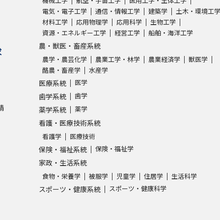
機械工学
航空・宇宙工学
医用工学・生体工学
電気・電子工学
通信・情報工学
建築学
土木・環境工
材料工学
応用物理学
応用科学
生物工学
学問発見
資源・エネルギー工学
経営工学
船舶・海洋工学
農・獣医・畜産系統
求
農学・農芸化学
農業工学・林学
農業経済学
獣医学
大学で学びたい学問発見
酪農・畜産学
水産学
医学
医療系統
学問のミニ講義「夢ナビ講義」
学問分
歯学
歯学系統
請
薬学
薬学系統
看護・医療技術系統
ユーザーサポート
看護学
医療技術
保険・福祉学
保険・福祉系統
Ｑ＆Ａ よくあるご質問
大学進学IDにつ
家政・生活系統
食物・栄養学
被服学
児童学
住居学
生活科学
資料の料金の
お支払いについて
受付内容
スポーツ・健康科学
スポーツ・健康系統
個人情報取扱規定
特定商取引表記
お
受験情報リンク