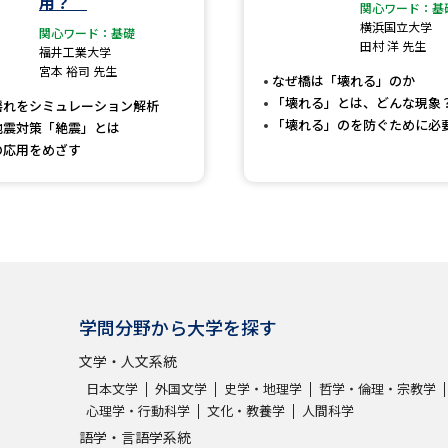
用？
大学入学共通テスト「受験案内」の請求
関心ワード：基
横浜国立大学
関心ワード：基礎
大学入学共通テスト「受験上の配慮案内
田村 洋 先生
福井工業大学
宮本 裕司 先生
幼稚園教員資格認定試験
小学校教員資
なぜ橋は「壊れる」のか
「壊れる」とは、どんな現象
揺れをシミュレーション解析
高等学校（情報）教員資格認定試験
「壊れる」のを防ぐために必
地震対策「絶震」とは
の応用をめざす
大学研究
大学で学べる内容や特徴を調
学問分野から大学を探す
新増設大学・学部・学科特集
国際・グ
文学・人文系統
データサイエンス特集
奨学金・特待生
日本文学
外国文学
史学・地理学
哲学・倫理・宗教学
進路の３択
新学年スタート号特集ペー
心理学・行動科学
文化・教養学
人間科学
新学年スタート号特集ページ（高2生用
語学・言語学系統