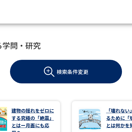
資料請求
る学問・研究
大学・短大の資料種類から請
検索条件変更
大学パンフ
学部・学科パンフ
総合型選抜・学校推薦型選抜 募集要項＆
大学入学共通テスト利用選抜の募集要項
大学・短大以外の資料から請
建物の揺れをゼロに
「壊れない
する究極の「絶震」
るために「
専門学校の資料請求
大学院の資料請求
とはー月面にも応
とは何かを