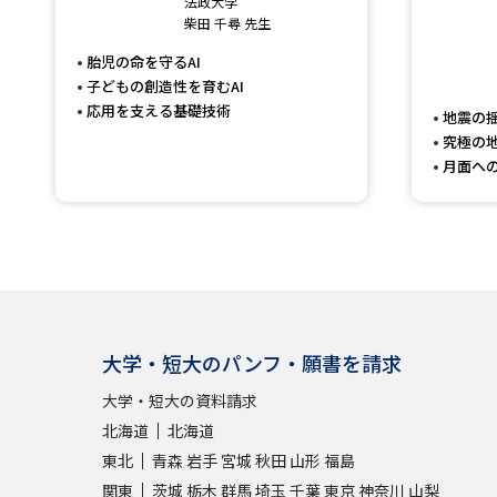
法政大学
柴田 千尋 先生
胎児の命を守るAI
子どもの創造性を育むAI
応用を支える基礎技術
地震の
究極の
月面へ
大学・短大のパンフ・願書を請求
大学・短大の資料請求
北海道
北海道
東北
青森
岩手
宮城
秋田
山形
福島
関東
茨城
栃木
群馬
埼玉
千葉
東京
神奈川
山梨