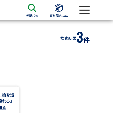
学問検索
資料請求BOX
3
資料検索
検索結果
件
求
願書
＆願書
過去問題集
求
」橋を造
壊れる」
留学・進学関連、塾・予備校
知る