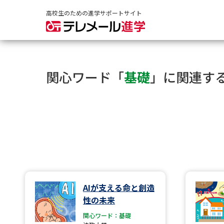
高校生のための進学サポートサイト
関心ワード「
基礎
」に関連す
AIが支える命と創造
性の未来
関心ワード：基礎