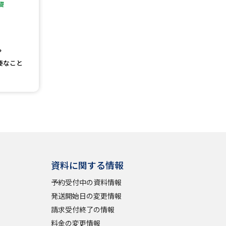
礎
」の請求
高等学校卒業程度認定試験
格認定試験
？
要なこと
大学検索
べる
資料に関する情報
ローバルに強い大学特集
予約受付中の資料情報
制度特集
デジタルパンフレット
発送開始日の変更情報
ジ（高3生用）
請求受付終了の情報
）
料金の変更情報