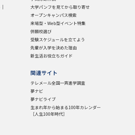
学
大学パンフを見てから取り寄せ
学問検索
オープンキャンパス検索
来場型・Web型イベント特集
併願校選び
受験スケジュールを立てよう
先輩が入学を決めた理由
野解説
学問の教科書
夢ナビライブ
新生活お役立ちガイド
関連サイト
テレメール全国一斉進学調査
夢ナビ
いて
このサイトについて
夢ナビライブ
生まれ年から始まる100年カレンダー
・発送状況の確認
テレメール
お支払いサイト
［人生100年時代］
問合せ先
テレメール進学カタログ
訂正のご案内