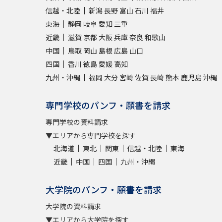
信越・北陸
新潟
長野
富山
石川
福井
東海
静岡
岐阜
愛知
三重
近畿
滋賀
京都
大阪
兵庫
奈良
和歌山
中国
鳥取
岡山
島根
広島
山口
四国
香川
徳島
愛媛
高知
九州・沖縄
福岡
大分
宮崎
佐賀
長崎
熊本
鹿児島
沖縄
専門学校のパンフ・願書を請求
専門学校の資料請求
▼エリアから専門学校を探す
北海道
東北
関東
信越・北陸
東海
近畿
中国
四国
九州・沖縄
大学院のパンフ・願書を請求
大学院の資料請求
▼エリアから大学院を探す