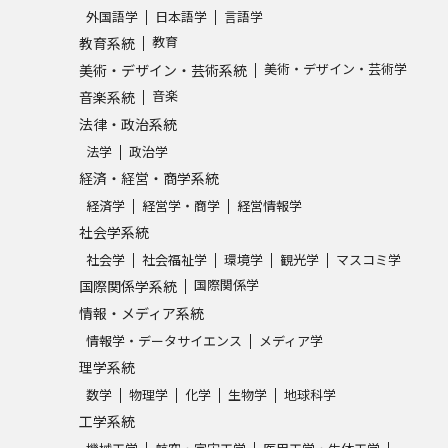
外国語学
日本語学
言語学
SELFBRAND特集ページ
教育
教育系統
美術・デザイン・芸術学
美術・デザイン・芸術系統
オープンキャンパスなどを調
音楽
音楽系統
法律・政治系統
オープンキャンパス検索
実施プログラ
法学
政治学
来場型・Web型イベント特集
夢ナビ
経済・経営・商学系統
経済学
経営学・商学
経営情報学
社会学系統
受験準備
社会学
社会福祉学
環境学
観光学
マスコミ学
国際関係学
国際関係学系統
情報・メディア系統
志望校・出願校を調べる
情報学・データサイエンス
メディア学
理学系統
併願校選び
受験スケジュールを立てよ
数学
物理学
化学
生物学
地球科学
テレメール全国一斉進学調査
新生活お
工学系統