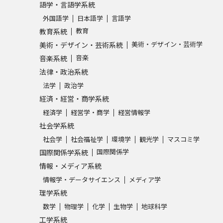
語学・言語学系統
SELFBRAND特集ページ
外国語学
日本語学
言語学
教育
教育系統
オープンキャンパスなどを調
美術・デザイン・芸術学
美術・デザイン・芸術系統
音楽
音楽系統
オープンキャンパス検索
実施プログラ
法律・政治系統
来場型・Web型イベント特集
夢ナビ
法学
政治学
経済・経営・商学系統
経済学
経営学・商学
経営情報学
受験準備
社会学系統
社会学
社会福祉学
環境学
観光学
マスコミ学
国際関係学
国際関係学系統
志望校・出願校を調べる
情報・メディア系統
情報学・データサイエンス
メディア学
併願校選び
受験スケジュールを立てよ
理学系統
テレメール全国一斉進学調査
新生活お
数学
物理学
化学
生物学
地球科学
工学系統