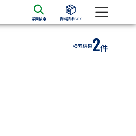
学問検索
資料請求BOX
2
資料検索
検索結果
件
求
願書
＆願書
過去問題集
求
留学・進学関連、塾・予備校