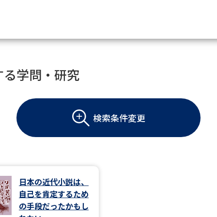
資料請求
する学問・研究
大学・短大の資料種類から請
検索条件変更
大学パンフ
学部・学科パンフ
総合型選抜・学校推薦型選抜 募集要項＆
大学入学共通テスト利用選抜の募集要項
大学・短大以外の資料から請
日本の近代小説は、
自己を肯定するため
専門学校の資料請求
大学院の資料請求
の手段だったかもし