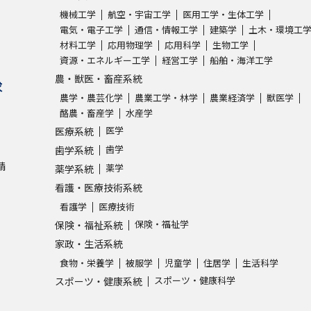
機械工学
航空・宇宙工学
医用工学・生体工学
電気・電子工学
通信・情報工学
建築学
土木・環境工
学問発見
材料工学
応用物理学
応用科学
生物工学
資源・エネルギー工学
経営工学
船舶・海洋工学
農・獣医・畜産系統
求
大学で学びたい学問発見
農学・農芸化学
農業工学・林学
農業経済学
獣医学
酪農・畜産学
水産学
学問のミニ講義「夢ナビ講義」
学問分
医学
医療系統
歯学
歯学系統
請
薬学
薬学系統
ユーザーサポート
看護・医療技術系統
看護学
医療技術
保険・福祉学
保険・福祉系統
Ｑ＆Ａ よくあるご質問
大学進学IDにつ
家政・生活系統
資料の料金の
お支払いについて
受付内容
食物・栄養学
被服学
児童学
住居学
生活科学
個人情報取扱規定
特定商取引表記
お
スポーツ・健康科学
スポーツ・健康系統
受験情報リンク