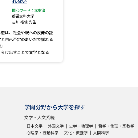
れない
大学入学共通テスト「受験案内」の請求
関心ワード：太宰治
大学入学共通テスト「受験上の配慮案内
都留文科大学
古川 裕佳 先生
幼稚園教員資格認定試験
小学校教員資
ぬ恋は、社会や親への反発の証
高等学校（情報）教員資格認定試験
定と自己否定のあいだで揺れる
説」
さらけ出すことで文学となる
大学研究
大学で学べる内容や特徴を調
新増設大学・学部・学科特集
国際・グ
学問分野から大学を探す
データサイエンス特集
奨学金・特待生
文学・人文系統
進路の３択
新学年スタート号特集ペー
日本文学
外国文学
史学・地理学
哲学・倫理・宗教学
心理学・行動科学
文化・教養学
人間科学
新学年スタート号特集ページ（高2生用