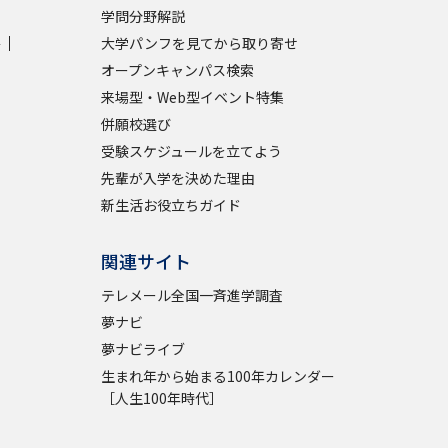
学問分野解説
学
大学パンフを見てから取り寄せ
学問検索
オープンキャンパス検索
来場型・Web型イベント特集
併願校選び
受験スケジュールを立てよう
野解説
学問の教科書
夢ナビライブ
先輩が入学を決めた理由
新生活お役立ちガイド
関連サイト
テレメール全国一斉進学調査
夢ナビ
いて
このサイトについて
夢ナビライブ
・発送状況の確認
テレメール
お支払いサイト
生まれ年から始まる100年カレンダー
問合せ先
テレメール進学カタログ
訂正のご案内
［人生100年時代］