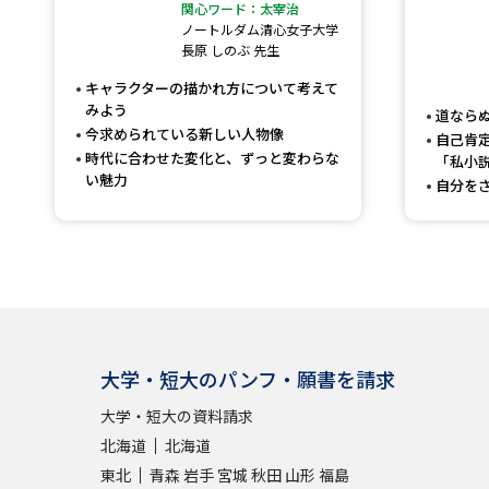
関心ワード：太宰治
ノートルダム清心女子大学
長原 しのぶ 先生
キャラクターの描かれ方について考えて
みよう
道なら
今求められている新しい人物像
自己肯
時代に合わせた変化と、ずっと変わらな
「私小
い魅力
自分を
大学・短大のパンフ・願書を請求
大学・短大の資料請求
北海道
北海道
東北
青森
岩手
宮城
秋田
山形
福島