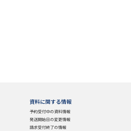
」の請求
高等学校卒業程度認定試験
格認定試験
大学検索
べる
ローバルに強い大学特集
資料に関する情報
制度特集
デジタルパンフレット
予約受付中の資料情報
ジ（高3生用）
発送開始日の変更情報
）
請求受付終了の情報