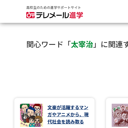
高校生のための進学サポートサイト
関心ワード「
太宰治
」に関連
文豪が活躍するマン
ガやアニメから、現
代社会を読み取る