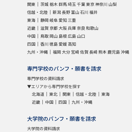
関東
茨城
栃木
群馬
埼玉
千葉
東京
神奈川
山梨
信越・北陸
新潟
長野
富山
石川
福井
東海
静岡
岐阜
愛知
三重
近畿
滋賀
京都
大阪
兵庫
奈良
和歌山
中国
鳥取
岡山
島根
広島
山口
四国
香川
徳島
愛媛
高知
九州・沖縄
福岡
大分
宮崎
佐賀
長崎
熊本
鹿児島
沖縄
専門学校のパンフ・願書を請求
専門学校の資料請求
▼エリアから専門学校を探す
北海道
東北
関東
信越・北陸
東海
近畿
中国
四国
九州・沖縄
大学院のパンフ・願書を請求
大学院の資料請求