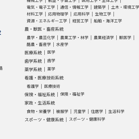
機械工学
航空・宇宙工学
医用工学・生体工学
電気・電子工学
通信・情報工学
建築学
土木・環境工
材料工学
応用物理学
応用科学
生物工学
学問発見
資源・エネルギー工学
経営工学
船舶・海洋工学
農・獣医・畜産系統
求
農学・農芸化学
農業工学・林学
農業経済学
獣医学
大学で学びたい学問発見
酪農・畜産学
水産学
医学
医療系統
学問のミニ講義「夢ナビ講義」
学問分
歯学
歯学系統
請
薬学
薬学系統
看護・医療技術系統
ユーザーサポート
看護学
医療技術
保険・福祉学
保険・福祉系統
Ｑ＆Ａ よくあるご質問
大学進学IDにつ
家政・生活系統
食物・栄養学
被服学
児童学
住居学
生活科学
資料の料金の
お支払いについて
受付内容
スポーツ・健康科学
スポーツ・健康系統
個人情報取扱規定
特定商取引表記
お
受験情報リンク