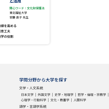
と活用
大学入学共通テスト「受験案内」の請求
関心ワード：文化財保護法
大学入学共通テスト「受験上の配慮案内
東北福祉大学
安藤 直子 先生
幼稚園教員資格認定試験
小学校教員資
価値を高める
高等学校（情報）教員資格認定試験
創意工夫
類学の役割
大学研究
大学で学べる内容や特徴を調
学問分野から大学を探す
新増設大学・学部・学科特集
国際・グ
文学・人文系統
データサイエンス特集
奨学金・特待生
日本文学
外国文学
史学・地理学
哲学・倫理・宗教学
進路の３択
新学年スタート号特集ペー
心理学・行動科学
文化・教養学
人間科学
新学年スタート号特集ページ（高2生用
語学・言語学系統