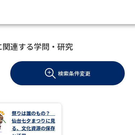
資料請求
に関連する学問・研究
大学・短大の資料種類から請
検索条件変更
大学パンフ
学部・学科パンフ
総合型選抜・学校推薦型選抜 募集要項＆
大学入学共通テスト利用選抜の募集要項
大学・短大以外の資料から請
祭りは誰のもの？
仙台七夕まつりに見
専門学校の資料請求
大学院の資料請求
る、文化資源の保存