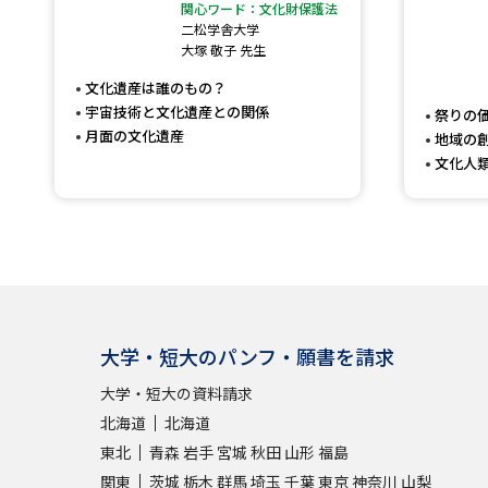
関心ワード：文化財保護法
二松学舎大学
大塚 敬子 先生
文化遺産は誰のもの？
宇宙技術と文化遺産との関係
祭りの
月面の文化遺産
地域の
文化人
大学・短大のパンフ・願書を請求
大学・短大の資料請求
北海道
北海道
東北
青森
岩手
宮城
秋田
山形
福島
関東
茨城
栃木
群馬
埼玉
千葉
東京
神奈川
山梨