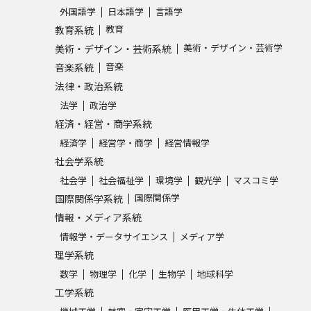
外国語学
日本語学
言語学
SELFBRAND特集ページ
教育
教育系統
美術・デザイン・芸術学
美術・デザイン・芸術系統
オープンキャンパスなどを調
音楽
音楽系統
法律・政治系統
オープンキャンパス検索
実施プログラ
法学
政治学
来場型・Web型イベント特集
夢ナビ
経済・経営・商学系統
経済学
経営学・商学
経営情報学
社会学系統
受験準備
社会学
社会福祉学
環境学
観光学
マスコミ学
国際関係学
国際関係学系統
情報・メディア系統
志望校・出願校を調べる
情報学・データサイエンス
メディア学
理学系統
併願校選び
受験スケジュールを立てよ
数学
物理学
化学
生物学
地球科学
テレメール全国一斉進学調査
新生活お
工学系統