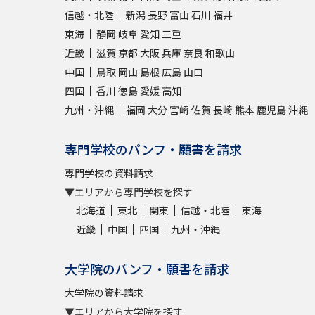
信越・北陸
新潟
長野
富山
石川
福井
東海
静岡
岐阜
愛知
三重
近畿
滋賀
京都
大阪
兵庫
奈良
和歌山
中国
鳥取
岡山
島根
広島
山口
四国
香川
徳島
愛媛
高知
九州・沖縄
福岡
大分
宮崎
佐賀
長崎
熊本
鹿児島
沖縄
専門学校のパンフ・願書を請求
専門学校の資料請求
▼エリアから専門学校を探す
北海道
東北
関東
信越・北陸
東海
近畿
中国
四国
九州・沖縄
大学院のパンフ・願書を請求
大学院の資料請求
▼エリアから大学院を探す