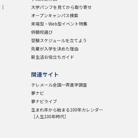
学
大学パンフを見てから取り寄せ
学問検索
オープンキャンパス検索
来場型・Web型イベント特集
併願校選び
受験スケジュールを立てよう
先輩が入学を決めた理由
野解説
学問の教科書
夢ナビライブ
新生活お役立ちガイド
関連サイト
テレメール全国一斉進学調査
夢ナビ
いて
このサイトについて
夢ナビライブ
生まれ年から始まる100年カレンダー
・発送状況の確認
テレメール
お支払いサイト
［人生100年時代］
問合せ先
テレメール進学カタログ
訂正のご案内