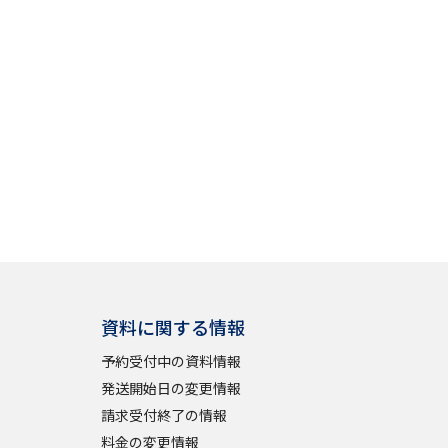
」の請求
高等学校卒業程度認定試験
格認定試験
大学検索
べる
資料に関する情報
ローバルに強い大学特集
予約受付中の資料情報
制度特集
デジタルパンフレット
発送開始日の変更情報
ジ（高3生用）
請求受付終了の情報
）
料金の変更情報