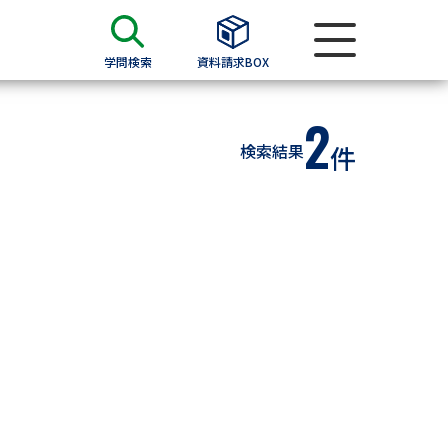
学問検索
資料請求BOX
2
資料検索
検索結果
件
求
願書
＆願書
過去問題集
求
留学・進学関連、塾・予備校