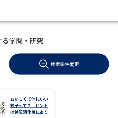
資料請求
する学問・研究
大学・短大の資料種類から請
検索条件変更
大学パンフ
学部・学科パンフ
総合型選抜・学校推薦型選抜 募集要項＆
大学入学共通テスト利用選抜の募集要項
大学・短大以外の資料から請
おいしくて体にいい
餃子って？ ヒント
専門学校の資料請求
大学院の資料請求
は糖質消化性にあり