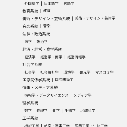
外国語学
日本語学
言語学
SELFBRAND特集ページ
教育
教育系統
美術・デザイン・芸術学
美術・デザイン・芸術系統
オープンキャンパスなどを調
音楽
音楽系統
法律・政治系統
オープンキャンパス検索
実施プログラ
法学
政治学
来場型・Web型イベント特集
夢ナビ
経済・経営・商学系統
経済学
経営学・商学
経営情報学
社会学系統
受験準備
社会学
社会福祉学
環境学
観光学
マスコミ学
国際関係学
国際関係学系統
情報・メディア系統
志望校・出願校を調べる
情報学・データサイエンス
メディア学
理学系統
併願校選び
受験スケジュールを立てよ
数学
物理学
化学
生物学
地球科学
テレメール全国一斉進学調査
新生活お
工学系統
機械工学
航空・宇宙工学
医用工学・生体工学