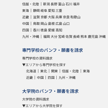
信越・北陸
新潟
長野
富山
石川
福井
東海
静岡
岐阜
愛知
三重
近畿
滋賀
京都
大阪
兵庫
奈良
和歌山
中国
鳥取
岡山
島根
広島
山口
四国
香川
徳島
愛媛
高知
九州・沖縄
福岡
大分
宮崎
佐賀
長崎
熊本
鹿児島
沖縄
専門学校のパンフ・願書を請求
専門学校の資料請求
▼エリアから専門学校を探す
北海道
東北
関東
信越・北陸
東海
近畿
中国
四国
九州・沖縄
大学院のパンフ・願書を請求
大学院の資料請求
▼エリアから大学院を探す