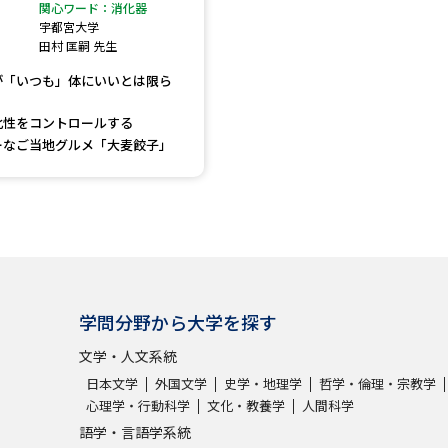
大学入学共通テスト「受験案内」の請求
関心ワード：消化器
宇都宮大学
大学入学共通テスト「受験上の配慮案内
田村 匡嗣 先生
幼稚園教員資格認定試験
小学校教員資
が「いつも」体にいいとは限ら
高等学校（情報）教員資格認定試験
化性をコントロールする
ーなご当地グルメ「大麦餃子」
大学研究
大学で学べる内容や特徴を調
学問分野から大学を探す
新増設大学・学部・学科特集
国際・グ
文学・人文系統
データサイエンス特集
奨学金・特待生
日本文学
外国文学
史学・地理学
哲学・倫理・宗教学
進路の３択
新学年スタート号特集ペー
心理学・行動科学
文化・教養学
人間科学
新学年スタート号特集ページ（高2生用
語学・言語学系統