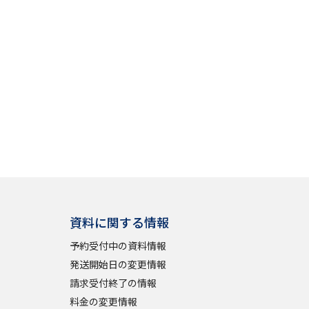
」の請求
高等学校卒業程度認定試験
格認定試験
大学検索
べる
資料に関する情報
ローバルに強い大学特集
予約受付中の資料情報
制度特集
デジタルパンフレット
発送開始日の変更情報
ジ（高3生用）
請求受付終了の情報
）
料金の変更情報