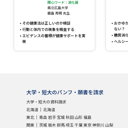
関心ワード：消化器
県立広島大学
鍛島 秀明 先生
その健康法は正しいのか検証
おかゆ
ない？
行動と体内での現象を精査する
糖質消
エビデンスの蓄積が健康サポートを実
現
ヘルシ
大学・短大のパンフ・願書を請求
大学・短大の資料請求
北海道
北海道
東北
青森
岩手
宮城
秋田
山形
福島
関東
茨城
栃木
群馬
埼玉
千葉
東京
神奈川
山梨