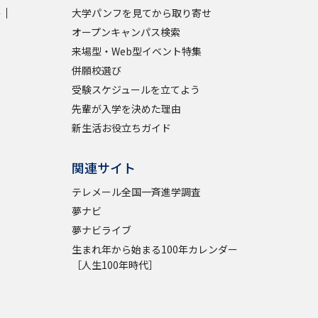
学
大学パンフを見てから取り寄せ
オープンキャンパス検索
学問検索
来場型・Web型イベント特集
併願校選び
受験スケジュールを立てよう
先輩が入学を決めた理由
野解説
学問の教科書
夢ナビライブ
新生活お役立ちガイド
関連サイト
テレメール全国一斉進学調査
夢ナビ
夢ナビライブ
いて
このサイトについて
生まれ年から始まる100年カレンダー
・発送状況の確認
テレメール
お支払いサイト
［人生100年時代］
問合せ先
テレメール進学カタログ
訂正のご案内