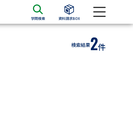
学問検索
資料請求BOX
2
資料検索
検索結果
件
求
願書
＆願書
過去問題集
求
留学・進学関連、塾・予備校