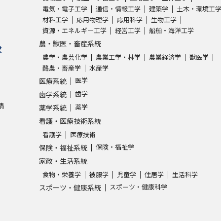
電気・電子工学
通信・情報工学
建築学
土木・環境工
材料工学
応用物理学
応用科学
生物工学
学問発見
資源・エネルギー工学
経営工学
船舶・海洋工学
農・獣医・畜産系統
求
農学・農芸化学
農業工学・林学
農業経済学
獣医学
大学で学びたい学問発見
酪農・畜産学
水産学
医学
医療系統
学問のミニ講義「夢ナビ講義」
学問分
歯学
歯学系統
請
薬学
薬学系統
看護・医療技術系統
ユーザーサポート
看護学
医療技術
保険・福祉学
保険・福祉系統
家政・生活系統
Ｑ＆Ａ よくあるご質問
大学進学IDにつ
食物・栄養学
被服学
児童学
住居学
生活科学
資料の料金の
お支払いについて
受付内容
スポーツ・健康科学
スポーツ・健康系統
個人情報取扱規定
特定商取引表記
お
受験情報リンク