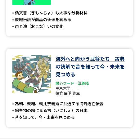
専門学校の資料請求
大学院の資料請求
偽文書（ぎもんじょ）も大事な分析材料
大学入学共通テスト「受験案
留学・進学関連、塾・予備校
義経伝説が商品の価値を高める
内」の請求
声と演（おこな）いの文化
大学入学共通テスト「受験上の
高等学校卒業程度認定試験
配慮案内」の請求
幼稚園教員資格認定試験
小学校教員資格認定試験
海外へと向かう武将たち 古典
の読解で昔を知って今・未来を
高等学校（情報）教員資格認定
試験
見つめる
関心ワード：源義経
中京大学
徳竹 由明 先生
大学研究
大学検索
為朝、義経、朝比奈義秀に共通する海外逃亡伝説
絵巻物の絵に見る古（いにしえ）の日本
昔を知って、今・未来を見つめる
大学で学べる内容や特徴を調べる
国際・グローバルに強い大学特
新増設大学・学部・学科特集
集