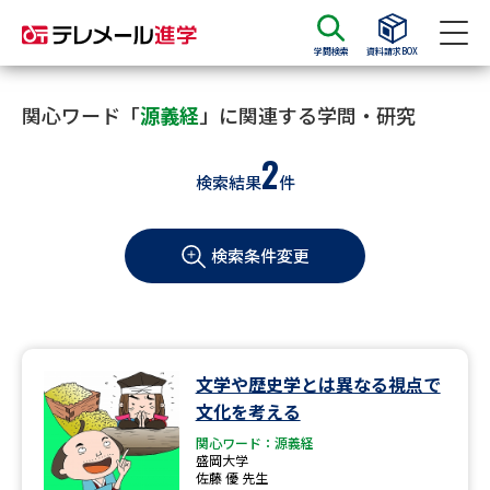
学問検索
資料請求BOX
資料請求
資料検索
関心ワード「
源義経
」に関連する学問・研究
2
検索結果
件
大学・短大の資料種類から請求
検索条件変更
大学パンフ
学部・学科パンフ
総合型選抜・学校推薦型選抜 募
大学入学共通テスト利用選抜の
集要項＆願書
募集要項＆願書
過去問題集
文学や歴史学とは異なる視点で
文化を考える
大学・短大以外の資料から請求
関心ワード：源義経
盛岡大学
佐藤 優 先生