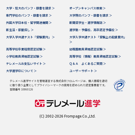
大学・短大のパンフ・願書を請求 ＞
オープンキャンパス検索 ＞
データサイエンス特集
奨学金・特待生制度特集
専門学校のパンフ・願書を請求 ＞
大学院のパンフ・願書を請求 ＞
外国大学日本校・留学関連機関 ＞
新聞奨学会・進学情報誌 ＞
デジタルパンフレット
進路の３択
新生活・部屋探し ＞
進学塾・予備校、高卒認定予備校 ＞
大学入学共通テスト「受験案内」 ＞
大学入学共通テスト「受験上の配慮案内」
＞
新学年スタート号特集ページ
新学年スタート号特集ページ
（高3生用）
（高2生用）
高等学校卒業程度認定試験 ＞
幼稚園教員資格認定試験 ＞
小学校教員資格認定試験 ＞
高等学校（情報）教員資格認定試験 ＞
SELFBRAND特集ページ
テレメールお支払いサイト ＞
Ｑ＆Ａ よくあるご質問 ＞
大学進学IDについて ＞
ユーザーサポート ＞
オープンキャンパスなどを調べる
テレメール進学サイトを管理運営する株式会社フロムページは、個人情報を適切
に取り扱う企業としてプライバシーマークの使用を認められた認定事業者です。
登録番号 10860126
オープンキャンパス検索
実施プログラムから探す
来場型・Web型イベント特集
夢ナビライブ
(C) 2002-2026 Frompage.Co.,Ltd.