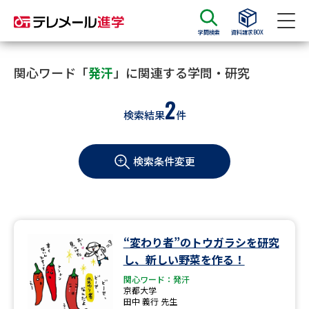
学問検索
資料請求BOX
資料請求
資料検索
関心ワード「
発汗
」に関連する学問・研究
2
検索結果
件
大学・短大の資料種類から請求
検索条件変更
大学パンフ
学部・学科パンフ
総合型選抜・学校推薦型選抜 募
大学入学共通テスト利用選抜の
集要項＆願書
募集要項＆願書
過去問題集
“変わり者”のトウガラシを研究
し、新しい野菜を作る！
大学・短大以外の資料から請求
関心ワード：発汗
京都大学
田中 義行 先生