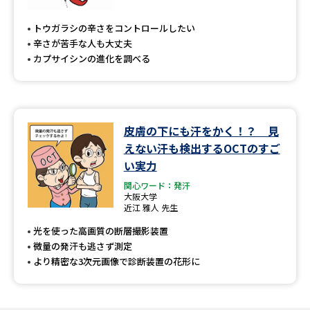
専門学校の資料請求
大学院の資料請求
トウガラシの辛さをコントロールしたい
大学入学共通テスト「受験案
留学・進学関連、塾・予備校
辛さが苦手な人も大丈夫
内」の請求
カプサイシンの進化を調べる
大学入学共通テスト「受験上の
高等学校卒業程度認定試験
配慮案内」の請求
幼稚園教員資格認定試験
小学校教員資格認定試験
皮膚の下にも汗をかく！？ 見
えない汗も検出するOCTのすご
高等学校（情報）教員資格認定
試験
い実力
関心ワード：発汗
大阪大学
近江 雅人 先生
大学研究
大学検索
光を使った高画質の断層撮影装置
微量の発汗も逃さず測定
より精密な3次元画像で診断装置の花形に
大学で学べる内容や特徴を調べる
国際・グローバルに強い大学特
新増設大学・学部・学科特集
集