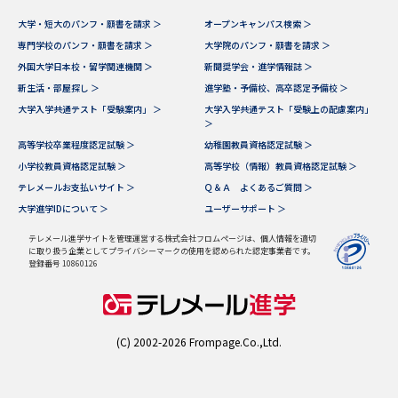
大学・短大のパンフ・願書を請求 ＞
オープンキャンパス検索 ＞
データサイエンス特集
奨学金・特待生制度特集
専門学校のパンフ・願書を請求 ＞
大学院のパンフ・願書を請求 ＞
外国大学日本校・留学関連機関 ＞
新聞奨学会・進学情報誌 ＞
デジタルパンフレット
進路の３択
新生活・部屋探し ＞
進学塾・予備校、高卒認定予備校 ＞
大学入学共通テスト「受験案内」 ＞
大学入学共通テスト「受験上の配慮案内」
＞
新学年スタート号特集ページ
新学年スタート号特集ページ
（高3生用）
（高2生用）
高等学校卒業程度認定試験 ＞
幼稚園教員資格認定試験 ＞
小学校教員資格認定試験 ＞
高等学校（情報）教員資格認定試験 ＞
SELFBRAND特集ページ
テレメールお支払いサイト ＞
Ｑ＆Ａ よくあるご質問 ＞
大学進学IDについて ＞
ユーザーサポート ＞
オープンキャンパスなどを調べる
テレメール進学サイトを管理運営する株式会社フロムページは、個人情報を適切
に取り扱う企業としてプライバシーマークの使用を認められた認定事業者です。
登録番号 10860126
オープンキャンパス検索
実施プログラムから探す
来場型・Web型イベント特集
夢ナビライブ
(C) 2002-2026 Frompage.Co.,Ltd.