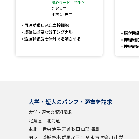
関心ワード：発生学
金沢大学
小林 功 先生
再現が難しい造血幹細胞
成熟に必要な分子シグナル
脳が機
造血幹細胞を体外で増殖させる
神経細
神経幹
大学・短大のパンフ・願書を請求
大学・短大の資料請求
北海道
北海道
東北
青森
岩手
宮城
秋田
山形
福島
関東
茨城
栃木
群馬
埼玉
千葉
東京
神奈川
山梨