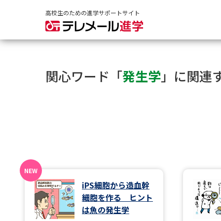
高校生のための進学サポートサイト
関心ワード「
発生学
」に関連
iPS細胞から造血幹
細胞を作る ヒント
は魚の発生学