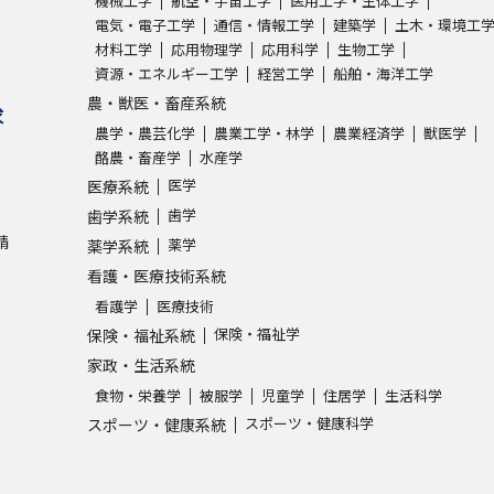
機械工学
航空・宇宙工学
医用工学・生体工学
電気・電子工学
通信・情報工学
建築学
土木・環境工
材料工学
応用物理学
応用科学
生物工学
学問発見
資源・エネルギー工学
経営工学
船舶・海洋工学
農・獣医・畜産系統
求
農学・農芸化学
農業工学・林学
農業経済学
獣医学
大学で学びたい学問発見
酪農・畜産学
水産学
医学
医療系統
学問のミニ講義「夢ナビ講義」
学問分
歯学
歯学系統
請
薬学
薬学系統
看護・医療技術系統
ユーザーサポート
看護学
医療技術
保険・福祉学
保険・福祉系統
Ｑ＆Ａ よくあるご質問
大学進学IDにつ
家政・生活系統
食物・栄養学
被服学
児童学
住居学
生活科学
資料の料金の
お支払いについて
受付内容
スポーツ・健康科学
スポーツ・健康系統
個人情報取扱規定
特定商取引表記
お
受験情報リンク