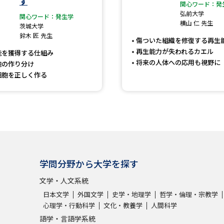
す
大学入学共通テスト「受験案内」の請求
関心ワード：発
弘前大学
関心ワード：発生学
大学入学共通テスト「受験上の配慮案内
横山 仁 先生
茨城大学
鈴木 匠 先生
幼稚園教員資格認定試験
小学校教員資
傷ついた組織を修復する再生
再生能力が失われるカエル
能を獲得する仕組み
高等学校（情報）教員資格認定試験
将来の人体への応用も視野に
胞の作り分け
細胞を正しく作る
大学研究
大学で学べる内容や特徴を調
学問分野から大学を探す
新増設大学・学部・学科特集
国際・グ
文学・人文系統
データサイエンス特集
奨学金・特待生
日本文学
外国文学
史学・地理学
哲学・倫理・宗教学
進路の３択
新学年スタート号特集ペー
心理学・行動科学
文化・教養学
人間科学
新学年スタート号特集ページ（高2生用
語学・言語学系統