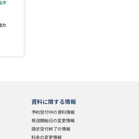
生学
」の請求
高等学校卒業程度認定試験
格認定試験
能力
大学検索
べる
資料に関する情報
ローバルに強い大学特集
予約受付中の資料情報
制度特集
デジタルパンフレット
発送開始日の変更情報
ジ（高3生用）
請求受付終了の情報
）
料金の変更情報