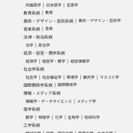
外国語学
日本語学
言語学
SELFBRAND特集ページ
教育
教育系統
美術・デザイン・芸術学
美術・デザイン・芸術系統
オープンキャンパスなどを調
音楽
音楽系統
法律・政治系統
オープンキャンパス検索
実施プログラ
法学
政治学
来場型・Web型イベント特集
夢ナビ
経済・経営・商学系統
経済学
経営学・商学
経営情報学
社会学系統
受験準備
社会学
社会福祉学
環境学
観光学
マスコミ学
国際関係学
国際関係学系統
情報・メディア系統
志望校・出願校を調べる
情報学・データサイエンス
メディア学
理学系統
併願校選び
受験スケジュールを立てよ
数学
物理学
化学
生物学
地球科学
テレメール全国一斉進学調査
新生活お
工学系統