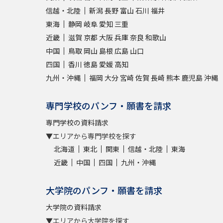
信越・北陸
新潟
長野
富山
石川
福井
東海
静岡
岐阜
愛知
三重
近畿
滋賀
京都
大阪
兵庫
奈良
和歌山
中国
鳥取
岡山
島根
広島
山口
四国
香川
徳島
愛媛
高知
九州・沖縄
福岡
大分
宮崎
佐賀
長崎
熊本
鹿児島
沖縄
専門学校のパンフ・願書を請求
専門学校の資料請求
▼エリアから専門学校を探す
北海道
東北
関東
信越・北陸
東海
近畿
中国
四国
九州・沖縄
大学院のパンフ・願書を請求
大学院の資料請求
▼エリアから大学院を探す