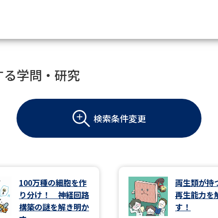
資料請求
する学問・研究
大学・短大の資料種類から請
検索条件変更
大学パンフ
学部・学科パンフ
総合型選抜・学校推薦型選抜 募集要項＆
大学入学共通テスト利用選抜の募集要項
大学・短大以外の資料から請
100万種の細胞を作
両生類が持
り分け！ 神経回路
再生能力を
専門学校の資料請求
大学院の資料請求
構築の謎を解き明か
す！