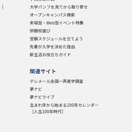
学
大学パンフを見てから取り寄せ
学問検索
オープンキャンパス検索
来場型・Web型イベント特集
併願校選び
受験スケジュールを立てよう
先輩が入学を決めた理由
野解説
学問の教科書
夢ナビライブ
新生活お役立ちガイド
関連サイト
テレメール全国一斉進学調査
夢ナビ
いて
このサイトについて
夢ナビライブ
生まれ年から始まる100年カレンダー
・発送状況の確認
テレメール
お支払いサイト
［人生100年時代］
問合せ先
テレメール進学カタログ
訂正のご案内