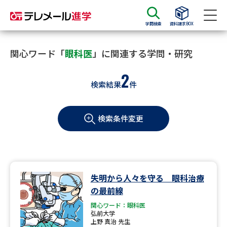
学問検索
資料請求BOX
資料請求
資料検索
関心ワード「
眼科医
」に関連する学問・研究
2
検索結果
件
大学・短大の資料種類から請求
検索条件変更
大学パンフ
学部・学科パンフ
総合型選抜・学校推薦型選抜 募
大学入学共通テスト利用選抜の
集要項＆願書
募集要項＆願書
過去問題集
失明から人々を守る 眼科治療
の最前線
大学・短大以外の資料から請求
関心ワード：眼科医
弘前大学
上野 真治 先生