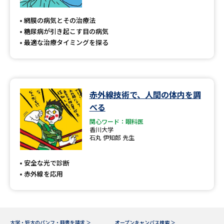
専門学校の資料請求
大学院の資料請求
網膜の病気とその治療法
大学入学共通テスト「受験案
留学・進学関連、塾・予備校
糖尿病が引き起こす目の病気
内」の請求
最適な治療タイミングを探る
大学入学共通テスト「受験上の
高等学校卒業程度認定試験
配慮案内」の請求
幼稚園教員資格認定試験
小学校教員資格認定試験
赤外線技術で、人間の体内を調
べる
高等学校（情報）教員資格認定
試験
関心ワード：眼科医
香川大学
石丸 伊知郎 先生
大学研究
大学検索
安全な光で診断
赤外線を応用
大学で学べる内容や特徴を調べる
国際・グローバルに強い大学特
新増設大学・学部・学科特集
集
大学・短大のパンフ・願書を請求 ＞
オープンキャンパス検索 ＞