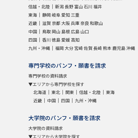
信越・北陸
新潟
長野
富山
石川
福井
東海
静岡
岐阜
愛知
三重
近畿
滋賀
京都
大阪
兵庫
奈良
和歌山
中国
鳥取
岡山
島根
広島
山口
四国
香川
徳島
愛媛
高知
九州・沖縄
福岡
大分
宮崎
佐賀
長崎
熊本
鹿児島
沖縄
専門学校のパンフ・願書を請求
専門学校の資料請求
▼エリアから専門学校を探す
北海道
東北
関東
信越・北陸
東海
近畿
中国
四国
九州・沖縄
大学院のパンフ・願書を請求
大学院の資料請求
▼エリアから大学院を探す