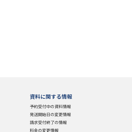
」の請求
高等学校卒業程度認定試験
格認定試験
大学検索
べる
資料に関する情報
ローバルに強い大学特集
予約受付中の資料情報
制度特集
デジタルパンフレット
発送開始日の変更情報
ジ（高3生用）
請求受付終了の情報
）
料金の変更情報