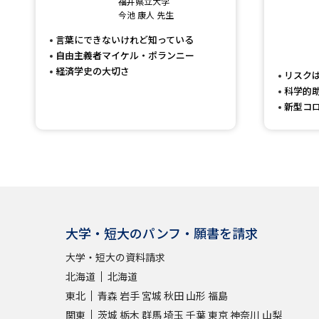
福井県立大学
今池 康人 先生
言葉にできないけれど知っている
自由主義者マイケル・ポランニー
経済学史の大切さ
リスク
科学的
新型コ
大学・短大のパンフ・願書を請求
大学・短大の資料請求
北海道
北海道
東北
青森
岩手
宮城
秋田
山形
福島
関東
茨城
栃木
群馬
埼玉
千葉
東京
神奈川
山梨