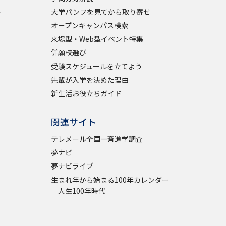
学
大学パンフを見てから取り寄せ
学問検索
オープンキャンパス検索
来場型・Web型イベント特集
併願校選び
受験スケジュールを立てよう
先輩が入学を決めた理由
野解説
学問の教科書
夢ナビライブ
新生活お役立ちガイド
関連サイト
テレメール全国一斉進学調査
夢ナビ
いて
このサイトについて
夢ナビライブ
生まれ年から始まる100年カレンダー
・発送状況の確認
テレメール
お支払いサイト
［人生100年時代］
問合せ先
テレメール進学カタログ
訂正のご案内