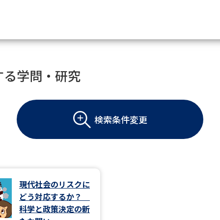
資料請求
する学問・研究
大学・短大の資料種類から請
検索条件変更
大学パンフ
学部・学科パンフ
総合型選抜・学校推薦型選抜 募集要項＆
大学入学共通テスト利用選抜の募集要項
大学・短大以外の資料から請
現代社会のリスクに
どう対応するか？
専門学校の資料請求
大学院の資料請求
科学と政策決定の新