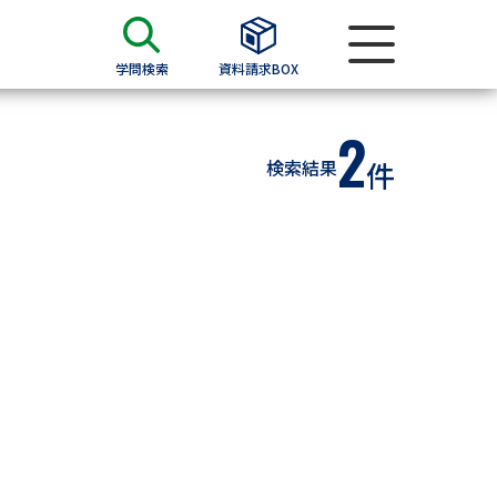
学問検索
資料請求BOX
2
資料検索
検索結果
件
求
願書
＆願書
過去問題集
求
留学・進学関連、塾・予備校