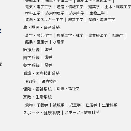
機械工学
航空・宇宙工学
医用工学・生体工学
電気・電子工学
通信・情報工学
建築学
土木・環境工
材料工学
応用物理学
応用科学
生物工学
学問発見
資源・エネルギー工学
経営工学
船舶・海洋工学
農・獣医・畜産系統
求
農学・農芸化学
農業工学・林学
農業経済学
獣医学
大学で学びたい学問発見
酪農・畜産学
水産学
医学
医療系統
学問のミニ講義「夢ナビ講義」
学問分
歯学
歯学系統
請
薬学
薬学系統
看護・医療技術系統
ユーザーサポート
看護学
医療技術
保険・福祉学
保険・福祉系統
Ｑ＆Ａ よくあるご質問
大学進学IDにつ
家政・生活系統
食物・栄養学
被服学
児童学
住居学
生活科学
資料の料金の
お支払いについて
受付内容
スポーツ・健康科学
スポーツ・健康系統
個人情報取扱規定
特定商取引表記
お
受験情報リンク