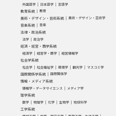
外国語学
日本語学
言語学
SELFBRAND特集ページ
教育
教育系統
美術・デザイン・芸術学
美術・デザイン・芸術系統
オープンキャンパスなどを調
音楽
音楽系統
法律・政治系統
オープンキャンパス検索
実施プログラ
法学
政治学
来場型・Web型イベント特集
夢ナビ
経済・経営・商学系統
経済学
経営学・商学
経営情報学
社会学系統
受験準備
社会学
社会福祉学
環境学
観光学
マスコミ学
国際関係学
国際関係学系統
情報・メディア系統
志望校・出願校を調べる
情報学・データサイエンス
メディア学
理学系統
併願校選び
受験スケジュールを立てよ
数学
物理学
化学
生物学
地球科学
テレメール全国一斉進学調査
新生活お
工学系統