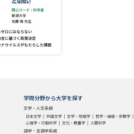
たな問い
大学入学共通テスト「受験案内」の請求
関心ワード：科学者
大学入学共通テスト「受験上の配慮案内
新潟大学
佐藤 靖 先生
幼稚園教員資格認定試験
小学校教員資
はゼロにはならない
高等学校（情報）教員資格認定試験
助言に基づく政策決定
ロナウイルスがもたらした課題
大学研究
大学で学べる内容や特徴を調
学問分野から大学を探す
新増設大学・学部・学科特集
国際・グ
文学・人文系統
データサイエンス特集
奨学金・特待生
日本文学
外国文学
史学・地理学
哲学・倫理・宗教学
進路の３択
新学年スタート号特集ペー
心理学・行動科学
文化・教養学
人間科学
新学年スタート号特集ページ（高2生用
語学・言語学系統