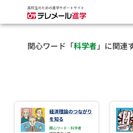
高校生のための進学サポートサイト
関心ワード「
科学者
」に関連
経済理論のつながり
を知る
関心ワード：科学者