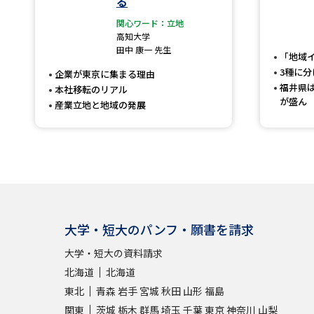
る
関心ワード：立地
高知大学
田中 康一 先生
「地域
3種に
企業が東京に集まる理由
福井県
本社移転のリアル
が盛ん
産業立地と地域の発展
大学・短大のパンフ・願書を請求
大学・短大の資料請求
北海道
北海道
東北
青森
岩手
宮城
秋田
山形
福島
関東
茨城
栃木
群馬
埼玉
千葉
東京
神奈川
山梨