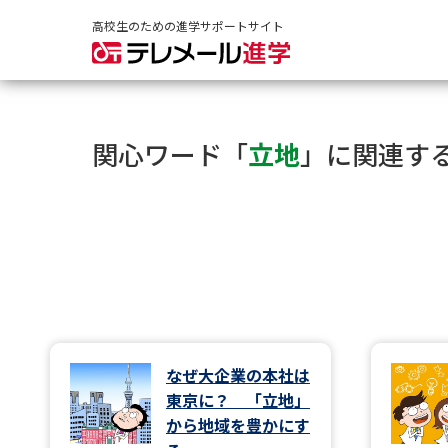
高校生のための進学サポートサイト
関心ワード「
立地
」に関連す
なぜ大企業の本社は
東京に？ 「立地」
から地域を豊かにす