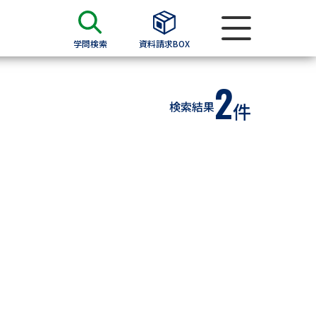
学問検索
資料請求BOX
2
資料検索
検索結果
件
求
願書
＆願書
過去問題集
求
留学・進学関連、塾・予備校