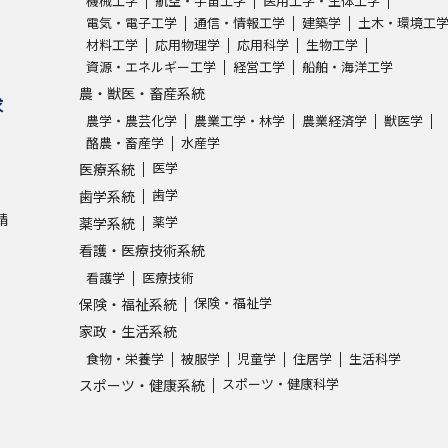
機械工学
航空・宇宙工学
医用工学・生体工学
電気・電子工学
通信・情報工学
建築学
土木・環境工
材料工学
応用物理学
応用科学
生物工学
学問発見
資源・エネルギー工学
経営工学
船舶・海洋工学
農・獣医・畜産系統
求
農学・農芸化学
農業工学・林学
農業経済学
獣医学
大学で学びたい学問発見
酪農・畜産学
水産学
医学
医療系統
学問のミニ講義「夢ナビ講義」
学問分
歯学
歯学系統
請
薬学
薬学系統
看護・医療技術系統
ユーザーサポート
看護学
医療技術
保険・福祉学
保険・福祉系統
Ｑ＆Ａ よくあるご質問
大学進学IDにつ
家政・生活系統
食物・栄養学
被服学
児童学
住居学
生活科学
資料の料金の
お支払いについて
受付内容
スポーツ・健康科学
スポーツ・健康系統
個人情報取扱規定
特定商取引表記
お
受験情報リンク