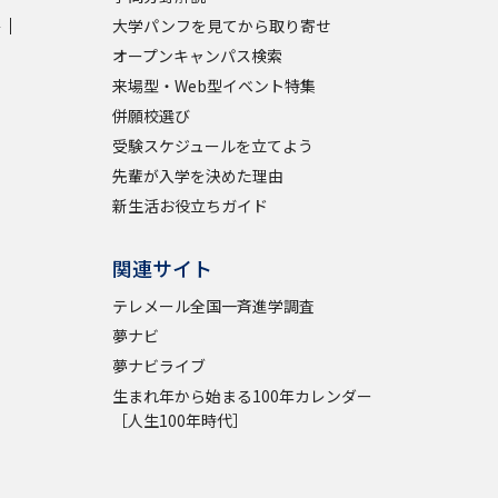
学
大学パンフを見てから取り寄せ
学問検索
オープンキャンパス検索
来場型・Web型イベント特集
併願校選び
受験スケジュールを立てよう
先輩が入学を決めた理由
野解説
学問の教科書
夢ナビライブ
新生活お役立ちガイド
関連サイト
テレメール全国一斉進学調査
夢ナビ
いて
このサイトについて
夢ナビライブ
生まれ年から始まる100年カレンダー
・発送状況の確認
テレメール
お支払いサイト
［人生100年時代］
問合せ先
テレメール進学カタログ
訂正のご案内