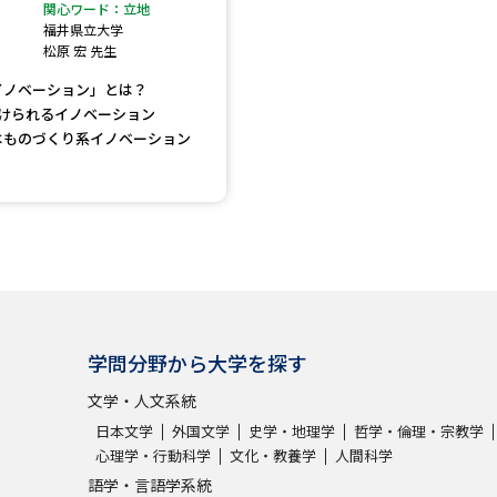
大学入学共通テスト「受験案内」の請求
関心ワード：立地
福井県立大学
大学入学共通テスト「受験上の配慮案内
松原 宏 先生
幼稚園教員資格認定試験
小学校教員資
イノベーション」とは？
分けられるイノベーション
高等学校（情報）教員資格認定試験
はものづくり系イノベーション
大学研究
大学で学べる内容や特徴を調
学問分野から大学を探す
新増設大学・学部・学科特集
国際・グ
文学・人文系統
データサイエンス特集
奨学金・特待生
日本文学
外国文学
史学・地理学
哲学・倫理・宗教学
進路の３択
新学年スタート号特集ペー
心理学・行動科学
文化・教養学
人間科学
新学年スタート号特集ページ（高2生用
語学・言語学系統