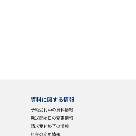
」の請求
高等学校卒業程度認定試験
格認定試験
大学検索
べる
資料に関する情報
ローバルに強い大学特集
予約受付中の資料情報
制度特集
デジタルパンフレット
発送開始日の変更情報
ジ（高3生用）
請求受付終了の情報
）
料金の変更情報