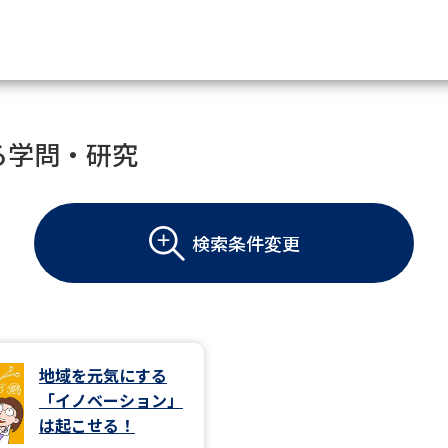
資料請求
る学問・研究
大学・短大の資料種類から請
検索条件変更
大学パンフ
学部・学科パンフ
総合型選抜・学校推薦型選抜 募集要項＆
大学入学共通テスト利用選抜の募集要項
大学・短大以外の資料から請
地域を元気にする
「イノベーション」
専門学校の資料請求
大学院の資料請求
は起こせる！