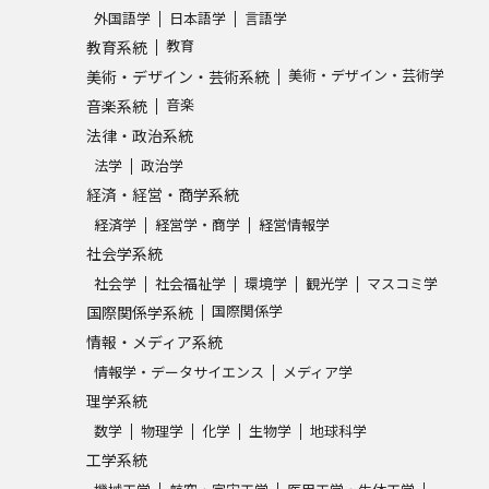
外国語学
日本語学
言語学
SELFBRAND特集ページ
教育
教育系統
美術・デザイン・芸術学
美術・デザイン・芸術系統
オープンキャンパスなどを調
音楽
音楽系統
法律・政治系統
オープンキャンパス検索
実施プログラ
法学
政治学
来場型・Web型イベント特集
夢ナビ
経済・経営・商学系統
経済学
経営学・商学
経営情報学
社会学系統
受験準備
社会学
社会福祉学
環境学
観光学
マスコミ学
国際関係学
国際関係学系統
情報・メディア系統
志望校・出願校を調べる
情報学・データサイエンス
メディア学
理学系統
併願校選び
受験スケジュールを立てよ
数学
物理学
化学
生物学
地球科学
テレメール全国一斉進学調査
新生活お
工学系統