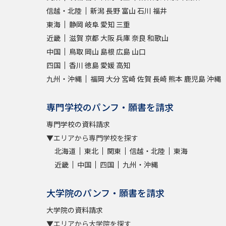
信越・北陸
新潟
長野
富山
石川
福井
東海
静岡
岐阜
愛知
三重
近畿
滋賀
京都
大阪
兵庫
奈良
和歌山
中国
鳥取
岡山
島根
広島
山口
四国
香川
徳島
愛媛
高知
九州・沖縄
福岡
大分
宮崎
佐賀
長崎
熊本
鹿児島
沖縄
専門学校のパンフ・願書を請求
専門学校の資料請求
▼エリアから専門学校を探す
北海道
東北
関東
信越・北陸
東海
近畿
中国
四国
九州・沖縄
大学院のパンフ・願書を請求
大学院の資料請求
▼エリアから大学院を探す