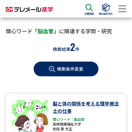
学問検索
資料請求BOX
資料請求
資料検索
関心ワード「
脳血管
」に関連する学問・研究
2
検索結果
件
大学・短大の資料種類から請求
検索条件変更
大学パンフ
学部・学科パンフ
総合型選抜・学校推薦型選抜 募
大学入学共通テスト利用選抜の
集要項＆願書
募集要項＆願書
過去問題集
脳と体の関係を考える理学療法
士の仕事
大学・短大以外の資料から請求
関心ワード：脳血管
高崎健康福祉大学
吉田 剛 先生