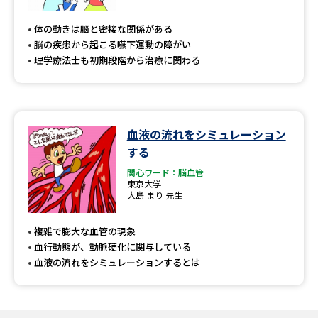
専門学校の資料請求
大学院の資料請求
体の動きは脳と密接な関係がある
大学入学共通テスト「受験案
留学・進学関連、塾・予備校
脳の疾患から起こる嚥下運動の障がい
内」の請求
理学療法士も初期段階から治療に関わる
大学入学共通テスト「受験上の
高等学校卒業程度認定試験
配慮案内」の請求
幼稚園教員資格認定試験
小学校教員資格認定試験
血液の流れをシミュレーション
する
高等学校（情報）教員資格認定
試験
関心ワード：脳血管
東京大学
大島 まり 先生
大学研究
大学検索
複雑で膨大な血管の現象
血行動態が、動脈硬化に関与している
血液の流れをシミュレーションするとは
大学で学べる内容や特徴を調べる
国際・グローバルに強い大学特
新増設大学・学部・学科特集
集