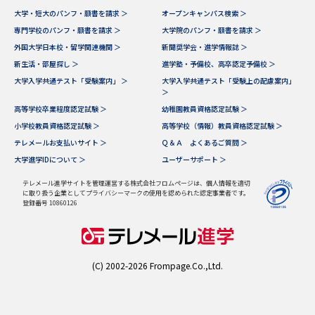
大学・短大のパンフ・願書を請求 ＞
オープンキャンパス検索 ＞
データサイエンス特集
奨学金・特待生制度特集
専門学校のパンフ・願書を請求 ＞
大学院のパンフ・願書を請求 ＞
外国大学日本校・留学関連機関 ＞
新聞奨学会・進学情報誌 ＞
新生活・部屋探し ＞
進学塾・予備校、高卒認定予備校 ＞
デジタルパンフレット
進路の３択
大学入学共通テスト「受験案内」 ＞
大学入学共通テスト「受験上の配慮案内」
＞
新学年スタート号特集ページ
新学年スタート号特集ページ
高等学校卒業程度認定試験 ＞
幼稚園教員資格認定試験 ＞
（高3生用）
（高2生用）
小学校教員資格認定試験 ＞
高等学校（情報）教員資格認定試験 ＞
テレメールお支払いサイト ＞
Ｑ＆Ａ よくあるご質問 ＞
SELFBRAND特集ページ
大学進学IDについて ＞
ユーザーサポート ＞
オープンキャンパスなどを調べる
テレメール進学サイトを管理運営する株式会社フロムページは、個人情報を適切
に取り扱う企業としてプライバシーマークの使用を認められた認定事業者です。
登録番号 10860126
オープンキャンパス検索
実施プログラムから探す
来場型・Web型イベント特集
夢ナビライブ
(C) 2002-2026 Frompage.Co.,Ltd.