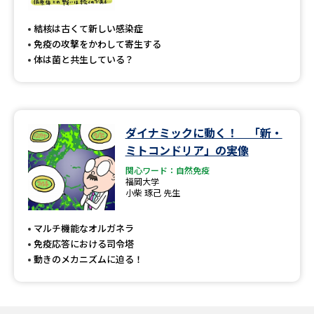
専門学校の資料請求
大学院の資料請求
結核は古くて新しい感染症
大学入学共通テスト「受験案
留学・進学関連、塾・予備校
免疫の攻撃をかわして寄生する
内」の請求
体は菌と共生している？
大学入学共通テスト「受験上の
高等学校卒業程度認定試験
配慮案内」の請求
幼稚園教員資格認定試験
小学校教員資格認定試験
ダイナミックに動く！ 「新・
ミトコンドリア」の実像
高等学校（情報）教員資格認定
試験
関心ワード：自然免疫
福岡大学
小柴 琢己 先生
大学研究
大学検索
マルチ機能なオルガネラ
免疫応答における司令塔
動きのメカニズムに迫る！
大学で学べる内容や特徴を調べる
国際・グローバルに強い大学特
新増設大学・学部・学科特集
集