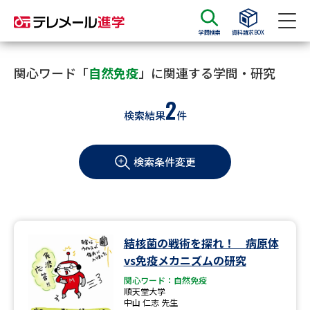
学問検索
資料請求BOX
資料請求
資料検索
関心ワード「
自然免疫
」に関連する学問・研究
2
検索結果
件
大学・短大の資料種類から請求
検索条件変更
大学パンフ
学部・学科パンフ
総合型選抜・学校推薦型選抜 募
大学入学共通テスト利用選抜の
集要項＆願書
募集要項＆願書
過去問題集
結核菌の戦術を探れ！ 病原体
vs免疫メカニズムの研究
大学・短大以外の資料から請求
関心ワード：自然免疫
順天堂大学
中山 仁志 先生