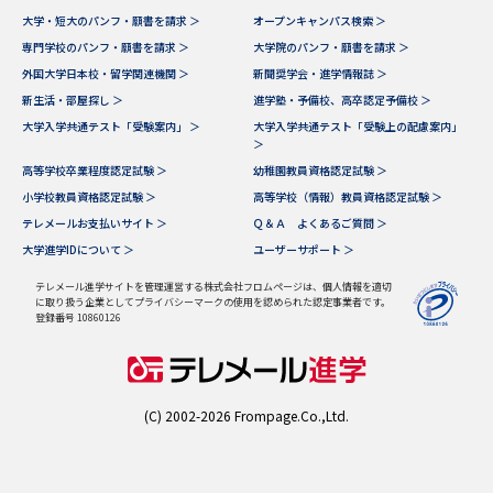
大学・短大のパンフ・願書を請求 ＞
オープンキャンパス検索 ＞
データサイエンス特集
奨学金・特待生制度特集
専門学校のパンフ・願書を請求 ＞
大学院のパンフ・願書を請求 ＞
外国大学日本校・留学関連機関 ＞
新聞奨学会・進学情報誌 ＞
新生活・部屋探し ＞
進学塾・予備校、高卒認定予備校 ＞
デジタルパンフレット
進路の３択
大学入学共通テスト「受験案内」 ＞
大学入学共通テスト「受験上の配慮案内」
＞
新学年スタート号特集ページ
新学年スタート号特集ページ
高等学校卒業程度認定試験 ＞
幼稚園教員資格認定試験 ＞
（高3生用）
（高2生用）
小学校教員資格認定試験 ＞
高等学校（情報）教員資格認定試験 ＞
テレメールお支払いサイト ＞
Ｑ＆Ａ よくあるご質問 ＞
SELFBRAND特集ページ
大学進学IDについて ＞
ユーザーサポート ＞
オープンキャンパスなどを調べる
テレメール進学サイトを管理運営する株式会社フロムページは、個人情報を適切
に取り扱う企業としてプライバシーマークの使用を認められた認定事業者です。
登録番号 10860126
オープンキャンパス検索
実施プログラムから探す
来場型・Web型イベント特集
夢ナビライブ
(C) 2002-2026 Frompage.Co.,Ltd.