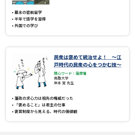
専門学校の資料請求
大学院の資料請求
幕末の密航留学
大学入学共通テスト「受験案
留学・進学関連、塾・予備校
半年で語学を習得
内」の請求
外国での学び
大学入学共通テスト「受験上の
高等学校卒業程度認定試験
配慮案内」の請求
幼稚園教員資格認定試験
小学校教員資格認定試験
民衆は褒めて統治せよ！ ～江
戸時代の民衆の心をつかむ技～
高等学校（情報）教員資格認定
試験
関心ワード：薩摩藩
鳥取大学
岸本 覚 先生
大学研究
大学検索
藩政の求心力は祖先の権威だった
「褒めること」は君主の仕事
褒賞制度から見える、時代の価値観
大学で学べる内容や特徴を調べる
国際・グローバルに強い大学特
新増設大学・学部・学科特集
集