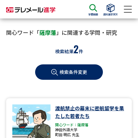
学問検索
資料請求BOX
資料請求
資料検索
関心ワード「
薩摩藩
」に関連する学問・研究
2
検索結果
件
大学・短大の資料種類から請求
検索条件変更
大学パンフ
学部・学科パンフ
総合型選抜・学校推薦型選抜 募
大学入学共通テスト利用選抜の
集要項＆願書
募集要項＆願書
過去問題集
渡航禁止の幕末に密航留学を果
たした若者たち
大学・短大以外の資料から請求
関心ワード：薩摩藩
神田外語大学
町田 明広 先生