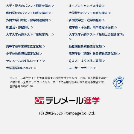
大学・短大のパンフ・願書を請求 ＞
オープンキャンパス検索 ＞
データサイエンス特集
奨学金・特待生制度特集
専門学校のパンフ・願書を請求 ＞
大学院のパンフ・願書を請求 ＞
外国大学日本校・留学関連機関 ＞
新聞奨学会・進学情報誌 ＞
新生活・部屋探し ＞
進学塾・予備校、高卒認定予備校 ＞
デジタルパンフレット
進路の３択
大学入学共通テスト「受験案内」 ＞
大学入学共通テスト「受験上の配慮案内」
＞
新学年スタート号特集ページ
新学年スタート号特集ページ
高等学校卒業程度認定試験 ＞
幼稚園教員資格認定試験 ＞
（高3生用）
（高2生用）
小学校教員資格認定試験 ＞
高等学校（情報）教員資格認定試験 ＞
テレメールお支払いサイト ＞
Ｑ＆Ａ よくあるご質問 ＞
SELFBRAND特集ページ
大学進学IDについて ＞
ユーザーサポート ＞
オープンキャンパスなどを調べる
テレメール進学サイトを管理運営する株式会社フロムページは、個人情報を適切
に取り扱う企業としてプライバシーマークの使用を認められた認定事業者です。
登録番号 10860126
オープンキャンパス検索
実施プログラムから探す
来場型・Web型イベント特集
夢ナビライブ
(C) 2002-2026 Frompage.Co.,Ltd.