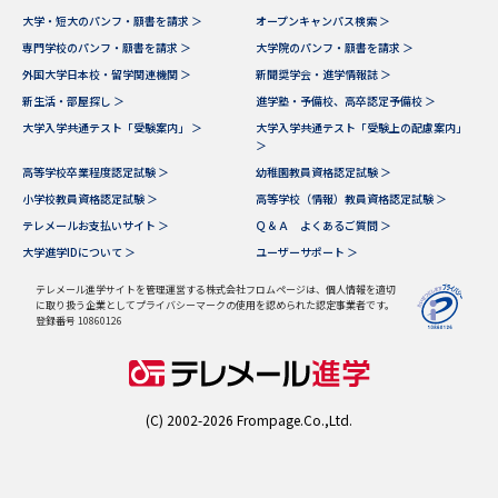
大学・短大のパンフ・願書を請求 ＞
オープンキャンパス検索 ＞
データサイエンス特集
奨学金・特待生制度特集
専門学校のパンフ・願書を請求 ＞
大学院のパンフ・願書を請求 ＞
外国大学日本校・留学関連機関 ＞
新聞奨学会・進学情報誌 ＞
新生活・部屋探し ＞
進学塾・予備校、高卒認定予備校 ＞
デジタルパンフレット
進路の３択
大学入学共通テスト「受験案内」 ＞
大学入学共通テスト「受験上の配慮案内」
＞
新学年スタート号特集ページ
新学年スタート号特集ページ
高等学校卒業程度認定試験 ＞
幼稚園教員資格認定試験 ＞
（高3生用）
（高2生用）
小学校教員資格認定試験 ＞
高等学校（情報）教員資格認定試験 ＞
テレメールお支払いサイト ＞
Ｑ＆Ａ よくあるご質問 ＞
SELFBRAND特集ページ
大学進学IDについて ＞
ユーザーサポート ＞
オープンキャンパスなどを調べる
テレメール進学サイトを管理運営する株式会社フロムページは、個人情報を適切
に取り扱う企業としてプライバシーマークの使用を認められた認定事業者です。
登録番号 10860126
オープンキャンパス検索
実施プログラムから探す
来場型・Web型イベント特集
夢ナビライブ
(C) 2002-2026 Frompage.Co.,Ltd.