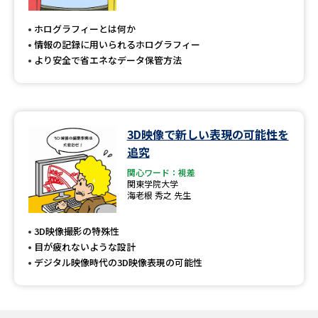
専門学校の資料請求
大学院の資料請求
ホログラフィーとは何か
大学入学共通テスト「受験案
留学・進学関連、塾・予備校
情報の記録に用いられるホログラフィー
内」の請求
より安全で省エネなデータ保管方法
大学入学共通テスト「受験上の
高等学校卒業程度認定試験
配慮案内」の請求
幼稚園教員資格認定試験
小学校教員資格認定試験
3D映像で新しい表現の可能性を
追究
高等学校（情報）教員資格認定
試験
関心ワード：視差
関東学院大学
海老根 秀之 先生
大学研究
大学検索
3D映像撮影の特殊性
目が疲れないような設計
デジタル映像時代の3D映像表現の可能性
大学で学べる内容や特徴を調べる
国際・グローバルに強い大学特
新増設大学・学部・学科特集
集