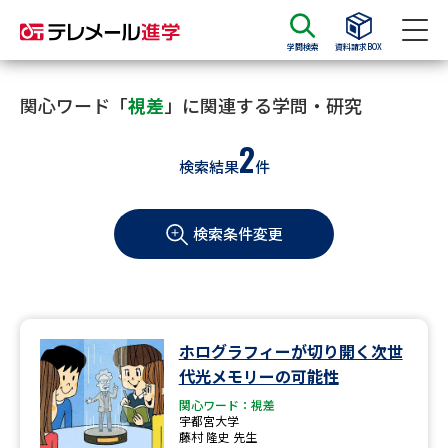
学問検索
資料請求BOX
資料請求
資料検索
関心ワード「
視差
」に関連する学問・研究
2
検索結果
件
大学・短大の資料種類から請求
検索条件変更
大学パンフ
学部・学科パンフ
総合型選抜・学校推薦型選抜 募
大学入学共通テスト利用選抜の
集要項＆願書
募集要項＆願書
過去問題集
ホログラフィーが切り開く次世
代光メモリーの可能性
大学・短大以外の資料から請求
関心ワード：視差
宇都宮大学
藤村 隆史 先生