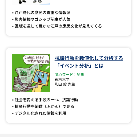
専門学校の資料請求
大学院の資料請求
江戸時代の庶民の貴重な情報源
大学入学共通テスト「受験案
留学・進学関連、塾・予備校
災害情報やゴシップ記事が人気
内」の請求
瓦版を通して豊かな江戸の庶民文化が見えてくる
大学入学共通テスト「受験上の
高等学校卒業程度認定試験
配慮案内」の請求
幼稚園教員資格認定試験
小学校教員資格認定試験
抗議行動を数値化して分析する
「イベント分析」とは
高等学校（情報）教員資格認定
試験
関心ワード：記事
東京大学
和田 毅 先生
大学研究
大学検索
社会を変える手段の一つ、抗議行動
抗議行動を俯瞰（ふかん）で見る
デジタル化された情報を利用
大学で学べる内容や特徴を調べる
国際・グローバルに強い大学特
新増設大学・学部・学科特集
集