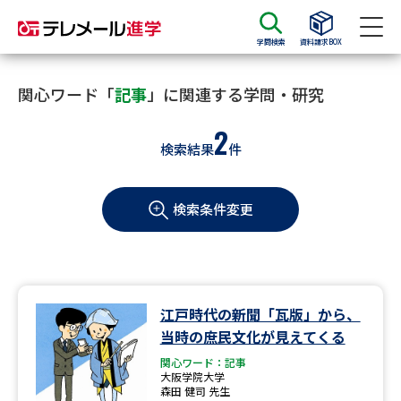
学問検索
資料請求BOX
資料請求
資料検索
関心ワード「
記事
」に関連する学問・研究
2
検索結果
件
大学・短大の資料種類から請求
検索条件変更
大学パンフ
学部・学科パンフ
総合型選抜・学校推薦型選抜 募
大学入学共通テスト利用選抜の
集要項＆願書
募集要項＆願書
過去問題集
江戸時代の新聞「瓦版」から、
当時の庶民文化が見えてくる
大学・短大以外の資料から請求
関心ワード：記事
大阪学院大学
森田 健司 先生