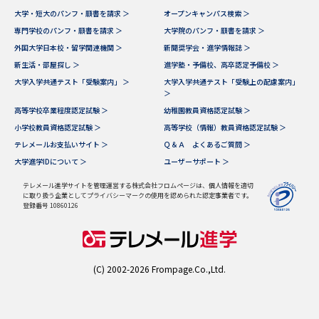
大学・短大のパンフ・願書を請求 ＞
オープンキャンパス検索 ＞
データサイエンス特集
奨学金・特待生制度特集
専門学校のパンフ・願書を請求 ＞
大学院のパンフ・願書を請求 ＞
外国大学日本校・留学関連機関 ＞
新聞奨学会・進学情報誌 ＞
新生活・部屋探し ＞
進学塾・予備校、高卒認定予備校 ＞
デジタルパンフレット
進路の３択
大学入学共通テスト「受験案内」 ＞
大学入学共通テスト「受験上の配慮案内」
＞
新学年スタート号特集ページ
新学年スタート号特集ページ
高等学校卒業程度認定試験 ＞
幼稚園教員資格認定試験 ＞
（高3生用）
（高2生用）
小学校教員資格認定試験 ＞
高等学校（情報）教員資格認定試験 ＞
テレメールお支払いサイト ＞
Ｑ＆Ａ よくあるご質問 ＞
SELFBRAND特集ページ
大学進学IDについて ＞
ユーザーサポート ＞
オープンキャンパスなどを調べる
テレメール進学サイトを管理運営する株式会社フロムページは、個人情報を適切
に取り扱う企業としてプライバシーマークの使用を認められた認定事業者です。
登録番号 10860126
オープンキャンパス検索
実施プログラムから探す
来場型・Web型イベント特集
夢ナビライブ
(C) 2002-2026 Frompage.Co.,Ltd.