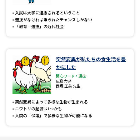
専門学校の資料請求
大学院の資料請求
入試は大学に選抜されるということ
大学入学共通テスト「受験案
留学・進学関連、塾・予備校
選抜がなければ限られたチャンスしかない
内」の請求
「教育＝選抜」の近代社会
大学入学共通テスト「受験上の
高等学校卒業程度認定試験
配慮案内」の請求
幼稚園教員資格認定試験
小学校教員資格認定試験
突然変異が私たちの食生活を豊
かにした
高等学校（情報）教員資格認定
試験
関心ワード：選抜
広島大学
西堀 正英 先生
大学研究
大学検索
突然変異によって多様な生物が生まれる
ニワトリの起源は1つかも
人間の「保護」で多様な生物が可能になる
大学で学べる内容や特徴を調べる
国際・グローバルに強い大学特
新増設大学・学部・学科特集
集