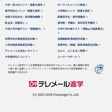
大学・短大のパンフ・願書を請求 ＞
オープンキャンパス検索 ＞
データサイエンス特集
奨学金・特待生制度特集
専門学校のパンフ・願書を請求 ＞
大学院のパンフ・願書を請求 ＞
外国大学日本校・留学関連機関 ＞
新聞奨学会・進学情報誌 ＞
新生活・部屋探し ＞
進学塾・予備校、高卒認定予備校 ＞
デジタルパンフレット
進路の３択
大学入学共通テスト「受験案内」 ＞
大学入学共通テスト「受験上の配慮案内」
＞
新学年スタート号特集ページ
新学年スタート号特集ページ
高等学校卒業程度認定試験 ＞
幼稚園教員資格認定試験 ＞
（高3生用）
（高2生用）
小学校教員資格認定試験 ＞
高等学校（情報）教員資格認定試験 ＞
テレメールお支払いサイト ＞
Ｑ＆Ａ よくあるご質問 ＞
SELFBRAND特集ページ
大学進学IDについて ＞
ユーザーサポート ＞
オープンキャンパスなどを調べる
テレメール進学サイトを管理運営する株式会社フロムページは、個人情報を適切
に取り扱う企業としてプライバシーマークの使用を認められた認定事業者です。
登録番号 10860126
オープンキャンパス検索
実施プログラムから探す
来場型・Web型イベント特集
夢ナビライブ
(C) 2002-2026 Frompage.Co.,Ltd.