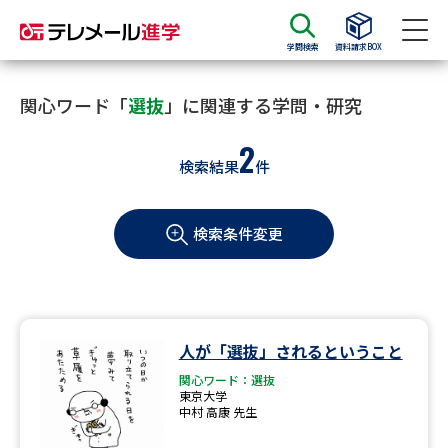
学問検索
資料請求BOX
資料請求
資料検索
関心ワード「
選抜
」に関連する学問・研究
2
検索結果
件
大学・短大の資料種類から請求
検索条件変更
大学パンフ
学部・学科パンフ
総合型選抜・学校推薦型選抜 募
大学入学共通テスト利用選抜の
集要項＆願書
募集要項＆願書
過去問題集
人が「選抜」されるということ
関心ワード：選抜
大学・短大以外の資料から請求
東京大学
中村 高康 先生