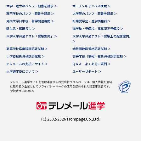
大学・短大のパンフ・願書を請求 ＞
オープンキャンパス検索 ＞
データサイエンス特集
奨学金・特待生制度特集
専門学校のパンフ・願書を請求 ＞
大学院のパンフ・願書を請求 ＞
外国大学日本校・留学関連機関 ＞
新聞奨学会・進学情報誌 ＞
新生活・部屋探し ＞
進学塾・予備校、高卒認定予備校 ＞
デジタルパンフレット
進路の３択
大学入学共通テスト「受験案内」 ＞
大学入学共通テスト「受験上の配慮案内」
＞
新学年スタート号特集ページ
新学年スタート号特集ページ
高等学校卒業程度認定試験 ＞
幼稚園教員資格認定試験 ＞
（高3生用）
（高2生用）
小学校教員資格認定試験 ＞
高等学校（情報）教員資格認定試験 ＞
テレメールお支払いサイト ＞
Ｑ＆Ａ よくあるご質問 ＞
SELFBRAND特集ページ
大学進学IDについて ＞
ユーザーサポート ＞
オープンキャンパスなどを調べる
テレメール進学サイトを管理運営する株式会社フロムページは、個人情報を適切
に取り扱う企業としてプライバシーマークの使用を認められた認定事業者です。
登録番号 10860126
オープンキャンパス検索
実施プログラムから探す
来場型・Web型イベント特集
夢ナビライブ
(C) 2002-2026 Frompage.Co.,Ltd.