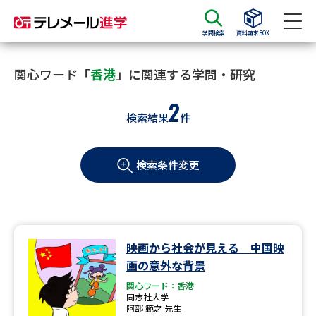
学問検索
資料請求BOX
資料請求
資料検索
関心ワード「
香港
」に関連する学問・研究
2
検索結果
件
大学・短大の資料種類から請求
検索条件変更
大学パンフ
学部・学科パンフ
総合型選抜・学校推薦型選抜 募
大学入学共通テスト利用選抜の
集要項＆願書
募集要項＆願書
過去問題集
映画から社会が見える 中国映
画の意外な背景
大学・短大以外の資料から請求
関心ワード：香港
同志社大学
阿部 範之 先生