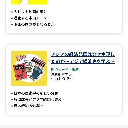
専門学校の資料請求
大学院の資料請求
大ヒット映画の裏に
大学入学共通テスト「受験案
留学・進学関連、塾・予備校
進化する中国アニメ
内」の請求
映画の見方が変わるとき
大学入学共通テスト「受験上の
高等学校卒業程度認定試験
配慮案内」の請求
幼稚園教員資格認定試験
小学校教員資格認定試験
アジアの経済発展はなぜ実現し
たのか～アジア経済史を学ぶ～
高等学校（情報）教員資格認定
試験
関心ワード：香港
東京都立大学
竹内 祐介 先生
大学研究
大学検索
日本の歴史学の新しい分野
経済成長がアジア諸国へ波及
日本統治の影響も
大学で学べる内容や特徴を調べる
国際・グローバルに強い大学特
新増設大学・学部・学科特集
集