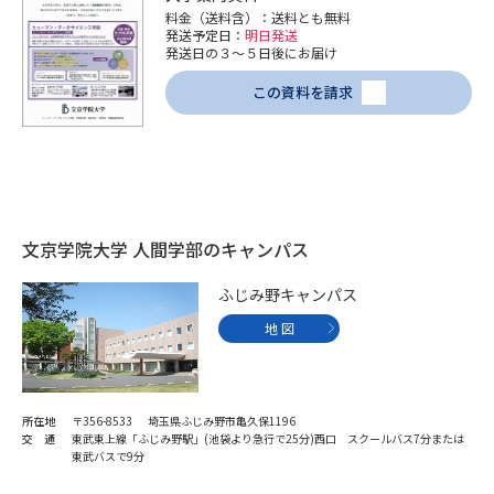
受験準備
資料検索
料金（送料含）：送料とも無料
発送予定日：
明日発送
発送日の３～５日後にお届け
志望校・出願校を調べる
この資料を請求
併願校選び
受験スケジュールを立てよう
先輩が入学を決めた理由
テレメール全国一斉進学調査
文京学院大学 人間学部のキャンパス
新生活お役立ちガイド
ふじみ野キャンパス
地 図
学問発見
学問検索
所在地
〒356-8533 埼玉県ふじみ野市亀久保1196
交 通
東武東上線「ふじみ野駅」(池袋より急行で25分)西口 スクールバス7分または
大学で学びたい学問発見
東武バスで9分