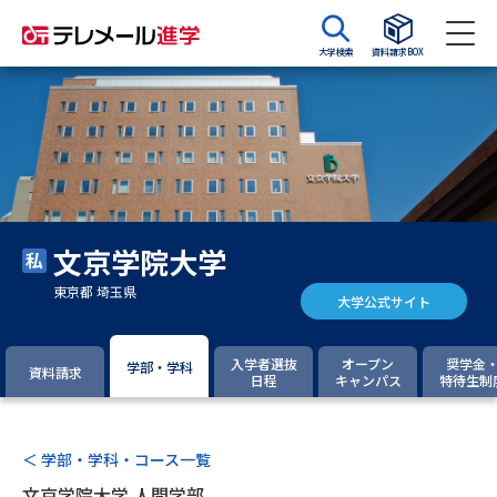
大学検索
資料請求BOX
資料請求
資料検索
大学・短大の資料種類から請求
文京学院大学
大学パンフ
学部・学科パンフ
東京都 埼玉県
大学公式サイト
総合型選抜・学校推薦型選抜 募
大学入学共通テスト利用選抜の
集要項＆願書
募集要項＆願書
入学者選抜
オープン
奨学金
学部・学科
資料請求
日程
キャンパス
特待生制
過去問題集
大学・短大以外の資料から請求
＜ 学部・学科・コース一覧
文京学院大学 人間学部