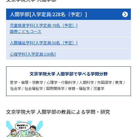
専門学校の資料請求
大学院の資料請求
人間学部[入学定員:228名（予定）]
大学入学共通テスト「受験案
留学・進学関連、塾・予備校
内」の請求
児童発達学科[入学定員:78名（予定）]
大学入学共通テスト「受験上の
国際こどもコース
高等学校卒業程度認定試験
配慮案内」の請求
人間福祉学科[入学定員:50名（予定）]
幼稚園教員資格認定試験
小学校教員資格認定試験
心理学科[入学定員:100名]
高等学校（情報）教員資格認定
試験
文京学院大学 人間学部で学べる学問分野
哲学・倫理・宗教学 / 心理学・行動科学 / 人間科学 / 外国語学 / 教育 /
社会学 / 社会福祉学 / 国際関係学 / 保健・福祉学 / 児童学
大学研究
大学検索
文京学院大学 人間学部の教員による学問・研究
大学で学べる内容や特徴を調べる
国際・グローバルに強い大学特
新増設大学・学部・学科特集
集