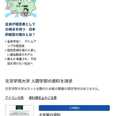
データサイエンス特集
奨学金・特待生制度特集
全員が経営者として
デジタルパンフレット
進路の３択
の視点を持つ 日本
的経営の強みとは？
新学年スタート号特集ページ
新学年スタート号特集ページ
（高3生用）
全員参加！ ボトムア
（高2生用）
ップの経営論
経営意識を備えた新し
SELFBRAND特集ページ
い福祉職員のモデル
誰もが尊重され、不利
益を受けない社会へ
オープンキャンパスなどを調べる
文京学院大学 人間学部の資料を請求
オープンキャンパス検索
実施プログラムから探す
文京学院大学はネット出願のため紙の願書の請求受付はありません。
来場型・Web型イベント特集
夢ナビライブ
アイコン凡例
資料請求上のご注意
大学案内
大学案内資料