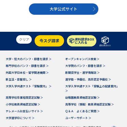
学問のミニ講義「夢ナビ講義」
学問分野解説
大学公式サイト
学問の教科書
夢ナビライブ
ユーザーサポート
クリア
資料請求BOX
今スグ請求
に入れる
資料請求BOX
Ｑ＆Ａ よくあるご質問
大学進学IDについて
大学・短大のパンフ・願書を請求 ＞
オープンキャンパス検索 ＞
資料の料金の
受付内容・発送状況の確認
専門学校のパンフ・願書を請求 ＞
大学院のパンフ・願書を請求 ＞
お支払いについて
外国大学日本校・留学関連機関 ＞
新聞奨学会・進学情報誌 ＞
テレメール
新生活・部屋探し ＞
進学塾・予備校、高卒認定予備校 ＞
個人情報取扱規定
お支払いサイト
大学入学共通テスト「受験案内」 ＞
大学入学共通テスト「受験上の配慮案内」
＞
テレメール進学カタログ
特定商取引表記
訂正のご案内
高等学校卒業程度認定試験 ＞
幼稚園教員資格認定試験 ＞
小学校教員資格認定試験 ＞
高等学校（情報）教員資格認定試験 ＞
テレメールお支払いサイト ＞
Ｑ＆Ａ よくあるご質問 ＞
大学進学IDについて ＞
ユーザーサポート ＞