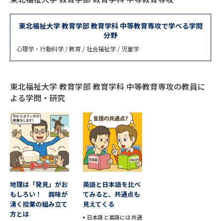
専門学校の資料請求
大学院の資料請求
大学入学共通テスト「受験案
東北福祉大学 教育学部 教育学科 中等教育専攻で学べる学問
留学・進学関連、塾・予備校
内」の請求
分野
心理学・行動科学 / 教育 / 社会福祉学 / 児童学
大学入学共通テスト「受験上の
高等学校卒業程度認定試験
配慮案内」の請求
幼稚園教員資格認定試験
小学校教員資格認定試験
東北福祉大学 教育学部 教育学科 中等教育専攻の教員に
よる学問・研究
高等学校（情報）教員資格認定
試験
大学研究
大学検索
地理は「発見」がお
英語と日本語を比べ
大学で学べる内容や特徴を調べる
もしろい！ 興味が
てみると、共通点も
湧く授業の組み立て
見えてくる
国際・グローバルに強い大学特
方とは
新増設大学・学部・学科特集
日本語と英語には共通
集