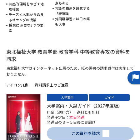
点もある
共感的理解をめざす地
言語の構造を研究する
理授業
データサイエンス特集
奨学金・特待生制度特集
「統語論」
チーズと木靴から始ま
外国語学習には日本語
るオランダの授業
も大事
授業に必要な3つの要
デジタルパンフレット
進路の３択
素
新学年スタート号特集ページ
新学年スタート号特集ページ
（高3生用）
（高2生用）
東北福祉大学 教育学部 教育学科 中等教育専攻の資料を
請求
SELFBRAND特集ページ
東北福祉大学はインターネット出願のため、紙の願書の請求受付は実施して
おりません。
オープンキャンパスなどを調べる
アイコン凡例
資料請求上のご注意
オープンキャンパス検索
実施プログラムから探す
大学案内
ガイド
大学案内・入試ガイド（2027年度版）
料金（送料含）：送料とも無料
来場型・Web型イベント特集
夢ナビライブ
発送予定日：
本日発送
発送日の３～５日後にお届け
この資料を請求