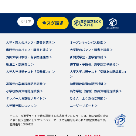
学問のミニ講義「夢ナビ講義」
学問分野解説
学問の教科書
夢ナビライブ
クリア
資料請求BOX
今スグ請求
に入れる
資料請求BOX
ユーザーサポート
大学・短大のパンフ・願書を請求 ＞
オープンキャンパス検索 ＞
専門学校のパンフ・願書を請求 ＞
大学院のパンフ・願書を請求 ＞
Ｑ＆Ａ よくあるご質問
大学進学IDについて
外国大学日本校・留学関連機関 ＞
新聞奨学会・進学情報誌 ＞
新生活・部屋探し ＞
進学塾・予備校、高卒認定予備校 ＞
資料の料金の
受付内容・発送状況の確認
お支払いについて
大学入学共通テスト「受験案内」 ＞
大学入学共通テスト「受験上の配慮案内」
＞
テレメール
高等学校卒業程度認定試験 ＞
幼稚園教員資格認定試験 ＞
個人情報取扱規定
お支払いサイト
小学校教員資格認定試験 ＞
高等学校（情報）教員資格認定試験 ＞
テレメールお支払いサイト ＞
Ｑ＆Ａ よくあるご質問 ＞
テレメール進学カタログ
特定商取引表記
訂正のご案内
大学進学IDについて ＞
ユーザーサポート ＞
テレメール進学サイトを管理運営する株式会社フロムページは、個人情報を適切
に取り扱う企業としてプライバシーマークの使用を認められた認定事業者です。
登録番号 10860126