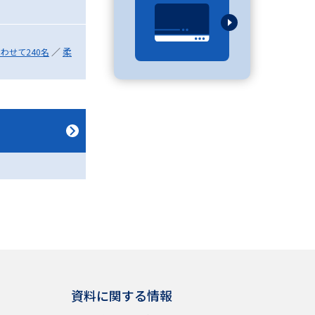
／
柔
わせて240名
べる
ムから探す
ライブ
資料検索
う
先輩が入学を決めた理由
役立ちガイド
資料に関する情報