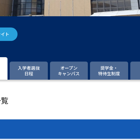
大学入学共通テスト「受験案内」の請求
大学入学共通テスト「受験上の配慮案内
幼稚園教員資格認定試験
小学校教員資
サイト
高等学校（情報）教員資格認定試験
大学研究
入学者選抜
オープン
奨学金・
日程
キャンパス
特待生制度
大学で学べる内容や特徴を調
一覧
新増設大学・学部・学科特集
国際・グ
データサイエンス特集
奨学金・特待生
進路の３択
新学年スタート号特集ペー
新学年スタート号特集ページ（高2生用