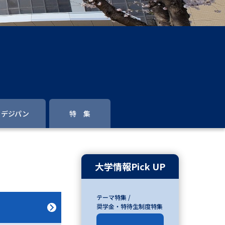
」の請求
高等学校卒業程度認定試験
格認定試験
大学検索
デジパン
特 集
べる
ローバルに強い大学特集
大学情報Pick UP
制度特集
デジタルパンフレット
テーマ特集 /
ジ（高3生用）
奨学金・特待生制度特集
）