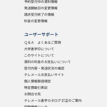
予約受付中の資料情報
発送開始日の変更情報
学問検索
請求受付終了の情報
料金の変更情報
ユーザーサポート
野解説
学問の教科書
夢ナビライブ
Ｑ＆Ａ よくあるご質問
大学進学IDについて
このサイトについて
資料の料金のお支払いについて
受付内容・発送状況の確認
テレメールお支払いサイト
いて
このサイトについて
個人情報取扱規定
・発送状況の確認
テレメール
お支払いサイト
特定商取引表記
お問合せ先
問合せ先
テレメール進学カタログ
訂正のご案内
テレメール進学カタログ 訂正のご案内
受験情報リンク