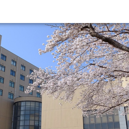
資料請求
大学・短大の資料種類から請
大学パンフ
学部・学科パンフ
総合型選抜・学校推薦型選抜 募集要項＆
大学入学共通テスト利用選抜の募集要項
大学・短大以外の資料から請
専門学校の資料請求
大学院の資料請求