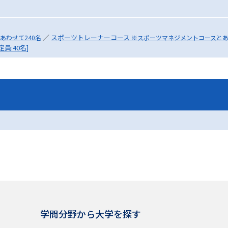
SELFBRAND特集ページ
／
スポーツトレーナーコース
あわせて240名
※スポーツマネジメントコースとあ
オープンキャンパスなどを調
員:40名]
オープンキャンパス検索
実施プログラ
来場型・Web型イベント特集
夢ナビ
受験準備
志望校・出願校を調べる
併願校選び
受験スケジュールを立てよ
テレメール全国一斉進学調査
新生活お
学問分野から大学を探す