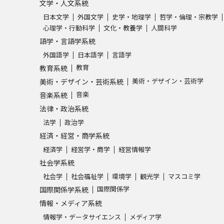
文学・人文系統
日本文学
外国文学
史学・地理学
哲学・倫理・宗教学
学問発見
心理学・行動科学
文化・教養学
人間科学
語学・言語学系統
外国語学
日本語学
言語学
大学で学びたい学問発見
教育
教育系統
美術・デザイン・芸術学
美術・デザイン・芸術系統
学問のミニ講義「夢ナビ講義」
学問分
音楽
音楽系統
法律・政治系統
法学
政治学
ユーザーサポート
経済・経営・商学系統
経済学
経営学・商学
経営情報学
社会学系統
Ｑ＆Ａ よくあるご質問
大学進学IDにつ
社会学
社会福祉学
環境学
観光学
マスコミ学
資料の料金の
お支払いについて
受付内容
国際関係学
国際関係学系統
個人情報取扱規定
特定商取引表記
お
情報・メディア系統
受験情報リンク
情報学・データサイエンス
メディア学