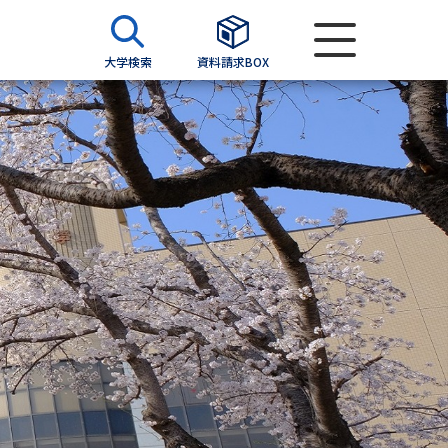
大学検索
資料請求BOX
資料検索
求
願書
＆願書
過去問題集
求
留学・進学関連、塾・予備校