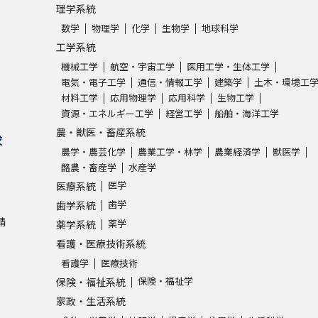
理学系統
数学
物理学
化学
生物学
地球科学
工学系統
機械工学
航空・宇宙工学
医用工学・生体工学
電気・電子工学
通信・情報工学
建築学
土木・環境工
材料工学
応用物理学
応用科学
生物工学
資源・エネルギー工学
経営工学
船舶・海洋工学
農・獣医・畜産系統
求
農学・農芸化学
農業工学・林学
農業経済学
獣医学
酪農・畜産学
水産学
医学
医療系統
歯学
歯学系統
請
薬学
薬学系統
看護・医療技術系統
看護学
医療技術
保険・福祉学
保険・福祉系統
家政・生活系統