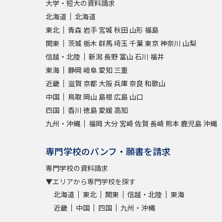
大学・短大の資料請求
北海道
北海道
東北
青森
岩手
宮城
秋田
山形
福島
関東
茨城
栃木
群馬
埼玉
千葉
東京
神奈川
山梨
信越・北陸
新潟
長野
富山
石川
福井
東海
静岡
岐阜
愛知
三重
近畿
滋賀
京都
大阪
兵庫
奈良
和歌山
中国
鳥取
岡山
島根
広島
山口
四国
香川
徳島
愛媛
高知
九州・沖縄
福岡
大分
宮崎
佐賀
長崎
熊本
鹿児島
沖縄
専門学校のパンフ・願書を請求
専門学校の資料請求
▼エリアから専門学校を探す
北海道
東北
関東
信越・北陸
東海
近畿
中国
四国
九州・沖縄