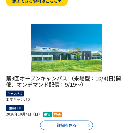
専門学校の資料請求
大学院の資料請求
請求できる資料はこちら
大学入学共通テスト「受験案
留学・進学関連、塾・予備校
内」の請求
大学入学共通テスト「受験上の
高等学校卒業程度認定試験
配慮案内」の請求
幼稚園教員資格認定試験
小学校教員資格認定試験
高等学校（情報）教員資格認定
試験
第3回オープンキャンパス （来場型：10/4(日)開
催、オンデマンド配信：9/19～）
大学研究
大学検索
キャンパス
本学キャンパス
開催日時
大学で学べる内容や特徴を調べる
2026年10月4日（日）
来場
Web
詳細を見る
国際・グローバルに強い大学特
新増設大学・学部・学科特集
集