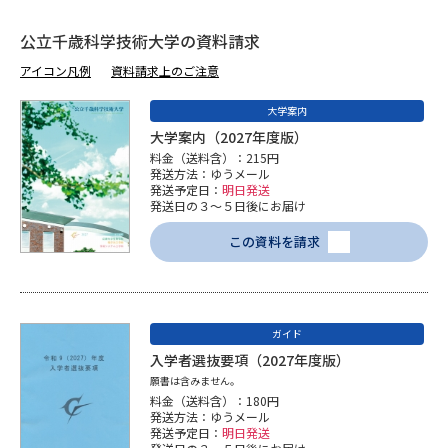
公立千歳科学技術大学の資料請求
データサイエンス特集
奨学金・特待生制度特集
アイコン凡例
資料請求上のご注意
デジタルパンフレット
進路の３択
大学案内
大学案内（2027年度版）
新学年スタート号特集ページ
新学年スタート号特集ページ
料金（送料含）：215円
（高3生用）
（高2生用）
発送方法：ゆうメール
発送予定日：
明日発送
発送日の３～５日後にお届け
SELFBRAND特集ページ
この資料を請求
オープンキャンパスなどを調べる
オープンキャンパス検索
実施プログラムから探す
ガイド
入学者選抜要項（2027年度版）
来場型・Web型イベント特集
夢ナビライブ
願書は含みません。
料金（送料含）：180円
発送方法：ゆうメール
発送予定日：
明日発送