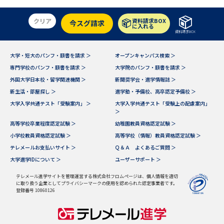
クリア
資料請求BOX
今スグ請求
に入れる
資料請求BOX
大学・短大のパンフ・願書を請求 ＞
オープンキャンパス検索 ＞
専門学校のパンフ・願書を請求 ＞
大学院のパンフ・願書を請求 ＞
外国大学日本校・留学関連機関 ＞
新聞奨学会・進学情報誌 ＞
新生活・部屋探し ＞
進学塾・予備校、高卒認定予備校 ＞
大学入学共通テスト「受験案内」 ＞
大学入学共通テスト「受験上の配慮案内」
＞
高等学校卒業程度認定試験 ＞
幼稚園教員資格認定試験 ＞
小学校教員資格認定試験 ＞
高等学校（情報）教員資格認定試験 ＞
テレメールお支払いサイト ＞
Ｑ＆Ａ よくあるご質問 ＞
大学進学IDについて ＞
ユーザーサポート ＞
テレメール進学サイトを管理運営する株式会社フロムページは、個人情報を適切
に取り扱う企業としてプライバシーマークの使用を認められた認定事業者です。
登録番号 10860126