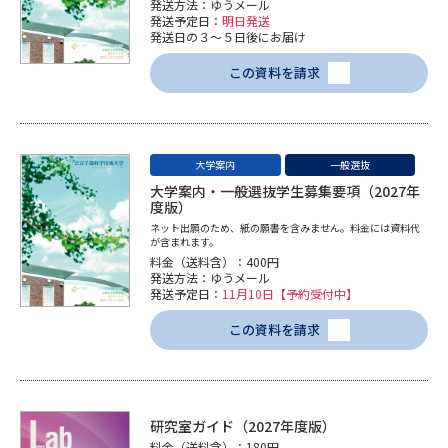
発送方法：ゆうメール
学問のミニ講義「夢ナビ講義」
学問分野解説
発送予定日：
明日発送
発送日の３～５日後にお届け
学問の教科書
夢ナビライブ
この資料を請求
ユーザーサポート
大学案内
一般選抜
Ｑ＆Ａ よくあるご質問
大学進学IDについて
大学案内・一般選抜学生募集要項（2027年
度版）
資料の料金の
受付内容・発送状況の確認
ネット出願のため、紙の願書を含みません。料金には資料代
お支払いについて
が含まれます。
料金（送料含）：400円
テレメール
発送方法：ゆうメール
個人情報取扱規定
お支払いサイト
発送予定日：
11月10日【予約受付中】
テレメール進学カタログ
この資料を請求
特定商取引表記
訂正のご案内
研究室ガイド（2027年度版）
料金（送料含）：180円