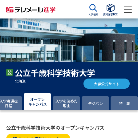
大学検索
資料請求BOX
資料請求
資料検索
大学・短大の資料種類から請求
公立千歳科学技術大学
大学パンフ
学部・学科パンフ
北海道
大学公式サイト
総合型選抜・学校推薦型選抜 募
大学入学共通テスト利用選抜の
集要項＆願書
募集要項＆願書
オープン
入学者選抜
入学を決めた
デジパン
特 集
キャンパス
日程
理由
過去問題集
大学・短大以外の資料から請求
公立千歳科学技術大学のオープンキャンパス