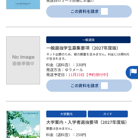
受験準備
資料検索
発送日の３～５日後にお届け
この資料を請求
志望校・出願校を調べる
一般選抜
併願校選び
受験スケジュールを立てよう
一般選抜学生募集要項（2027年度版）
ネット出願のため、紙の願書を含みません。料金には資料代
先輩が入学を決めた理由
テレメール全国一斉進学調査
が含まれます。
料金（送料含）：330円
発送方法：ゆうメール
新生活お役立ちガイド
発送予定日：
11月10日【予約受付中】
この資料を請求
学問発見
学問検索
大学案内
ガイド
大学案内・入学者選抜要項（2027年度版）
大学で学びたい学問発見
願書は含みません。
料金（送料含）：250円