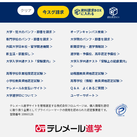
学問のミニ講義「夢ナビ講義」
学問分野解説
クリア
資料請求BOX
今スグ請求
に入れる
資料請求BOX
学問の教科書
夢ナビライブ
大学・短大のパンフ・願書を請求 ＞
オープンキャンパス検索 ＞
ユーザーサポート
専門学校のパンフ・願書を請求 ＞
大学院のパンフ・願書を請求 ＞
外国大学日本校・留学関連機関 ＞
新聞奨学会・進学情報誌 ＞
Ｑ＆Ａ よくあるご質問
大学進学IDについて
新生活・部屋探し ＞
進学塾・予備校、高卒認定予備校 ＞
大学入学共通テスト「受験案内」 ＞
大学入学共通テスト「受験上の配慮案内」
＞
資料の料金の
受付内容・発送状況の確認
お支払いについて
高等学校卒業程度認定試験 ＞
幼稚園教員資格認定試験 ＞
小学校教員資格認定試験 ＞
高等学校（情報）教員資格認定試験 ＞
テレメール
個人情報取扱規定
テレメールお支払いサイト ＞
Ｑ＆Ａ よくあるご質問 ＞
お支払いサイト
大学進学IDについて ＞
ユーザーサポート ＞
テレメール進学カタログ
特定商取引表記
訂正のご案内
テレメール進学サイトを管理運営する株式会社フロムページは、個人情報を適切
に取り扱う企業としてプライバシーマークの使用を認められた認定事業者です。
登録番号 10860126