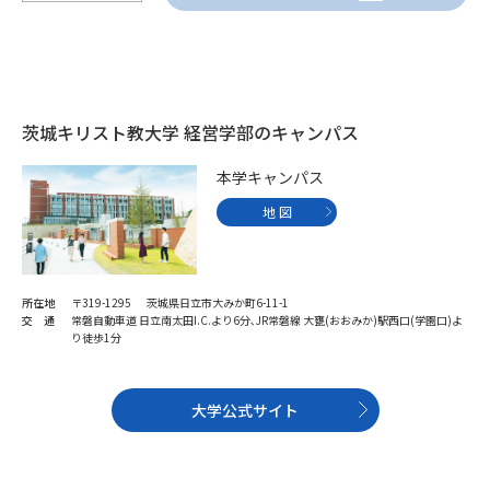
受験準備
資料検索
志望校・出願校を調べる
茨城キリスト教大学 経営学部のキャンパス
併願校選び
受験スケジュールを立てよう
本学キャンパス
先輩が入学を決めた理由
テレメール全国一斉進学調査
地 図
新生活お役立ちガイド
所在地
〒319-1295 茨城県日立市大みか町6-11-1
交 通
常磐自動車道 日立南太田I.C.より6分､JR常磐線 大甕(おおみか)駅西口(学園口)よ
り徒歩1分
学問発見
学問検索
大学公式サイト
大学で学びたい学問発見