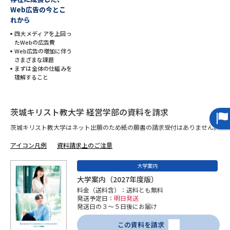
Web広告の今とこ
れから
データサイエンス特集
奨学金・特待生制度特集
四大メディアを上回っ
たWebの広告費
デジタルパンフレット
進路の３択
Web広告の増加に伴う
さまざまな課題
まずは全体の仕組みを
新学年スタート号特集ページ
新学年スタート号特集ページ
理解すること
（高3生用）
（高2生用）
SELFBRAND特集ページ
茨城キリスト教大学 経営学部の資料を請求
茨城キリスト教大学はネット出願のため紙の願書の請求受付はありません。
オープンキャンパスなどを調べる
アイコン凡例
資料請求上のご注意
オープンキャンパス検索
実施プログラムから探す
大学案内
大学案内（2027年度版）
来場型・Web型イベント特集
夢ナビライブ
料金（送料含）：送料とも無料
発送予定日：
明日発送
発送日の３～５日後にお届け
この資料を請求