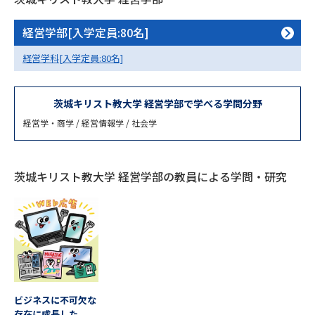
専門学校の資料請求
大学院の資料請求
経営学部[入学定員:80名]
大学入学共通テスト「受験案
留学・進学関連、塾・予備校
内」の請求
経営学科[入学定員:80名]
大学入学共通テスト「受験上の
高等学校卒業程度認定試験
配慮案内」の請求
茨城キリスト教大学 経営学部で学べる学問分野
幼稚園教員資格認定試験
小学校教員資格認定試験
経営学・商学 / 経営情報学 / 社会学
高等学校（情報）教員資格認定
試験
茨城キリスト教大学 経営学部の教員による学問・研究
大学研究
大学検索
大学で学べる内容や特徴を調べる
国際・グローバルに強い大学特
ビジネスに不可欠な
新増設大学・学部・学科特集
集
存在に成長した、