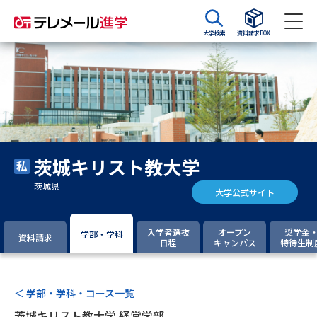
大学検索
資料請求BOX
資料請求
資料検索
大学・短大の資料種類から請求
茨城キリスト教大学
大学パンフ
学部・学科パンフ
茨城県
大学公式サイト
総合型選抜・学校推薦型選抜 募
大学入学共通テスト利用選抜の
集要項＆願書
募集要項＆願書
入学者選抜
オープン
奨学金
学部・学科
資料請求
日程
キャンパス
特待生制
過去問題集
大学・短大以外の資料から請求
＜ 学部・学科・コース一覧
茨城キリスト教大学 経営学部